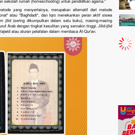
an sekolah rumah (homeschooling) untuk pendidikan agama.”
etode yang menyertainya, merupakan alternatif dari metode
onal" atau "Baghdadi", dan Iqro menekankan peran aktif siswa
am jilid (sering dikumpulkan dalam satu buku), masing-masing
f Arab dengan tingkat kesulitan yang semakin tinggi. Jilid-jilid
 tajwid atau aturan pelafalan dalam membaca Al-Qur'an.