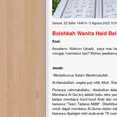
Selasa, 22 Safar 1448 H / 2 Agutus 2022 10:
Bolehkah Wanita Haid Bel
Soal:
Assalamu ‘Alaikum Ustadz, saya mau b
mengaji /membaca Iqro? Mohon jawabannya
Jawab:
Wa'alaikumus Salam Warahmatullah . . .
Al-Hamdulillah, segala puji milik Allah. S
Penanya –rahimakallahu-, disebutkan dala
Membaca Al-Qur’an) adalah buku teks yan
belajar membaca huruf-huruf Arab dan me
bersama "Team Tadarus AMM". Diterbitkan 
untuk dapat membaca Al-Qur'an dalam bah
biasanya dipelajari oleh anak-anak TK sam