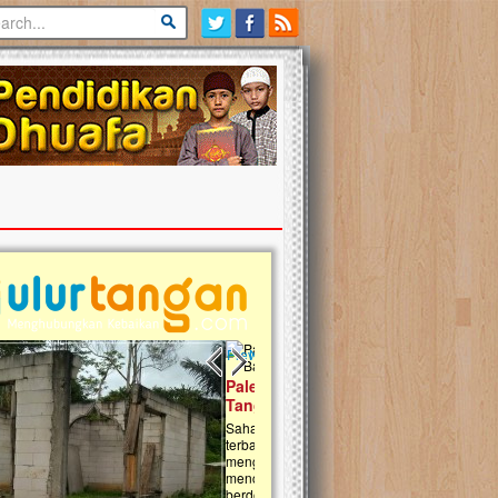
Previous slide
Next slide
tina Masih Berduka, Ayo Ulurkan
Open Donasi Wakaf Pembangu
n Bantu Mereka
Rumah Qur'an & TK Islam Terp
t, Ulurtangan mari kirimkan dukungan
Najjah di Jonggol
mu untuk warga Palestina di Gaza demi
tkan mereka menghadapi situasi
Saat ini, Ulurtangan bersama Yayasan 
am ini. Mari dukung mereka dengan
Najjahtul Islam Jonggol sedang merintis
si dengan cara:...
pembangunan Rumah Qur’an dan Tama