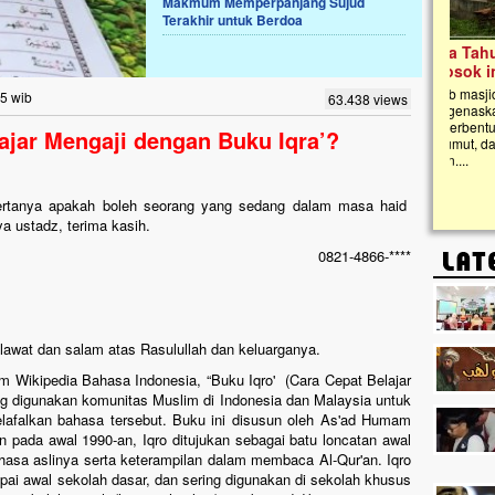
Makmum Memperpanjang Sujud
Terakhir untuk Berdoa
Lima Tahun Mangkrak, Masjid di
Pelosok ini Mengenaskan. Ayo Bantu.!!
Nasib masjid di Kampung Cilumbu ini sungguh
05 wib
63.438 views
mengenaskan. Lima tahun mangkrak, kini nyaris
tak berbentuk masjid, dipenuhi rumput liar,
ajar Mengaji dengan Buku Iqra’?
berlumut, dan menghitam terpapar panas dan
hujan....
ertanya apakah boleh seorang yang sedang dalam masa haid
 ustadz, terima kasih.
0821-4866-****
halawat dan salam atas Rasulullah dan keluarganya.
m Wikipedia Bahasa Indonesia, “Buku Iqro' (Cara Cepat Belajar
g digunakan komunitas Muslim di Indonesia dan Malaysia untuk
lafalkan bahasa tersebut. Buku ini disusun oleh As'ad Humam
pada awal 1990-an, Iqro ditujukan sebagai batu loncatan awal
asa aslinya serta keterampilan dalam membaca Al-Qur'an. Iqro
pai awal sekolah dasar, dan sering digunakan di sekolah khusus