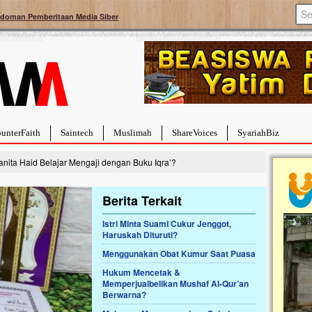
doman Pemberitaan Media Siber
unterFaith
Saintech
Muslimah
ShareVoices
SyariahBiz
ita Haid Belajar Mengaji dengan Buku Iqra’?
Berita Terkait
Istri Minta Suami Cukur Jenggot,
Haruskah Dituruti?
a Hebat Sembuh Dari
Pales
arah
Tanga
Menggunakan Obat Kumur Saat Puasa
dipenuhi dengan
Sahaba
Hukum Mencetak &
erat. Meskipun baru
terbaik
Memperjualbelikan Mushaf Al-Qur’an
ayi yang imut ini harus
mengua
Berwarna?
g dahsyat, yaitu tumor
mencek
an...
berdona