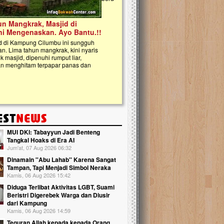
kanak Islam Terpadu (TKIT) An Najjah d
Gedung Majelis Taklim di Jonggol,...
MUI DKI: Tabayyun Jadi Benteng
Tangkal Hoaks di Era AI
Jum'at, 07 Aug 2026 06:32
Dinamain ''Abu Lahab'' Karena Sangat
Tampan, Tapi Menjadi Simbol Neraka
Kamis, 06 Aug 2026 15:42
Diduga Terlibat Aktivitas LGBT, Suami
Beristri Digerebek Warga dan Diusir
dari Kampung
Kamis, 06 Aug 2026 14:59
Teguran Allah kepada kepada Orang