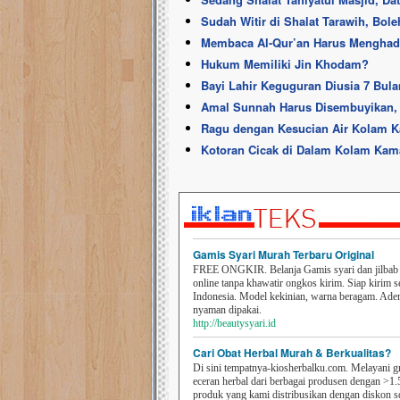
Sudah Witir di Shalat Tarawih, Bol
Membaca Al-Qur’an Harus Menghad
Hukum Memiliki Jin Khodam?
Bayi Lahir Keguguran Diusia 7 Bula
Amal Sunnah Harus Disembuyikan,
Ragu dengan Kesucian Air Kolam 
Kotoran Cicak di Dalam Kolam Kama
Gamis Syari Murah Terbaru Original
FREE ONGKIR. Belanja Gamis syari dan jilbab t
online tanpa khawatir ongkos kirim. Siap kirim s
Indonesia. Model kekinian, warna beragam. Ad
nyaman dipakai.
http://beautysyari.id
Cari Obat Herbal Murah & Berkualitas?
Di sini tempatnya-kiosherbalku.com. Melayani g
eceran herbal dari berbagai produsen dengan >1.
produk yang kami distribusikan dengan diskon 