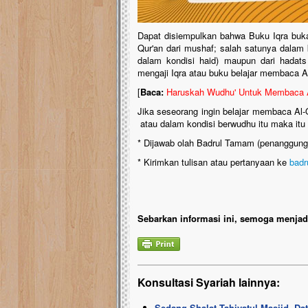
Dapat disiempulkan bahwa Buku Iqra buk
Qur'an dari mushaf; salah satunya dalam k
dalam kondisi haid) maupun dari hadats
mengaji Iqra atau buku belajar membaca A
[
Baca:
Haruskah Wudhu' Untuk Membaca A
Jika seseorang ingin belajar membaca Al-Qu
atau dalam kondisi berwudhu itu maka itu 
* Dijawab olah Badrul Tamam (penanggungj
* Kirimkan tulisan atau pertanyaan ke
bad
Sebarkan informasi ini, semoga menjadi
Konsultasi Syariah lainnya:
Sedang Shalat Tahiyatul Masjid, 