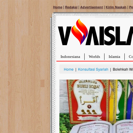
|
|
|
|
Home
Redaksi
Advertisement
Kirim Naskah
Pe
Indonesiana
Worlds
Islamia
Co
Home
|
Konsultasi Syariah
| Bolehkah Wan
Bantu Naura, Balit
Tumor Pembuluh D
Hidup Naura Salsabila 
rintangan yang sangat b
berusia sepuluh bulan, b
menghadapi penyakit yan
pembuluh darah berukur