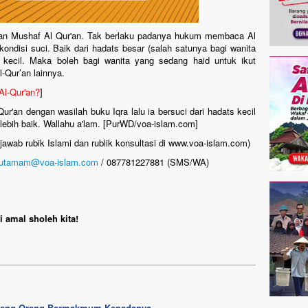
an Mushaf Al Qur'an. Tak berlaku padanya hukum membaca Al
ondisi suci. Baik dari hadats besar (salah satunya bagi wanita
 kecil. Maka boleh bagi wanita yang sedang haid untuk ikut
l-Qur’an lainnya.
l-Qur'an?
]
r'an dengan wasilah buku Iqra lalu ia bersuci dari hadats kecil
lebih baik. Wallahu a'lam. [PurWD/voa-islam.com]
awab rubik Islami dan rublik konsultasi di www.voa-islam.com)
rutamam@voa-islam.com
/ 087781227881 (SMS/WA)
 amal sholeh kita!
Datang Orang Bermakmum Kepadanya