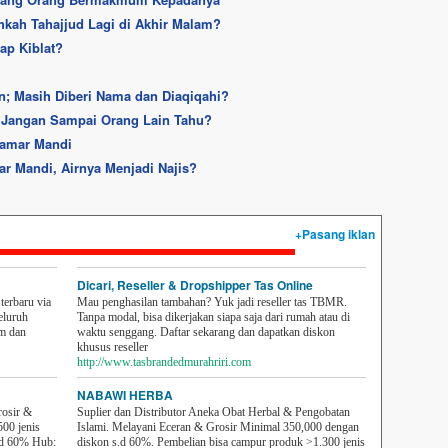
ehkah Tahajjud Lagi di Akhir Malam?
ap Kiblat?
n; Masih Diberi Nama dan Diaqiqahi?
 Jangan Sampai Orang Lain Tahu?
Kamar Mandi
r Mandi, Airnya Menjadi Najis?
+Pasang iklan
Dicari, Reseller & Dropshipper Tas Online
erbaru via
Mau penghasilan tambahan? Yuk jadi reseller tas TBMR.
eluruh
Tanpa modal, bisa dikerjakan siapa saja dari rumah atau di
em dan
waktu senggang. Daftar sekarang dan dapatkan diskon
khusus reseller
http://www.tasbrandedmurahriri.com
NABAWI HERBA
rosir &
Suplier dan Distributor Aneka Obat Herbal & Pengobatan
500 jenis
Islami. Melayani Eceran & Grosir Minimal 350,000 dengan
sd 60% Hub:
diskon s.d 60%. Pembelian bisa campur produk >1.300 jenis