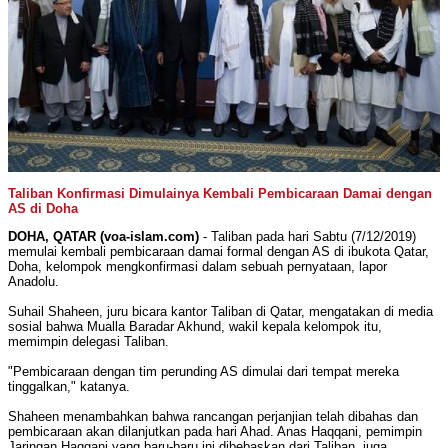
Taliban Konfirmasi Dimulainya Kembali Pembicaraan Damai dengan
AS di Doha
DOHA, QATAR (voa-islam.com)
- Taliban pada hari Sabtu (7/12/2019)
memulai kembali pembicaraan damai formal dengan AS di ibukota Qatar,
Doha, kelompok mengkonfirmasi dalam sebuah pernyataan, lapor
Anadolu.
Suhail Shaheen, juru bicara kantor Taliban di Qatar, mengatakan di media
sosial bahwa Mualla Baradar Akhund, wakil kepala kelompok itu,
memimpin delegasi Taliban.
"Pembicaraan dengan tim perunding AS dimulai dari tempat mereka
tinggalkan," katanya.
Shaheen menambahkan bahwa rancangan perjanjian telah dibahas dan
pembicaraan akan dilanjutkan pada hari Ahad. Anas Haqqani, pemimpin
Jaringan Haqqani yang baru-baru ini dibebaskan dari Taliban, juga