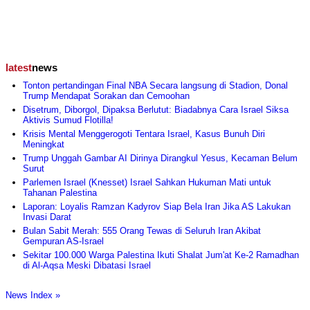
latest
news
Tonton pertandingan Final NBA Secara langsung di Stadion, Donal
Trump Mendapat Sorakan dan Cemoohan
Disetrum, Diborgol, Dipaksa Berlutut: Biadabnya Cara Israel Siksa
Aktivis Sumud Flotilla!
Krisis Mental Menggerogoti Tentara Israel, Kasus Bunuh Diri
Meningkat
Trump Unggah Gambar AI Dirinya Dirangkul Yesus, Kecaman Belum
Surut
Parlemen Israel (Knesset) Israel Sahkan Hukuman Mati untuk
Tahanan Palestina
Laporan: Loyalis Ramzan Kadyrov Siap Bela Iran Jika AS Lakukan
Invasi Darat
Bulan Sabit Merah: 555 Orang Tewas di Seluruh Iran Akibat
Gempuran AS-Israel
Sekitar 100.000 Warga Palestina Ikuti Shalat Jum'at Ke-2 Ramadhan
di Al-Aqsa Meski Dibatasi Israel
News Index »