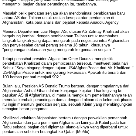
mengambil bagian dalam perundingan itu, tambahnya.
Masalah pelik gencatan senjata akan mendominasi pembicaraan baru
antara AS dan Taliban untuk usulan kesepakatan perdamaian di
Afghanistan, kata para analis dan pejabat kepada Anadolu Agency.
Menurut Departemen Luar Negeri AS, utusan AS Zalmay Khalilzad akan
bergabung kembali dengan pembicaraan Taliban untuk membahas
langkah-langkah yang dapat mengarah pada negosiasi intra-Afghanistan
dan penyelesaian damai perang selama 18 tahun, khususnya
"pengurangan kekerasan yang mengarah ke gencatan senjata. "
Tetapi penasihat presiden Afganistan Omer Daudzai mengkritik
pendekatan Khalilzad dalam pembicaraan tersebut, mentweet pada hari
Sabtu: “Saya bingung dengan tujuan US4AfghanPeace dari Mr. Khalilzad #
US4AfghanPeace untuk mengurangi kekerasan. Apakah itu berarti dari
100 korban per hari menjadi 90? ”
Bulan lalu, Presiden AS Donald Trump bertemu dengan timpalannya dari
Afghanistan Ashraf Ghani dalam kunjungan kejutan Thanksgiving ke
pasukan AS di Afghanistan, di mana ia mengklaim pemerintahannya telah
memulai kembali perundingan damai dengan Taliban dan kelompok jihadis
itu ingin mematuhi gencatan senjata, sebuah Klaim yang membingungkan
sebagian besar pengamat.
Khalilzad kelahiran Afghanistan bertemu dengan perwakilan pemerintah
Afghanistan dan para pemimpin Afghanistan lainnya di Kabul pada hari
Rabu sebagai bagian dari diplomasi ulang-aliknya yang diperbarui untuk
perdamaian sebelum berangkat ke Qatar. (MeMo)