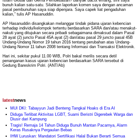
Islam Global dari Gema Pembebasan? banyak bacot emang, sini saya
bunuh kalian satu-satu. Silahkan laporkan komen saya dengan ancaman
pasal pembunuhan saya siap dipenjara. Saya capek liat pengaduhan
kalian,” tulis AP Hasanuddin.
AP Hasanuddin disangkakan melanggar tindak pidana ujaran kebencian
terhadap individu/kelompok tertentu berdasarkan SARA dan/atau menakut-
nakuti yang ditujukan secara pribadi sebagaimana dimaksud dalam Pasal
28 ayat (2) juncto Pasal 45A ayat (2) dan/atau pasal 29 juncto pasal 45B
Undang-Undang Nomor 19 tahun 2016 tentang perubahan atas Undang-
Undang Nomor 11 tahun 2008 tentang Informasi dan Transaksi Elektronik.
Hari ini, sekitar pukul 11.00 WIB, Polri bakal merilis secara detil
penanganan kasus ujaran kebencian berdasarkan SARA tersebut di
Gedung Bareskrim Polri. (ANT/Ab)
latest
news
MUI DKI: Tabayyun Jadi Benteng Tangkal Hoaks di Era AI
Diduga Terlibat Aktivitas LGBT, Suami Beristri Digerebek Warga dan
Diusir dari Kampung
Tragis! Remaja 14 Tahun Diduga Bunuh Mantan Pacarnya, Alarm
Keras Rusaknya Pergaulan Bebas
IHW Luruskan: Mandatori Sertifikasi Halal Bukan Berarti Semua