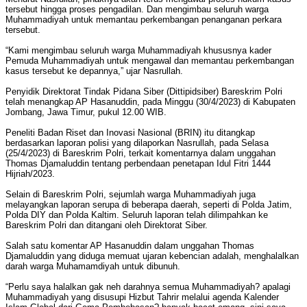
tersebut hingga proses pengadilan. Dan mengimbau seluruh warga
Muhammadiyah untuk memantau perkembangan penanganan perkara
tersebut.
“Kami mengimbau seluruh warga Muhammadiyah khususnya kader
Pemuda Muhammadiyah untuk mengawal dan memantau perkembangan
kasus tersebut ke depannya,” ujar Nasrullah.
Penyidik Direktorat Tindak Pidana Siber (Dittipidsiber) Bareskrim Polri
telah menangkap AP Hasanuddin, pada Minggu (30/4/2023) di Kabupaten
Jombang, Jawa Timur, pukul 12.00 WIB.
Peneliti Badan Riset dan Inovasi Nasional (BRIN) itu ditangkap
berdasarkan laporan polisi yang dilaporkan Nasrullah, pada Selasa
(25/4/2023) di Bareskrim Polri, terkait komentarnya dalam unggahan
Thomas Djamaluddin tentang perbendaan penetapan Idul Fitri 1444
Hijriah/2023.
Selain di Bareskrim Polri, sejumlah warga Muhammadiyah juga
melayangkan laporan serupa di beberapa daerah, seperti di Polda Jatim,
Polda DIY dan Polda Kaltim. Seluruh laporan telah dilimpahkan ke
Bareskrim Polri dan ditangani oleh Direktorat Siber.
Salah satu komentar AP Hasanuddin dalam unggahan Thomas
Djamaluddin yang diduga memuat ujaran kebencian adalah, menghalalkan
darah warga Muhamamdiyah untuk dibunuh.
“Perlu saya halalkan gak neh darahnya semua Muhammadiyah? apalagi
Muhammadiyah yang disusupi Hizbut Tahrir melalui agenda Kalender