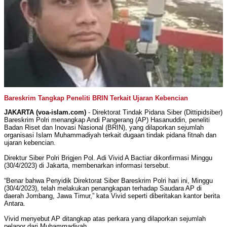
Bareskrim Tangkap Peneliti BRIN Terkait Ujaran Kebencian
JAKARTA (voa-islam.com)
- Direktorat Tindak Pidana Siber (Dittipidsiber)
Bareskrim Polri menangkap Andi Pangerang (AP) Hasanuddin, peneliti
Badan Riset dan Inovasi Nasional (BRIN), yang dilaporkan sejumlah
organisasi Islam Muhammadiyah terkait dugaan tindak pidana fitnah dan
ujaran kebencian.
Direktur Siber Polri Brigjen Pol. Adi Vivid A Bactiar dikonfirmasi Minggu
(30/4/2023) di Jakarta, membenarkan informasi tersebut.
“Benar bahwa Penyidik Direktorat Siber Bareskrim Polri hari ini, Minggu
(30/4/2023), telah melakukan penangkapan terhadap Saudara AP di
daerah Jombang, Jawa Timur,” kata Vivid seperti diberitakan kantor berita
Antara.
Vivid menyebut AP ditangkap atas perkara yang dilaporkan sejumlah
pelapor dari Muhammadiyah.