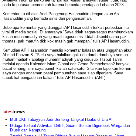
Awalnya Thomas berkomentar bahwa Muhamamdiyah sudah tidak taat
pada keputusan pemerintah karena berbeda penetapan Lebaran 2023.
Komentar itu dibalas Andi Pangerang Hasanuddin dengan akun Ap
Hasanuddin yang bernada sinis dan pengancaman.
Beberapa komentar yang diunggah AP Hasanuddin terkait perbedaan itu
viral di media sosial. Di antaranya “Saya tidak segan-segan membungkam
kalian muhammadiyah yang masih egosentris. Udah disentil sama pak
thomas, pak marufin dkk kok masih gak mempan,” tulis AP Hasanuddin.
Kemudian AP Hasanuddin menulis komentar balasan atas unggahan akun
Ahmad Fuazan S. “Perlu saya halalkan gak neh darah darahnya semua
muhammadiah? apalagi muhammadiyah yang disusupi Hizbut Tahrir
melalui agenda Kalender Islam Global dari Gema Pembebasan? banyak
bacot emang, sini saya bunuh kalian satu-satu. Silahkan laporkan komen
saya dengan ancaman pasal pembunuhan saya siap dipenjara. Saya
capek liat pengaduhan kalian,” tulis AP Hasanuddin. (ANT)
latest
news
MUI DKI: Tabayyun Jadi Benteng Tangkal Hoaks di Era AI
Diduga Terlibat Aktivitas LGBT, Suami Beristri Digerebek Warga dan
Diusir dari Kampung