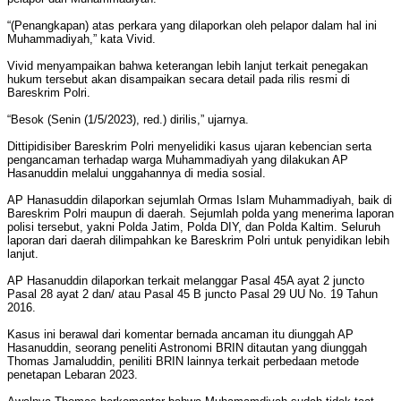
“(Penangkapan) atas perkara yang dilaporkan oleh pelapor dalam hal ini
Muhammadiyah,” kata Vivid.
Vivid menyampaikan bahwa keterangan lebih lanjut terkait penegakan
hukum tersebut akan disampaikan secara detail pada rilis resmi di
Bareskrim Polri.
“Besok (Senin (1/5/2023), red.) dirilis,” ujarnya.
Dittipidisiber Bareskrim Polri menyelidiki kasus ujaran kebencian serta
pengancaman terhadap warga Muhammadiyah yang dilakukan AP
Hasanuddin melalui unggahannya di media sosial.
AP Hanasuddin dilaporkan sejumlah Ormas Islam Muhammadiyah, baik di
Bareskrim Polri maupun di daerah. Sejumlah polda yang menerima laporan
polisi tersebut, yakni Polda Jatim, Polda DIY, dan Polda Kaltim. Seluruh
laporan dari daerah dilimpahkan ke Bareskrim Polri untuk penyidikan lebih
lanjut.
AP Hasanuddin dilaporkan terkait melanggar Pasal 45A ayat 2 juncto
Pasal 28 ayat 2 dan/ atau Pasal 45 B juncto Pasal 29 UU No. 19 Tahun
2016.
Kasus ini berawal dari komentar bernada ancaman itu diunggah AP
Hasanuddin, seorang peneliti Astronomi BRIN ditautan yang diunggah
Thomas Jamaluddin, peniliti BRIN lainnya terkait perbedaan metode
penetapan Lebaran 2023.