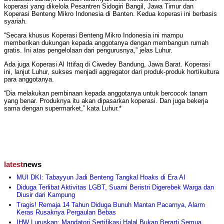
koperasi yang dikelola Pesantren Sidogiri Bangil, Jawa Timur dan
Koperasi Benteng Mikro Indonesia di Banten. Kedua koperasi ini berbasis
syariah.
“Secara khusus Koperasi Benteng Mikro Indonesia ini mampu
memberikan dukungan kepada anggotanya dengan membangun rumah
gratis. Ini atas pengelolaan dari pengurusnya,” jelas Luhur.
Ada juga Koperasi Al Ittifaq di Ciwedey Bandung, Jawa Barat. Koperasi
ini, lanjut Luhur, sukses menjadi aggregator dari produk-produk hortikultura
para anggotanya.
“Dia melakukan pembinaan kepada anggotanya untuk bercocok tanam
yang benar. Produknya itu akan dipasarkan koperasi. Dan juga bekerja
sama dengan supermarket,” kata Luhur.*
latest
news
MUI DKI: Tabayyun Jadi Benteng Tangkal Hoaks di Era AI
Diduga Terlibat Aktivitas LGBT, Suami Beristri Digerebek Warga dan
Diusir dari Kampung
Tragis! Remaja 14 Tahun Diduga Bunuh Mantan Pacarnya, Alarm
Keras Rusaknya Pergaulan Bebas
IHW Luruskan: Mandatori Sertifikasi Halal Bukan Berarti Semua