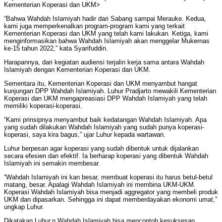
Kementerian Koperasi dan UKM>
“Bahwa Wahdah Islamiyah hadir dari Sabang sampai Merauke. Kedua,
kami juga memperkenalkan program-program kami yang terkait
Kementerian Koperasi dan UKM yang telah kami lakukan. Ketiga, kami
menginformasikan bahwa Wahdah Islamiyah akan menggelar Mukernas
ke-15 tahun 2022,” kata Syarifuddin.
Harapannya, dari kegiatan audiensi terjalin kerja sama antara Wahdah
Islamiyah dengan Kementerian Koperasi dan UKM.
Sementara itu, Kementerian Koperasi dan UKM menyambut hangat
kunjungan DPP Wahdah Islamiyah. Luhur Pradjarto mewakili Kementerian
Koperasi dan UKM mengapreasiasi DPP Wahdah Islamiyah yang telah
memiliki koperasi-koperasi.
“Kami prinsipnya menyambut baik kedatangan Wahdah Islamiyah. Apa
yang sudah dilakukan Wahdah Islamiyah yang sudah punya koperasi-
koperasi, saya kira bagus,” ujar Luhur kepada wartawan.
Luhur berpesan agar koperasi yang sudah dibentuk untuk dijalankan
secara efesien dan efektif. Ia berharap koperasi yang dibentuk Wahdah
Islamiyah ini semakin membesar.
“Wahdah Islamiyah ini kan besar, membuat koperasi itu harus betul-betul
matang, besar. Apalagi Wahdah Islamiyah ini membina UKM-UKM.
Koperasi Wahdah Islamiyah bisa menjadi aggregator yang membeli produk
UKM dan dipasarkan. Sehingga ini dapat memberdayakan ekonomi umat,”
ungkap Luhur.
Dikatakan Luhur,n Wahdah Islamiyah bisa mencontoh kesuksesan