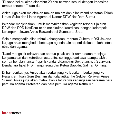
“Di sana beliau akan disambut 20 ribu relawan sesuai dengan kapasitas
tempat tersebut,” kata dia.
Anies juga akan melakukan makan malam dan silaturahmi bersama Tokoh
Lintas Suku dan Lintas Agama di Kantor DPW NasDem Sumut.
Iskandar menjelaskan, untuk menyukseskan kegiatan tersebut jajaran
DPW dan DPD NasDem telah melakukan koordinasi dengan kelompok-
kelompok relawan Anies Baswedan di Sumatera Utara.
Selain menghadiri silaturahmi kebangsaan, mantan Gubernur DKI Jakarta
itu juga akan menghadiri beberapa agenda lain seperti diskusi tokoh lintas
etnis dan agama.
“Kami mengajak relawan dan semua pihak untuk sama-sama menjaga
kenyamanan dan ketertiban acara itu, sehingga dari awal sampai akhir,
semua berjalan lancar,” ujar Iskandar didampingi Sekretarisnya Syarwani,
Bendahara Iqbal P Simangunsong dan Ketua Bappilu, Salman Ginting.
Di hari berikutnya, Anies akan berkunjung ke Besilam, berkunjung ke
Pesantren Tuan Guru Besilam dan dilanjutkan ke Sekber Relawan Anies
Sumut. Anies juga akan melakukan silaturahmi kebangsaan bersama para
pemuka agama Protestan dan para pemuka agama Katholik.*
latest
news