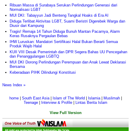
Ribuan Massa di Surabaya Serukan Perlindungan Generasi dari
Normalisasi LGBT
MUI DKI: Tabayyun Jadi Benteng Tangkal Hoaks di Era AI
Diduga Terlibat Aktivitas LGBT, Suami Beristri Digerebek Warga dan
Diusir dari Kampung
Tragis! Remaja 14 Tahun Diduga Bunuh Mantan Pacarnya, Alarm
Keras Rusaknya Pergaulan Bebas
IHW Luruskan: Mandatori Sertifikasi Halal Bukan Berarti Semua
Produk Wajib Halal
KUII VIII Desak Pemerintah dan DPR Segera Bahas UU Pencegahan
dan Penanggulangan LGBTQ
MUI DKI Dorong Perlindungan Perempuan dan Anak Lewat Deklarasi
Bersama
Keberadaan PIHK Dilindungi Konstitusi
News Index »
home
|
South East Asia
|
Islam of The World
|
Islamia
|
Muslimah
|
Teenage
|
Interview & Profile
|
Lintas Berita Islam
View Full Version