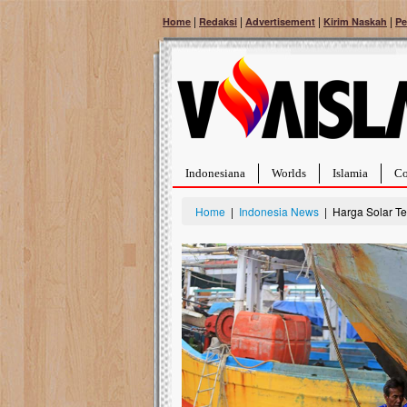
|
|
|
|
Home
Redaksi
Advertisement
Kirim Naskah
Pe
Indonesiana
Worlds
Islamia
Co
Home
|
Indonesia News
| Harga Solar T
Bantu Naura, Balit
Tumor Pembuluh D
Hidup Naura Salsabila 
rintangan yang sangat b
berusia sepuluh bulan, b
menghadapi penyakit yan
pembuluh darah berukur