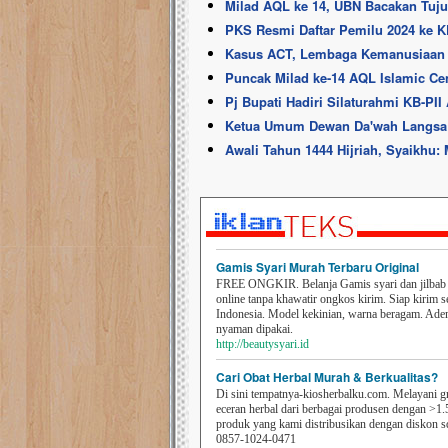
Milad AQL ke 14, UBN Bacakan Tuju
PKS Resmi Daftar Pemilu 2024 ke 
Kasus ACT, Lembaga Kemanusiaan 
Puncak Milad ke-14 AQL Islamic 
Pj Bupati Hadiri Silaturahmi KB-PII
Ketua Umum Dewan Da'wah Langsa R
Awali Tahun 1444 Hijriah, Syaikhu: 
Gamis Syari Murah Terbaru Original
FREE ONGKIR. Belanja Gamis syari dan jilbab t
online tanpa khawatir ongkos kirim. Siap kirim s
Indonesia. Model kekinian, warna beragam. Ad
nyaman dipakai.
http://beautysyari.id
Cari Obat Herbal Murah & Berkualitas?
Di sini tempatnya-kiosherbalku.com. Melayani g
eceran herbal dari berbagai produsen dengan >1.
produk yang kami distribusikan dengan diskon 
0857-1024-0471