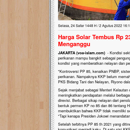
Selasa, 24 Safar 1448 H / 2 Agutus 2022 16:
Harga Solar Tembus Rp 23
Menganggu
JAKARTA (voa-islam.com)
- Kondisi sekt
perikanan mampu bangkit sebagai pengungki
kondisi yang memberatkan nelayan dan pe
"Kontroversi PP 85, kenaikan PNBP, sis
perikanan. Nampaknya KKP belum memaham
PKS Bidang Tani dan Nelayan, Riyono dala
Sejak menjabat sebagai Menteri Kelautan
meningkatkan pendapatan melalui berbagai
direvisi. Berbagai sikap nelayan dari peno
bentuk permen KP no 85 dan 86 tentang Ha
membuktikan bahwa KKP tidak memiliki sen
"Tapi kenapa Presiden Jokowi menandatan
Setelah terbitnya PP 85 th 2021 yang dit
komunikasi menjadi kaku. Di satu sisi KK