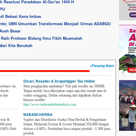
h Resolusi Peradaban Al-Qur'an 1444 H
KPU
di Bekasi Kena Imbas
Center, UBN Umumkan Transformasi Menjadi Ormas ADABQU
 Aceh Besar
aih Profesor Bidang Ilmu Fikih Muamalah
Mari Kita Berubah
+Pasang iklan
Dicari, Reseller & Dropshipper Tas Online
erbaru via
Mau penghasilan tambahan? Yuk jadi reseller tas TBMR.
eluruh
Tanpa modal, bisa dikerjakan siapa saja dari rumah atau di
em dan
waktu senggang. Daftar sekarang dan dapatkan diskon
khusus reseller
http://www.tasbrandedmurahriri.com
NABAWI HERBA
rosir &
Suplier dan Distributor Aneka Obat Herbal & Pengobatan
500 jenis
Islami. Melayani Eceran & Grosir Minimal 350,000 dengan
sd 60% Hub:
diskon s.d 60%. Pembelian bisa campur produk >1.300 jenis
produk.