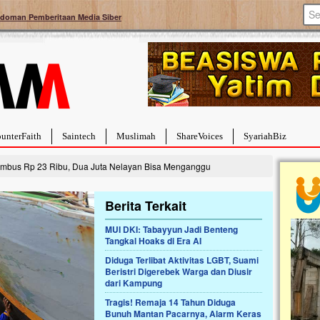
doman Pemberitaan Media Siber
unterFaith
Saintech
Muslimah
ShareVoices
SyariahBiz
embus Rp 23 Ribu, Dua Juta Nelayan Bisa Menganggu
Berita Terkait
MUI DKI: Tabayyun Jadi Benteng
Tangkal Hoaks di Era AI
a Hebat Sembuh Dari
Pales
arah
Tanga
Diduga Terlibat Aktivitas LGBT, Suami
Beristri Digerebek Warga dan Diusir
dipenuhi dengan
Sahaba
dari Kampung
erat. Meskipun baru
terbaik
ayi yang imut ini harus
mengua
Tragis! Remaja 14 Tahun Diduga
g dahsyat, yaitu tumor
mencek
Bunuh Mantan Pacarnya, Alarm Keras
an...
berdona