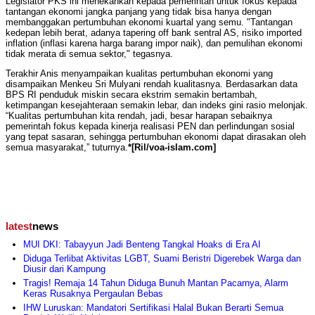
Legislator PKS ini menekankan kepada pemerintah untuk fokus kepada
tantangan ekonomi jangka panjang yang tidak bisa hanya dengan
membanggakan pertumbuhan ekonomi kuartal yang semu. "Tantangan
kedepan lebih berat, adanya tapering off bank sentral AS, risiko imported
inflation (inflasi karena harga barang impor naik), dan pemulihan ekonomi
tidak merata di semua sektor," tegasnya.
Terakhir Anis menyampaikan kualitas pertumbuhan ekonomi yang
disampaikan Menkeu Sri Mulyani rendah kualitasnya. Berdasarkan data
BPS RI penduduk miskin secara ekstrim semakin bertambah,
ketimpangan kesejahteraan semakin lebar, dan indeks gini rasio melonjak.
“Kualitas pertumbuhan kita rendah, jadi, besar harapan sebaiknya
pemerintah fokus kepada kinerja realisasi PEN dan perlindungan sosial
yang tepat sasaran, sehingga pertumbuhan ekonomi dapat dirasakan oleh
semua masyarakat,” tuturnya.
*[Ril/voa-islam.com]
latest
news
MUI DKI: Tabayyun Jadi Benteng Tangkal Hoaks di Era AI
Diduga Terlibat Aktivitas LGBT, Suami Beristri Digerebek Warga dan
Diusir dari Kampung
Tragis! Remaja 14 Tahun Diduga Bunuh Mantan Pacarnya, Alarm
Keras Rusaknya Pergaulan Bebas
IHW Luruskan: Mandatori Sertifikasi Halal Bukan Berarti Semua