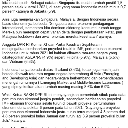
kita sudah pulih. Sebagai catatan Singapura itu sudah tumbuh positif 1,5
persen sejak kuartal I 2021, di saat yang sama Indonesia masih minus 0,7
persen” katanya di Jakarta (5/9).
Anis juga menjelaskan Singapura, Malaysia, dengan Indonesia secara
basis ekonominya berbeda. “Singapura basis ekonomi perdagangan
internasional, sementara kita dominan didorong konsumsi rumah tangga.
Mereka pun merespon cepat varian delta dengan pembatasan ketat, pun
Malaysia lockdown dari awal, prioritas mereka kesehatan” ujarnya.
Anggota DPR RI Komisi XI dari Partai Keadilan Sejahtera ini
mengingatkan berdasarkan proyeksi terakhir IMF, pertumbuhan ekonomi
Indonesia untuk tahun 2021 ini bahkan dibawah rata-rata negara yang
dikategorikan ASEAN-5 (4.9%) seperti Filipina (6.9%), Malaysia (6.5%),
dan Vietnam (6.5%).
Indonesia hanya berada diatas Thailand (2.6%), tetapi juga masih jauh
berada dibawah rata-rata negara-negara berkembang di Asia (Emerging
and Developing Asia) dan negara-negara berkembang dan berpendapatan
menengah umumnya ( Emerging Market and Middle-Income Economies )
yang diproyeksikan akan tumbuh masing-masing 8.6% dan 6.9%.
Wakil Ketua BAKN DPR RI ini menyayangkan pemerintah sibuk pada data
pertumbuhan ekonomi jangka pendek, sedangkan berdasarkan proyeksi
IMF ekonomi Indonesia selalu turun di bawah proyeksi pertumbuhan
ekonomi dunia sekitar 6 persen pada tahun 2021. “Sayangnya proyeksi
pertumbuhan ekonomi Indonesia justru turun terus menjadi 4.3 persen dari
4.8 persen proyeksi bulan Januari dan turun lagi 3,9 persen proyeksi bulan
Juli,” katanya.