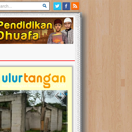
Previous slide
Next slide
tina Masih Berduka, Ayo Ulurkan
Open Donasi Wakaf Pembangu
n Bantu Mereka
Rumah Qur'an & TK Islam Terp
t, Ulurtangan mari kirimkan dukungan
Najjah di Jonggol
mu untuk warga Palestina di Gaza demi
tkan mereka menghadapi situasi
Saat ini, Ulurtangan bersama Yayasan 
am ini. Mari dukung mereka dengan
Najjahtul Islam Jonggol sedang merintis
si dengan cara:...
pembangunan Rumah Qur’an dan Tama