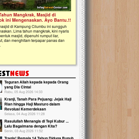
kanak Islam Terpadu (TKIT) An Najjah d
Gedung Majelis Taklim di Jonggol,...
Teguran Allah kepada kepada Orang
yang Dia Cintai
Rabu, 05 Aug 2026 14:33
Kranji, Tanah Para Pejuang: Jejak Haji
Rian hingga Haji Masturo dalam
Revolusi Kemerdekaan
Selasa, 04 Aug 2026 11:28
Rasulullah Menangis di Tepi Kubur ...
Lalu Bagaimana dengan Kita?
Senin, 03 Aug 2026 11:52
Tragis! Remaja 14 Tahun Diduga Bunuh