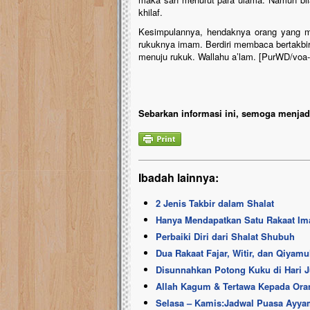
khilaf.
Kesimpulannya, hendaknya orang yang m
rukuknya imam. Berdiri membaca bertakbir 
menuju rukuk. Wallahu a’lam. [PurWD/voa
Sebarkan informasi ini, semoga menjadi
Ibadah lainnya:
2 Jenis Takbir dalam Shalat
Hanya Mendapatkan Satu Rakaat Im
Perbaiki Diri dari Shalat Shubuh
Dua Rakaat Fajar, Witir, dan Qiyam
Disunnahkan Potong Kuku di Hari 
Allah Kagum & Tertawa Kepada Ora
Selasa – Kamis:Jadwal Puasa Ayyam