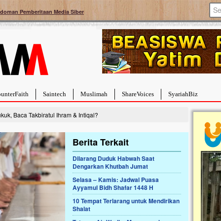
doman Pemberitaan Media Siber
unterFaith
Saintech
Muslimah
ShareVoices
SyariahBiz
k, Baca Takbiratul Ihram & Intiqal?
Berita Terkait
Dilarang Duduk Habwah Saat
Dengarkan Khutbah Jumat
a Hebat Sembuh Dari
Pales
arah
Tanga
Selasa – Kamis: Jadwal Puasa
Ayyamul Bidh Shafar 1448 H
dipenuhi dengan
Sahaba
erat. Meskipun baru
terbaik
10 Tempat Terlarang untuk Mendirikan
ayi yang imut ini harus
mengua
Shalat
g dahsyat, yaitu tumor
mencek
an...
berdona