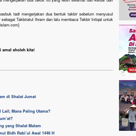
asbuk tadi mengerjakan dua bentuk takbir sebelum menyusul
sebagai Takbiratul Ihram dan lalu membaca Takbir Intiqal untuk
-islam.com]
 amal sholeh kita!
am di Shalat Jumat
ul Lail; Mana Paling Utama?
Jum’at?
ng yang Shalat Malam
ul Bidh Rabi’ul Awal 1446 H