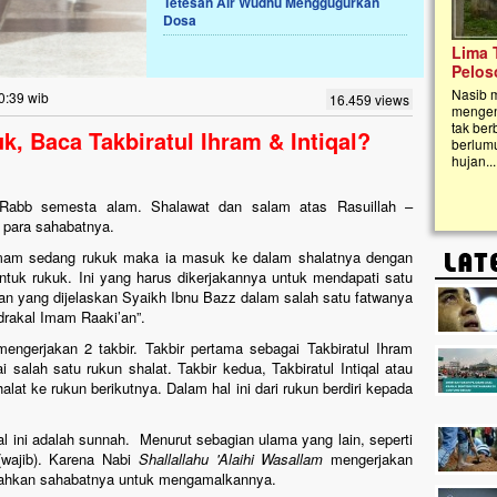
Tetesan Air Wudhu Menggugurkan
Dosa
Lima Tahun Mangkrak, Masjid di
Pelosok ini Mengenaskan. Ayo Bantu.!!
Nasib masjid di Kampung Cilumbu ini sungguh
0:39 wib
16.459 views
mengenaskan. Lima tahun mangkrak, kini nyaris
tak berbentuk masjid, dipenuhi rumput liar,
, Baca Takbiratul Ihram & Intiqal?
berlumut, dan menghitam terpapar panas dan
hujan....
h, Rabb semesta alam. Shalawat dan salam atas Rasuillah –
n para sahabatnya.
mam sedang rukuk maka ia masuk ke dalam shalatnya dengan
untuk rukuk. Ini yang harus dikerjakannya untuk mendapati satu
n yang dijelaskan Syaikh Ibnu Bazz dalam salah satu fatwanya
Adrakal Imam Raaki’an”.
ngerjakan 2 takbir. Takbir pertama sebagai Takbiratul Ihram
salah satu rukun shalat. Takbir kedua, Takbiratul Intiqal atau
alat ke rukun berikutnya. Dalam hal ini dari rukun berdiri kepada
l ini adalah sunnah. Menurut sebagian ulama yang lain, seperti
wajib). Karena Nabi
Shallallahu 'Alaihi Wasallam
mengerjakan
intahkan sahabatnya untuk mengamalkannya.