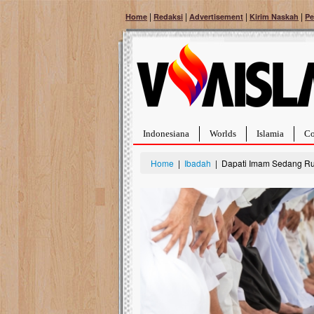
|
|
|
|
Home
Redaksi
Advertisement
Kirim Naskah
Pe
Indonesiana
Worlds
Islamia
Co
Home
|
Ibadah
| Dapati Imam Sedang Ruku
Bantu Naura, Balit
Tumor Pembuluh D
Hidup Naura Salsabila 
rintangan yang sangat b
berusia sepuluh bulan, b
menghadapi penyakit yan
pembuluh darah berukur