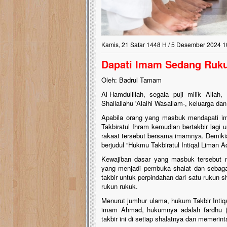
Kamis, 21 Safar 1448 H / 5 Desember 2024 1
Dapati Imam Sedang Rukuk
Oleh: Badrul Tamam
Al-Hamdulillah, segala puji milik Alla
Shallallahu 'Alaihi Wasallam-, keluarga da
Apabila orang yang masbuk mendapati i
Takbiratul Ihram kemudian bertakbir lagi 
rakaat tersebut bersama imamnya. Demikia
berjudul “Hukmu Takbiratul Intiqal Liman 
Kewajiban dasar yang masbuk tersebut me
yang menjadi pembuka shalat dan sebagai 
takbir untuk perpindahan dari satu rukun sh
rukun rukuk.
Menurut jumhur ulama, hukum Takbir Intiqa
imam Ahmad, hukumnya adalah fardhu (
takbir ini di setiap shalatnya dan memer