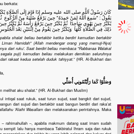
iau berkata:
كَانَ رَسُولُ اَللَّهِ صلى الله عليه وسلم إِذَا قَامَ إِلَى اَلصَّلَاةِ يُكَبِّرُ حِ
يَقُولُ : "سَمِعَ اَللَّهُ لِمَنْ حَمِدَهُ" حِينَ يَرْفَعُ صُلْبَهُ مِنْ اَلرُّكُوعِ ثُمَّ ي
يُكَبِّرُ حِينَ يَهْوِي سَاجِدًا ثُمَّ يُكَبِّرُ حِينَ يَرْفَعُ رَأْسَهُ ثُمَّ يُكَبِّرُ حِينَ
ذَلِكَ فِي اَلصَّلَاةِ كُلِّهَا وَيُكَبِّرُ حِينَ يَقُومُ مِنْ اِثْنَتَيْنِ بَعْدَ اَلْجُلُوس
pabila shalat beliau bertakbir ketika berdiri kemudian bertakbir
hu Liman Hamidah" (Allah mendengar orang yang memuji-Nya)
nya dari ruku'. Saat berdiri beliau membaca "Rabbanaa Walakal
egala puji) kemudian beliau melakukan demikian seluruhnya
 dari rakaat kedua setelah duduk tahiyyat.
” (HR. Al-Bukhari dan
da,
وَصَلُّوْا كَمَا رَأَيْتُمُونِي أُصَلِّي
n melihat aku shalat.” (HR. Al-Bukhari dan Muslim)
intiqal saat rukuk, saat turun sujud, saat bangkit dari sujud,
 bangun dari sujud dan bertakbir saat bangun berdiri dari raka’at
llallahu 'Alaihi Wasallam
dan melaksanakan perintahnya. Maka
z – rahimahullah –, apabila makmum datang saat imam sudah
u sempit lalu hanya membaca Takbiratul Ihram saja dan rukuk
mengerjakan dua takbir itu yang lebih selamat dan keluar dari