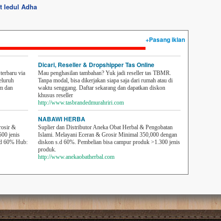
t Iedul Adha
+Pasang iklan
Dicari, Reseller & Dropshipper Tas Online
erbaru via
Mau penghasilan tambahan? Yuk jadi reseller tas TBMR.
eluruh
Tanpa modal, bisa dikerjakan siapa saja dari rumah atau di
em dan
waktu senggang. Daftar sekarang dan dapatkan diskon
khusus reseller
http://www.tasbrandedmurahriri.com
NABAWI HERBA
rosir &
Suplier dan Distributor Aneka Obat Herbal & Pengobatan
500 jenis
Islami. Melayani Eceran & Grosir Minimal 350,000 dengan
sd 60% Hub:
diskon s.d 60%. Pembelian bisa campur produk >1.300 jenis
produk.
http://www.anekaobatherbal.com