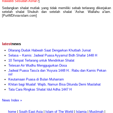
Rawatib Sesudah Ashar?
]
Sedangkan shalat mutlak yang tidak memiliki sebab terlarang dikerjakan
setelah shalat Shubuh dan setelah shalat ‘Ashar. Wallahu a’lam.
[PurWD/voa-islam.com]
latest
news
Dilarang Duduk Habwah Saat Dengarkan Khutbah Jumat
Selasa – Kamis: Jadwal Puasa Ayyamul Bidh Shafar 1448 H
10 Tempat Terlarang untuk Mendirikan Shalat
Tetesan Air Wudhu Menggugurkan Dosa
Jadwal Puasa Tasu'a dan 'Asyura 1448 H.: Rabu dan Kamis Pekan
ini!
Keutamaan Puasa di Bulan Muharram
Khitan bagi Mualaf: Wajib, Namun Bisa Ditunda Demi Maslahat
Tata Cara Ringkas Shalat Idul Adha 1447 H
News Index »
home
|
South East Asia
|
Islam of The World
|
Islamia
|
Muslimah
|