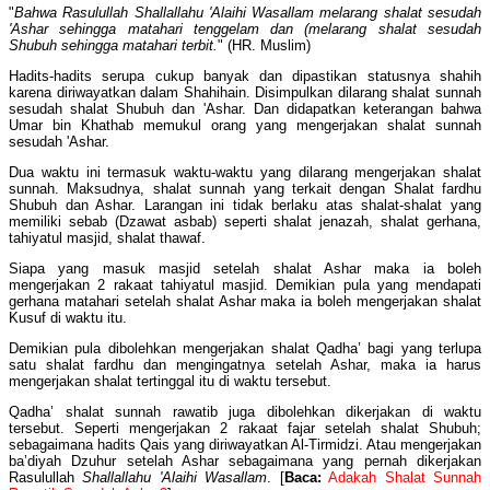
"
Bahwa Rasulullah Shallallahu 'Alaihi Wasallam melarang shalat sesudah
'Ashar sehingga matahari tenggelam dan (melarang shalat sesudah
Shubuh sehingga matahari terbit.
" (HR. Muslim)
Hadits-hadits serupa cukup banyak dan dipastikan statusnya shahih
karena diriwayatkan dalam Shahihain. Disimpulkan dilarang shalat sunnah
sesudah shalat Shubuh dan 'Ashar. Dan didapatkan keterangan bahwa
Umar bin Khathab memukul orang yang mengerjakan shalat sunnah
sesudah 'Ashar.
Dua waktu ini termasuk waktu-waktu yang dilarang mengerjakan shalat
sunnah. Maksudnya, shalat sunnah yang terkait dengan Shalat fardhu
Shubuh dan Ashar. Larangan ini tidak berlaku atas shalat-shalat yang
memiliki sebab (Dzawat asbab) seperti shalat jenazah, shalat gerhana,
tahiyatul masjid, shalat thawaf.
Siapa yang masuk masjid setelah shalat Ashar maka ia boleh
mengerjakan 2 rakaat tahiyatul masjid. Demikian pula yang mendapati
gerhana matahari setelah shalat Ashar maka ia boleh mengerjakan shalat
Kusuf di waktu itu.
Demikian pula dibolehkan mengerjakan shalat Qadha’ bagi yang terlupa
satu shalat fardhu dan mengingatnya setelah Ashar, maka ia harus
mengerjakan shalat tertinggal itu di waktu tersebut.
Qadha’ shalat sunnah rawatib juga dibolehkan dikerjakan di waktu
tersebut. Seperti mengerjakan 2 rakaat fajar setelah shalat Shubuh;
sebagaimana hadits Qais yang diriwayatkan Al-Tirmidzi. Atau mengerjakan
ba’diyah Dzuhur setelah Ashar sebagaimana yang pernah dikerjakan
Rasulullah
Shallallahu 'Alaihi Wasallam
. [
Baca:
Adakah Shalat Sunnah