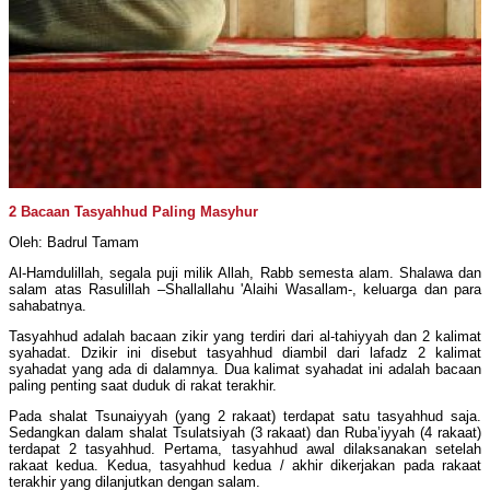
2 Bacaan Tasyahhud Paling Masyhur
Oleh: Badrul Tamam
Al-Hamdulillah, segala puji milik Allah, Rabb semesta alam. Shalawa dan
salam atas Rasulillah –Shallallahu 'Alaihi Wasallam-, keluarga dan para
sahabatnya.
Tasyahhud adalah bacaan zikir yang terdiri dari al-tahiyyah dan 2 kalimat
syahadat. Dzikir ini disebut tasyahhud diambil dari lafadz 2 kalimat
syahadat yang ada di dalamnya. Dua kalimat syahadat ini adalah bacaan
paling penting saat duduk di rakat terakhir.
Pada shalat Tsunaiyyah (yang 2 rakaat) terdapat satu tasyahhud saja.
Sedangkan dalam shalat Tsulatsiyah (3 rakaat) dan Ruba’iyyah (4 rakaat)
terdapat 2 tasyahhud. Pertama, tasyahhud awal dilaksanakan setelah
rakaat kedua. Kedua, tasyahhud kedua / akhir dikerjakan pada rakaat
terakhir yang dilanjutkan dengan salam.