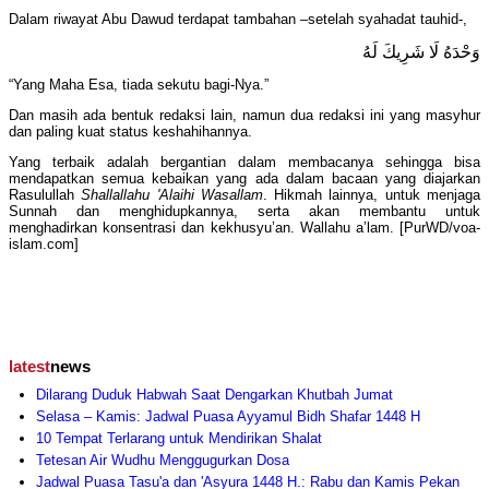
Dalam riwayat Abu Dawud terdapat tambahan –setelah syahadat tauhid-,
وَحْدَهُ لَا شَرِيكَ لَهُ
“Yang Maha Esa, tiada sekutu bagi-Nya.”
Dan masih ada bentuk redaksi lain, namun dua redaksi ini yang masyhur
dan paling kuat status keshahihannya.
Yang terbaik adalah bergantian dalam membacanya sehingga bisa
mendapatkan semua kebaikan yang ada dalam bacaan yang diajarkan
Rasulullah
Shallallahu 'Alaihi Wasallam
. Hikmah lainnya, untuk menjaga
Sunnah dan menghidupkannya, serta akan membantu untuk
menghadirkan konsentrasi dan kekhusyu’an. Wallahu a’lam. [PurWD/voa-
islam.com]
latest
news
Dilarang Duduk Habwah Saat Dengarkan Khutbah Jumat
Selasa – Kamis: Jadwal Puasa Ayyamul Bidh Shafar 1448 H
10 Tempat Terlarang untuk Mendirikan Shalat
Tetesan Air Wudhu Menggugurkan Dosa
Jadwal Puasa Tasu'a dan 'Asyura 1448 H.: Rabu dan Kamis Pekan