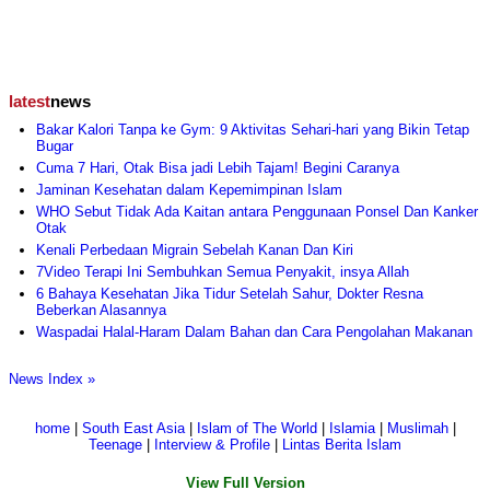
latest
news
Bakar Kalori Tanpa ke Gym: 9 Aktivitas Sehari-hari yang Bikin Tetap
Bugar
Cuma 7 Hari, Otak Bisa jadi Lebih Tajam! Begini Caranya
Jaminan Kesehatan dalam Kepemimpinan Islam
WHO Sebut Tidak Ada Kaitan antara Penggunaan Ponsel Dan Kanker
Otak
Kenali Perbedaan Migrain Sebelah Kanan Dan Kiri
7Video Terapi Ini Sembuhkan Semua Penyakit, insya Allah
6 Bahaya Kesehatan Jika Tidur Setelah Sahur, Dokter Resna
Beberkan Alasannya
Waspadai Halal-Haram Dalam Bahan dan Cara Pengolahan Makanan
News Index »
home
|
South East Asia
|
Islam of The World
|
Islamia
|
Muslimah
|
Teenage
|
Interview & Profile
|
Lintas Berita Islam
View Full Version