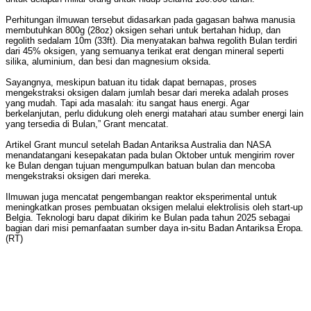
Perhitungan ilmuwan tersebut didasarkan pada gagasan bahwa manusia
membutuhkan 800g (28oz) oksigen sehari untuk bertahan hidup, dan
regolith sedalam 10m (33ft). Dia menyatakan bahwa regolith Bulan terdiri
dari 45% oksigen, yang semuanya terikat erat dengan mineral seperti
silika, aluminium, dan besi dan magnesium oksida.
Sayangnya, meskipun batuan itu tidak dapat bernapas, proses
mengekstraksi oksigen dalam jumlah besar dari mereka adalah proses
yang mudah. Tapi ada masalah: itu sangat haus energi. Agar
berkelanjutan, perlu didukung oleh energi matahari atau sumber energi lain
yang tersedia di Bulan,” Grant mencatat.
Artikel Grant muncul setelah Badan Antariksa Australia dan NASA
menandatangani kesepakatan pada bulan Oktober untuk mengirim rover
ke Bulan dengan tujuan mengumpulkan batuan bulan dan mencoba
mengekstraksi oksigen dari mereka.
Ilmuwan juga mencatat pengembangan reaktor eksperimental untuk
meningkatkan proses pembuatan oksigen melalui elektrolisis oleh start-up
Belgia. Teknologi baru dapat dikirim ke Bulan pada tahun 2025 sebagai
bagian dari misi pemanfaatan sumber daya in-situ Badan Antariksa Eropa.
(RT)