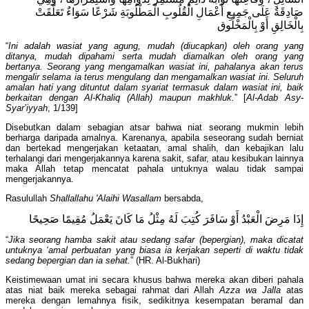
صَادِقَةٌ عَلَى جَمِيعِ أَعْمَالِ الْقُلُوبِ الْمَطْلُوبَةِ شَرْعًا سَوَاءٌ تَعَلَّقَتْ
بِالْخَالِقِ أَوْ بِالْمَخْلُوق
“
Ini adalah wasiat yang agung, mudah (diucapkan) oleh orang yang
ditanya, mudah dipahami serta mudah diamalkan oleh orang yang
bertanya. Seorang yang mengamalkan wasiat ini, pahalanya akan terus
mengalir selama ia terus mengulang dan mengamalkan wasiat ini. Seluruh
amalan hati yang dituntut dalam syariat termasuk dalam wasiat ini, baik
berkaitan dengan Al-Khaliq (Allah) maupun makhluk.
” [
Al-Adab Asy-
Syar’iyyah
, 1/139]
Disebutkan dalam sebagian atsar bahwa niat seorang mukmin lebih
berharga daripada amalnya. Karenanya, apabila seseorang sudah berniat
dan bertekad mengerjakan ketaatan, amal shalih, dan kebajikan lalu
terhalangi dari mengerjakannya karena sakit, safar, atau kesibukan lainnya
maka Allah tetap mencatat pahala untuknya walau tidak sampai
mengerjakannya.
Rasulullah
Shallallahu 'Alaihi Wasallam
bersabda,
إِذَا مَرِضَ الْعَبْدُ أَوْ سَافَرَ كُتِبَ لَهُ مِثْلُ مَا كَانَ يَعْمَلُ مُقِيمًا صَحِيحًا
“
Jika seorang hamba sakit atau sedang safar (bepergian), maka dicatat
untuknya ‘amal perbuatan yang biasa ia kerjakan seperti di waktu tidak
sedang bepergian dan ia sehat.
” (HR. Al-Bukhari)
Keistimewaan umat ini secara khusus bahwa mereka akan diberi pahala
atas niat baik mereka sebagai rahmat dari Allah
Azza wa Jalla
atas
mereka dengan lemahnya fisik, sedikitnya kesempatan beramal dan