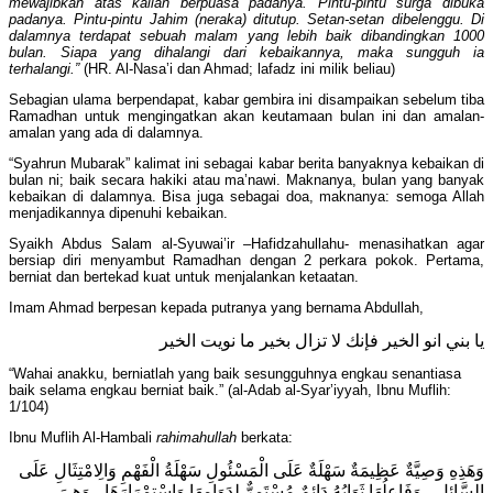
mewajibkan atas kalian berpuasa padanya. Pintu-pintu surga dibuka
padanya. Pintu-pintu Jahim (neraka) ditutup. Setan-setan dibelenggu. Di
dalamnya terdapat sebuah malam yang lebih baik dibandingkan 1000
bulan. Siapa yang dihalangi dari kebaikannya, maka sungguh ia
terhalangi.”
(HR. Al-Nasa’i dan Ahmad; lafadz ini milik beliau)
Sebagian ulama berpendapat, kabar gembira ini disampaikan sebelum tiba
Ramadhan untuk mengingatkan akan keutamaan bulan ini dan amalan-
amalan yang ada di dalamnya.
“Syahrun Mubarak” kalimat ini sebagai kabar berita banyaknya kebaikan di
bulan ni; baik secara hakiki atau ma’nawi. Maknanya, bulan yang banyak
kebaikan di dalamnya. Bisa juga sebagai doa, maknanya: semoga Allah
menjadikannya dipenuhi kebaikan.
Syaikh Abdus Salam al-Syuwai’ir –Hafidzahullahu- menasihatkan agar
bersiap diri menyambut Ramadhan dengan 2 perkara pokok. Pertama,
berniat dan bertekad kuat untuk menjalankan ketaatan.
Imam Ahmad berpesan kepada putranya yang bernama Abdullah,
يا بني انو الخير فإنك لا تزال بخير ما نويت الخير
“Wahai anakku, berniatlah yang baik sesungguhnya engkau senantiasa
baik selama engkau berniat baik.” (al-Adab al-Syar’iyyah, Ibnu Muflih:
1/104)
Ibnu Muflih Al-Hambali
rahimahullah
berkata:
وَهَذِهِ وَصِيَّةٌ عَظِيمَةٌ سَهْلَةٌ عَلَى الْمَسْئُولِ سَهْلَةُ الْفَهْمِ وَالِامْتِثَالِ عَلَى
السَّائِلِ ، وَفَاعِلُهَا ثَوَابُهُ دَائِمٌ مُسْتَمِرٌّ لِدَوَامِهَا وَاسْتِمْرَارَهَا ، وَهِيَ