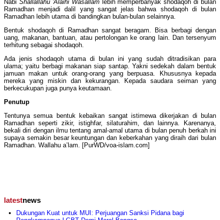
Nabi
Shallallahu 'Alaihi Wasallam
lebih memperbanyak shodaqoh di bulan
Ramadhan menjadi dalil yang sangat jelas bahwa shodaqoh di bulan
Ramadhan lebih utama di bandingkan bulan-bulan selainnya.
Bentuk shodaqoh di Ramadhan sangat beragam. Bisa berbagi dengan
uang, makanan, bantuan, atau pertolongan ke orang lain. Dan tersenyum
terhitung sebagai shodaqoh.
Ada jenis shodaqoh utama di bulan ini yang sudah ditradisikan para
ulama; yaitu berbagi makanan siap santap. Yakni sedekah dalam bentuk
jamuan makan untuk orang-orang yang berpuasa. Khususnya kepada
mereka yang miskin dan kekurangan. Kepada saudara seiman yang
berkecukupan juga punya keutamaan.
Penutup
Tentunya semua bentuk kebaikan sangat istimewa dikerjakan di bulan
Ramadhan seperti zikir, istighfar, silaturahim, dan lainnya. Karenanya,
bekali diri dengan ilmu tentang amal-amal utama di bulan penuh berkah ini
supaya semakin besar keuntungan dan keberkahan yang diraih dari bulan
Ramadhan. Wallahu a’lam. [PurWD/voa-islam.com]
latest
news
Dukungan Kuat untuk MUI: Perjuangan Sanksi Pidana bagi