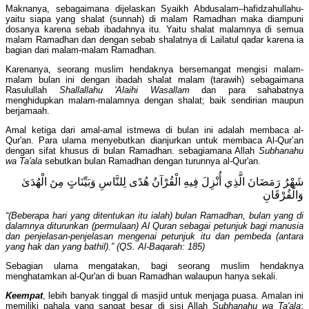
Maknanya, sebagaimana dijelaskan Syaikh Abdusalam–hafidzahullahu-
yaitu siapa yang shalat (sunnah) di malam Ramadhan maka diampuni
dosanya karena sebab ibadahnya itu. Yaitu shalat malamnya di semua
malam Ramadhan dan dengan sebab shalatnya di Lailatul qadar karena ia
bagian dari malam-malam Ramadhan.
Karenanya, seorang muslim hendaknya bersemangat mengisi malam-
malam bulan ini dengan ibadah shalat malam (tarawih) sebagaimana
Rasulullah
Shallallahu 'Alaihi Wasallam
dan para sahabatnya
menghidupkan malam-malamnya dengan shalat; baik sendirian maupun
berjamaah.
Amal ketiga dari amal-amal istmewa di bulan ini adalah membaca al-
Qur'an. Para ulama menyebutkan dianjurkan untuk membaca Al-Qur’an
dengan sifat khusus di bulan Ramadhan. sebagiamana Allah
Subhanahu
wa Ta'ala
sebutkan bulan Ramadhan dengan turunnya al-Qur'an.
شَهْرُ رَمَضَانَ الَّذِي أُنْزِلَ فِيهِ الْقُرْآنُ هُدًى لِلنَّاسِ وَبَيِّنَاتٍ مِنَ الْهُدَىٰ
وَالْفُرْقَانِ
“(Beberapa hari yang ditentukan itu ialah) bulan Ramadhan, bulan yang di
dalamnya diturunkan (permulaan) Al Quran sebagai petunjuk bagi manusia
dan penjelasan-penjelasan mengenai petunjuk itu dan pembeda (antara
yang hak dan yang bathil).” (QS. Al-Baqarah: 185)
Sebagian ulama mengatakan, bagi seorang muslim hendaknya
menghatamkan al-Qur'an di buan Ramadhan walaupun hanya sekali.
Keempat
, lebih banyak tinggal di masjid untuk menjaga puasa. Amalan ini
memiliki pahala yang sangat besar di sisi Allah
Subhanahu wa Ta'ala
;