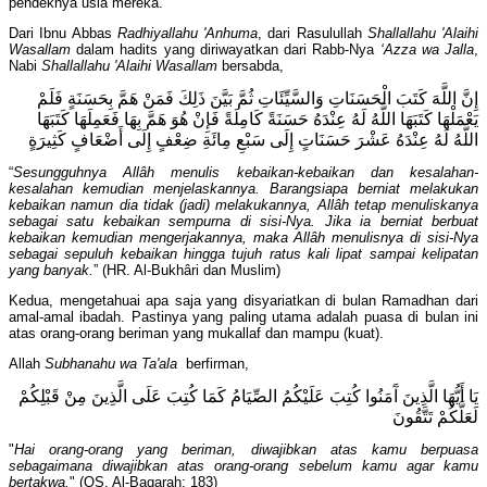
pendeknya usia mereka.
Dari Ibnu Abbas
Radhiyallahu 'Anhuma
, dari Rasulullah
Shallallahu 'Alaihi
Wasallam
dalam hadits yang diriwayatkan dari Rabb-Nya
‘Azza wa Jalla
,
Nabi
Shallallahu 'Alaihi Wasallam
bersabda,
إِنَّ اللَّهَ كَتَبَ الْحَسَنَاتِ وَالسَّيِّئَاتِ ثُمَّ بَيَّنَ ذَلِكَ فَمَنْ هَمَّ بِحَسَنَةٍ فَلَمْ
يَعْمَلْهَا كَتَبَهَا اللَّهُ لَهُ عِنْدَهُ حَسَنَةً كَامِلَةً فَإِنْ هُوَ هَمَّ بِهَا فَعَمِلَهَا كَتَبَهَا
اللَّهُ لَهُ عِنْدَهُ عَشْرَ حَسَنَاتٍ إِلَى سَبْعِ مِائَةِ ضِعْفٍ إِلَى أَضْعَافٍ كَثِيرَةٍ
“
Sesungguhnya Allâh menulis kebaikan-kebaikan dan kesalahan-
kesalahan kemudian menjelaskannya. Barangsiapa berniat melakukan
kebaikan namun dia tidak (jadi) melakukannya, Allâh tetap menuliskanya
sebagai satu kebaikan sempurna di sisi-Nya. Jika ia berniat berbuat
kebaikan kemudian mengerjakannya, maka Allâh menulisnya di sisi-Nya
sebagai sepuluh kebaikan hingga tujuh ratus kali lipat sampai kelipatan
yang banyak.
” (HR. Al-Bukhâri dan Muslim)
Kedua, mengetahuai apa saja yang disyariatkan di bulan Ramadhan dari
amal-amal ibadah. Pastinya yang paling utama adalah puasa di bulan ini
atas orang-orang beriman yang mukallaf dan mampu (kuat).
Allah
Subhanahu wa Ta'ala
berfirman,
يَا أَيُّهَا الَّذِينَ آَمَنُوا كُتِبَ عَلَيْكُمُ الصِّيَامُ كَمَا كُتِبَ عَلَى الَّذِينَ مِنْ قَبْلِكُمْ
لَعَلَّكُمْ تَتَّقُونَ
"
Hai orang-orang yang beriman, diwajibkan atas kamu berpuasa
sebagaimana diwajibkan atas orang-orang sebelum kamu agar kamu
bertakwa.
" (QS. Al-Baqarah: 183)