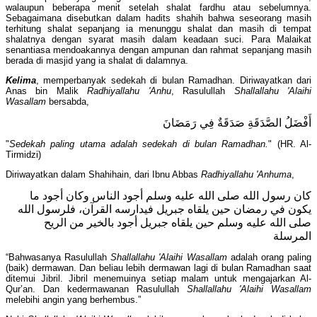
walaupun beberapa menit setelah shalat fardhu atau sebelumnya.
Sebagaimana disebutkan dalam hadits shahih bahwa seseorang masih
terhitung shalat sepanjang ia menunggu shalat dan masih di tempat
shalatnya dengan syarat masih dalam keadaan suci. Para Malaikat
senantiasa mendoakannya dengan ampunan dan rahmat sepanjang masih
berada di masjid yang ia shalat di dalamnya.
Kelima
, memperbanyak sedekah di bulan Ramadhan. Diriwayatkan dari
Anas bin Malik
Radhiyallahu 'Anhu
, Rasulullah
Shallallahu 'Alaihi
Wasallam
bersabda,
أَفْضَلُ الصَّدَقَةِ صَدَقَةٌ فِي رَمَضَانَ
"
Sedekah paling utama adalah sedekah di bulan Ramadhan.
" (HR. Al-
Tirmidzi)
Diriwayatkan dalam Shahihain, dari Ibnu Abbas
Radhiyallahu 'Anhuma
,
كان رسول الله صلى الله عليه وسلم أجود الناس وكان أجود ما
يكون في رمضان حين يلقاه جبريل فيدارسه القرآن، فلرسول الله
صلى الله عليه وسلم حين يلقاه جبريل أجود بالخير من الريح
المرسلة
“Bahwasanya Rasulullah
Shallallahu 'Alaihi Wasallam
adalah orang paling
(baik) dermawan. Dan beliau lebih dermawan lagi di bulan Ramadhan saat
ditemui Jibril. Jibril menemuinya setiap malam untuk mengajarkan Al-
Qur’an. Dan kedermawanan Rasulullah
Shallallahu 'Alaihi Wasallam
melebihi angin yang berhembus.”