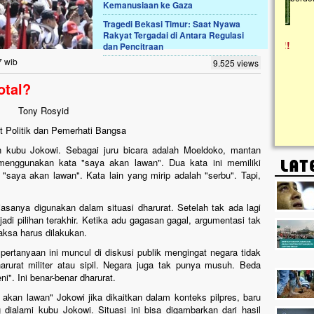
Kemanusiaan ke Gaza
Tragedi Bekasi Timur: Saat Nyawa
Lima Tahun Mangkrak, Masjid di
Rakyat Tergadai di Antara Regulasi
Pelosok ini Mengenaskan. Ayo Bantu.!!
dan Pencitraan
Nasib masjid di Kampung Cilumbu ini sungguh
7 wib
9.525 views
mengenaskan. Lima tahun mangkrak, kini nyaris
tak berbentuk masjid, dipenuhi rumput liar,
otal?
berlumut, dan menghitam terpapar panas dan
hujan....
Tony Rosyid
 Politik dan Pemerhati Bangsa
an kubu Jokowi. Sebagai juru bicara adalah Moeldoko, mantan
menggunakan kata "saya akan lawan". Dua kata ini memiliki
saya akan lawan". Kata lain yang mirip adalah "serbu". Tapi,
iasanya digunakan dalam situasi dharurat. Setelah tak ada lagi
jadi pilihan terakhir. Ketika adu gagasan gagal, argumentasi tak
ksa harus dilakukan.
rtanyaan ini muncul di diskusi publik mengingat negara tidak
rurat militer atau sipil. Negara juga tak punya musuh. Beda
. Ini benar-benar dharurat.
 akan lawan" Jokowi jika dikaitkan dalam konteks pilpres, baru
 dialami kubu Jokowi. Situasi ini bisa digambarkan dari hasil