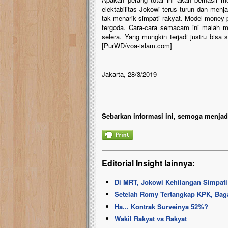
elektabilitas Jokowi terus turun dan menj
tak menarik simpati rakyat. Model money p
tergoda. Cara-cara semacam ini malah me
selera. Yang mungkin terjadi justru bisa 
[PurWD/voa-islam.com]
Jakarta, 28/3/2019
Sebarkan informasi ini, semoga menjadi
Editorial Insight lainnya:
Di MRT, Jokowi Kehilangan Simpati
Setelah Romy Tertangkap KPK, Ba
Ha... Kontrak Surveinya 52%?
Wakil Rakyat vs Rakyat