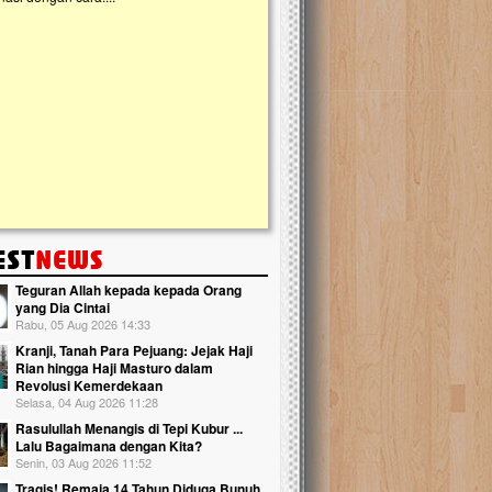
kanak Islam Terpadu (TKIT) An Najjah d
Gedung Majelis Taklim di Jonggol,...
Teguran Allah kepada kepada Orang
yang Dia Cintai
Rabu, 05 Aug 2026 14:33
Kranji, Tanah Para Pejuang: Jejak Haji
Rian hingga Haji Masturo dalam
Revolusi Kemerdekaan
Selasa, 04 Aug 2026 11:28
Rasulullah Menangis di Tepi Kubur ...
Lalu Bagaimana dengan Kita?
Senin, 03 Aug 2026 11:52
Tragis! Remaja 14 Tahun Diduga Bunuh