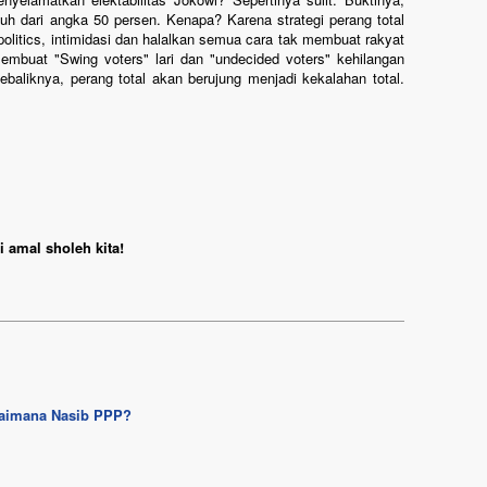
auh dari angka 50 persen. Kenapa? Karena strategi perang total
olitics, intimidasi dan halalkan semua cara tak membuat rakyat
mbuat "Swing voters" lari dan "undecided voters" kehilangan
sebaliknya, perang total akan berujung menjadi kekalahan total.
 amal sholeh kita!
gaimana Nasib PPP?