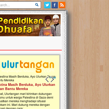
Previous slide
Next slide
tina Masih Berduka, Ayo Ulurkan
Open Donasi Wakaf Pembangu
n Bantu Mereka
Rumah Qur'an & TK Islam Terp
t, Ulurtangan mari kirimkan dukungan
Najjah di Jonggol
mu untuk warga Palestina di Gaza demi
tkan mereka menghadapi situasi
Saat ini, Ulurtangan bersama Yayasan 
am ini. Mari dukung mereka dengan
Najjahtul Islam Jonggol sedang merintis
si dengan cara:...
pembangunan Rumah Qur’an dan Tama