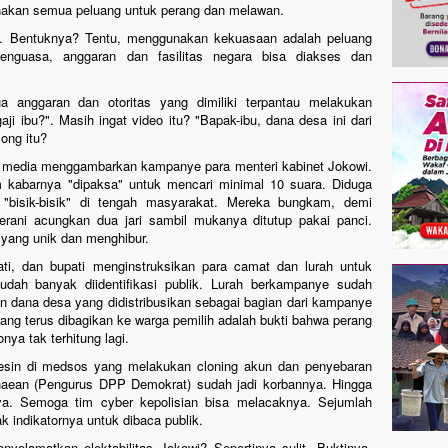
akan semua peluang untuk perang dan melawan.
i. Bentuknya? Tentu, menggunakan kekuasaan adalah peluang
nguasa, anggaran dan fasilitas negara bisa diakses dan
 anggaran dan otoritas yang dimiliki terpantau melakukan
ji ibu?". Masih ingat video itu? "Bapak-ibu, dana desa ini dari
ong itu?
di media menggambarkan kampanye para menteri kabinet Jokowi.
 kabarnya "dipaksa" untuk mencari minimal 10 suara. Diduga
"bisik-bisik" di tengah masyarakat. Mereka bungkam, demi
rani acungkan dua jari sambil mukanya ditutup pakai panci.
yang unik dan menghibur.
i, dan bupati menginstruksikan para camat dan lurah untuk
ah banyak diidentifikasi publik. Lurah berkampanye sudah
 dana desa yang didistribusikan sebagai bagian dari kampanye
ang terus dibagikan ke warga pemilih adalah bukti bahwa perang
nya tak terhitung lagi.
esin di medsos yang melakukan cloning akun dan penyebaran
aean (Pengurus DPP Demokrat) sudah jadi korbannya. Hingga
ya. Semoga tim cyber kepolisian bisa melacaknya. Sejumlah
k indikatornya untuk dibaca publik.
nyelamatkan elektabilitas Jokowi? Sepertinya sulit. Buktinya,