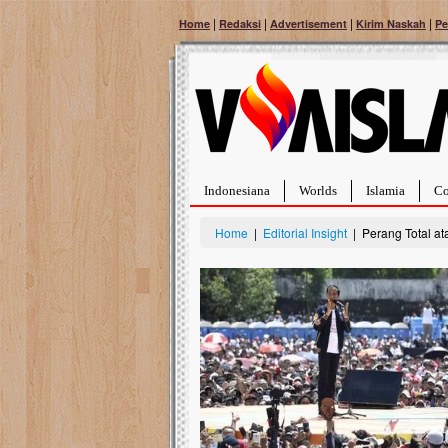
|
|
|
|
Home
Redaksi
Advertisement
Kirim Naskah
Pe
Indonesiana
Worlds
Islamia
Co
Home
|
Editorial Insight
| Perang Total at
Bantu Naura, Balit
Tumor Pembuluh D
Hidup Naura Salsabila 
rintangan yang sangat b
berusia sepuluh bulan, b
menghadapi penyakit yan
pembuluh darah berukur