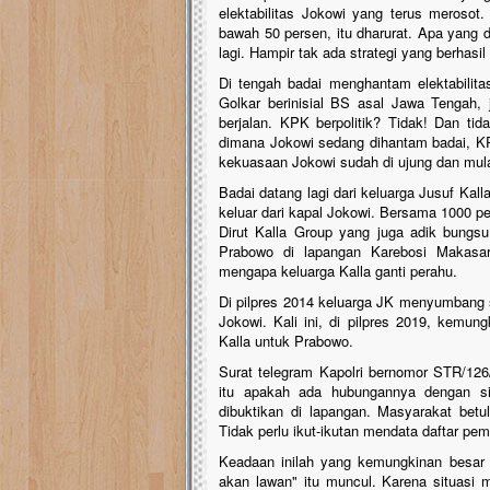
elektabilitas Jokowi yang terus merosot
bawah 50 persen, itu dharurat. Apa yang 
lagi. Hampir tak ada strategi yang berhasi
Di tengah badai menghantam elektabilitas
Golkar berinisial BS asal Jawa Tengah,
berjalan. KPK berpolitik? Tidak! Dan tid
dimana Jokowi sedang dihantam badai, KPK
kekuasaan Jokowi sudah di ujung dan mula
Badai datang lagi dari keluarga Jusuf Kal
keluar dari kapal Jokowi. Bersama 1000 p
Dirut Kalla Group yang juga adik bungs
Prabowo di lapangan Karebosi Makasar
mengapa keluarga Kalla ganti perahu.
Di pilpres 2014 keluarga JK menyumbang s
Jokowi. Kali ini, di pilpres 2019, kemu
Kalla untuk Prabowo.
Surat telegram Kapolri bernomor STR/126/
itu apakah ada hubungannya dengan sit
dibuktikan di lapangan. Masyarakat betul-
Tidak perlu ikut-ikutan mendata daftar pemi
Keadaan inilah yang kemungkinan besar 
akan lawan" itu muncul. Karena situasi m