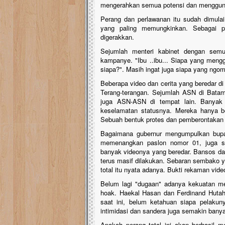
mengerahkan semua potensi dan menggun
Perang dan perlawanan itu sudah dimula
yang paling memungkinkan. Sebagai pe
digerakkan.
Sejumlah menteri kabinet dengan semua
kampanye. "Ibu ..ibu... Siapa yang mengga
siapa?". Masih ingat juga siapa yang ngom
Beberapa video dan cerita yang beredar 
Terang-terangan. Sejumlah ASN di Batam
juga ASN-ASN di tempat lain. Banyak 
keselamatan statusnya. Mereka hanya be
Sebuah bentuk protes dan pemberontakan 
Bagaimana gubernur mengumpulkan bupat
memenangkan paslon nomor 01, juga sud
banyak videonya yang beredar. Bansos dan
terus masif dilakukan. Sebaran sembako y
total itu nyata adanya. Bukti rekaman video
Belum lagi "dugaan" adanya kekuatan m
hoak. Haekal Hasan dan Ferdinand Hutah
saat ini, belum ketahuan siapa pelakun
intimidasi dan sandera juga semakin banya
Apakah perang total ini akan berhasil me