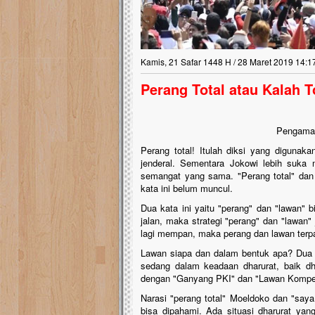
Kamis, 21 Safar 1448 H / 28 Maret 2019 14:1
Perang Total atau Kalah T
Pengamat
Perang total! Itulah diksi yang digunak
jenderal. Sementara Jokowi lebih suka 
semangat yang sama. "Perang total" dan "
kata ini belum muncul.
Dua kata ini yaitu "perang" dan "lawan" b
jalan, maka strategi "perang" dan "lawan" 
lagi mempan, maka perang dan lawan terpa
Lawan siapa dan dalam bentuk apa? Dua pe
sedang dalam keadaan dharurat, baik dha
dengan "Ganyang PKI" dan "Lawan Kompeni"
Narasi "perang total" Moeldoko dan "saya
bisa dipahami. Ada situasi dharurat yang