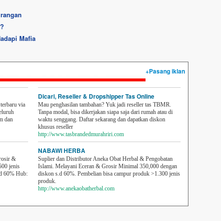
urangan
i?
Hadapi Mafia
+Pasang iklan
Dicari, Reseller & Dropshipper Tas Online
erbaru via
Mau penghasilan tambahan? Yuk jadi reseller tas TBMR.
eluruh
Tanpa modal, bisa dikerjakan siapa saja dari rumah atau di
em dan
waktu senggang. Daftar sekarang dan dapatkan diskon
khusus reseller
http://www.tasbrandedmurahriri.com
NABAWI HERBA
rosir &
Suplier dan Distributor Aneka Obat Herbal & Pengobatan
500 jenis
Islami. Melayani Eceran & Grosir Minimal 350,000 dengan
sd 60% Hub:
diskon s.d 60%. Pembelian bisa campur produk >1.300 jenis
produk.
http://www.anekaobatherbal.com