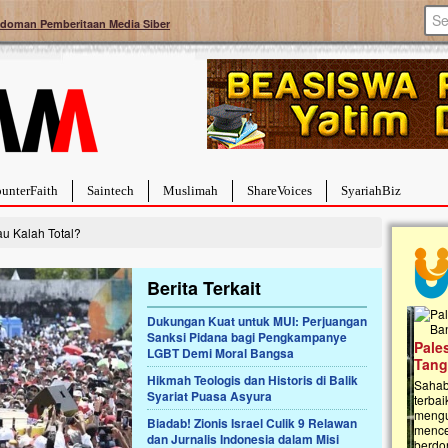
doman Pemberitaan Media Siber
unterFaith
Saintech
Muslimah
ShareVoices
SyariahBiz
au Kalah Total?
Berita Terkait
Dukungan Kuat untuk MUI: Perjuangan
Sanksi Pidana bagi Pengkampanye
a Hebat Sembuh Dari
Pales
LGBT Demi Moral Bangsa
arah
Tanga
Hikmah Teologis dan Historis di Balik
dipenuhi dengan
Sahaba
Syariat Puasa Asyura
erat. Meskipun baru
terbaik
ayi yang imut ini harus
mengua
Biadab! Zionis Israel Culik 9 Relawan
g dahsyat, yaitu tumor
mencek
dan Jurnalis Indonesia dalam Misi
an...
berdona