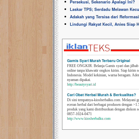
Persekusi, Sekenario Apalagi Ini?
Laskar TPS; Serdadu Melawan Kec
Adakah yang Tersisa dari Reformas
Lindungi Rakyat Kecil, Anies Siap 
Gamis Syari Murah Terbaru Original
FREE ONGKIR. Belanja Gamis syari dan jilbab t
online tanpa khawatir ongkos kirim. Siap kirim s
Indonesia. Model kekinian, warna beragam. Ad
nyaman dipakai.
http://beautysyari.id
Cari Obat Herbal Murah & Berkualitas?
Di sini tempatnya-kiosherbalku.com. Melayani g
eceran herbal dari berbagai produsen dengan >1.
produk yang kami distribusikan dengan diskon 
0857-1024-0471
http://www.kiosherbalku.com