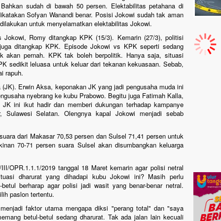
. Bahkan sudah di bawah 50 persen. Elektabilitas petahana di
dikatakan Sofyan Wanandi benar. Posisi Jokowi sudah tak aman
l dilakukan untuk menyelamatkan elektabilitas Jokowi.
 Jokowi, Romy ditangkap KPK (15/3). Kemarin (27/3), politisi
 juga ditangkap KPK. Episode Jokowi vs KPK seperti sedang
ak akan pernah. KPK tak boleh berpolitik. Hanya saja, situasi
 sedikit leluasa untuk keluar dari tekanan kekuasaan. Sebab,
i rapuh.
la (JK). Erwin Aksa, keponakan JK yang jadi pengusaha muda ini
engusaha nyebrang ke kubu Prabowo. Begitu juga Fatimah Kalla,
u JK ini ikut hadir dan memberi dukungan terhadap kampanye
, Sulawesi Selatan. Olengnya kapal Jokowi menjadi sebab
uara dari Makasar 70,53 persen dan Sulsel 71,41 persen untuk
ngkinan 70-71 persen suara Sulsel akan disumbangkan keluarga
III/OPR.1.1.1/2019 tanggal 18 Maret kemarin agar polisi netral
uasi dharurat yang dihadapi kubu Jokowi ini? Masih perlu
betul berharap agar polisi jadi wasit yang benar-benar netral.
lih paslon tertentu.
menjadi faktor utama mengapa diksi "perang total" dan "saya
emang betul-betul sedang dharurat. Tak ada jalan lain kecuali