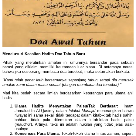
Menelusuri Keaslian Hadi
t
s Doa Tahun Baru
Pihak yang merutinkan amalan ini umumnya bersandar pada sebuah
narasi yang diklaim memiliki keutamaan luar biasa. Di antaranya narasi
bahwa jika seseorang membaca doa tersebut, maka setan akan berkata:
"Kami telah penat letih bersamanya sepanjang tahun, tetapi dia merusak
amalan kami dalam masa sesaat (dengan membaca doa tersebut)."
Mari kita bedah secara ilmiah berdasarkan keterangan para ulama ahli
hadis:
Ulama Hadi
t
s Menyatakan Palsu/Tak Berdasar:
Imam
Jamaluddin Al-Qasimy dalam
Islahul Masajid
menerangkan bahwa
riwayat ini sama sekali tidak terdapat dalam kitab-kitab hadis sahih,
bahkan tidak pula ditemukan dalam kitab-kitab hadis palsu
(
maudhu’
). Artinya, teks ini adalah nukilan yang tidak jelas asal-
usulnya.
Konsensus Para Ulama:
Tokoh-tokoh ulama lintas zaman, seperti