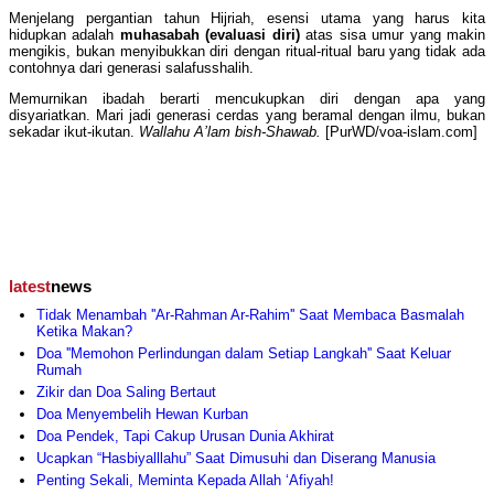
Menjelang pergantian tahun Hijriah, esensi utama yang harus kita
hidupkan adalah
muhasabah (evaluasi diri)
atas sisa umur yang makin
mengikis, bukan menyibukkan diri dengan ritual-ritual baru yang tidak ada
contohnya dari generasi salafusshalih.
Memurnikan ibadah berarti mencukupkan diri dengan apa yang
disyariatkan. Mari jadi generasi cerdas yang beramal dengan ilmu, bukan
sekadar ikut-ikutan.
Wallahu A’lam bish-Shawab.
[PurWD/voa-islam.com]
latest
news
Tidak Menambah ''Ar-Rahman Ar-Rahim'' Saat Membaca Basmalah
Ketika Makan?
Doa ''Memohon Perlindungan dalam Setiap Langkah'' Saat Keluar
Rumah
Zikir dan Doa Saling Bertaut
Doa Menyembelih Hewan Kurban
Doa Pendek, Tapi Cakup Urusan Dunia Akhirat
Ucapkan “Hasbiyalllahu” Saat Dimusuhi dan Diserang Manusia
Penting Sekali, Meminta Kepada Allah ‘Afiyah!