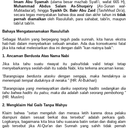
Imam Abu Syamah
(ulama besar mazhab Syafi’i, wafat 665 H),
Muhammad Abdus Salam As-Shuqairy
(
As-Sunan wal-
Mubtadaa’at
), hingga
Syaikh Dr. Bakr Abu Zaid
(
Tashihhud Do'a
),
secara tegas menyatakan bahwa doa awal dan akhir tahun ini
tidak
pernah diamalkan
oleh Rasulullah, para sahabat, tabi'in, maupun
tabi'ut tabi'in.
Bahaya Mengatasnamakan Rasulullah
Sebagai Muslim yang berpegang teguh pada sunnah, kita harus ekstra
hati-hati dalam menyebarkan sebuah amalan. Ada dua konsekuensi fatal
jika kita nekat melestarikan doa ini dengan dalih "kan niatnya baik":
1. Ancaman Berdusta Atas Nama Nabi
Jika kita tahu suatu riwayat itu palsu/tidak valid tetapi tetap
menyebarkannya seolah-olah itu sabda Nabi, kita terkena ancaman keras:
“Barangsiapa berdusta atasku dengan sengaja, maka hendaknya ia
menempati tempat duduknya di neraka.”
(HR. Al-Bukhari)
"Barangsiapa yang meriwayatkan dariku sepotong hadits sedangkan dia
tahu bahwa hadits itu palsu, maka dia adalah salah seorang pembohong.”
(HR. Muslim)
2. Mengklaim Hal Gaib Tanpa Wahyu
Klaim bahwa "setan mengeluh dan merasa letih karena dosa pelaku
diampuni dalam sesaat berkat doa tersebut" adalah perkara gaib.
Logikanya, bagaimana kita bisa tahu suasana batin setan dan dialog alam
gaib tersebut jika Al-Qur'an dan Sunnah yang sahih tidak pernah