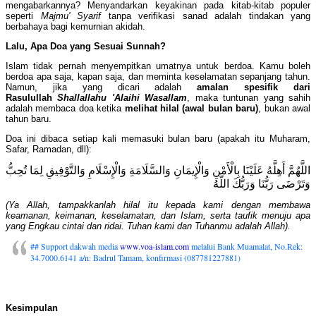
mengabarkannya? Menyandarkan keyakinan pada kitab-kitab populer
seperti
Majmu' Syarif
tanpa verifikasi sanad adalah tindakan yang
berbahaya bagi kemurnian akidah.
Lalu, Apa Doa yang Sesuai Sunnah?
Islam tidak pernah menyempitkan umatnya untuk berdoa. Kamu boleh
berdoa apa saja, kapan saja, dan meminta keselamatan sepanjang tahun.
Namun, jika yang dicari adalah
amalan spesifik dari
Rasulullah
Shallallahu 'Alaihi Wasallam
, maka tuntunan yang sahih
adalah membaca doa ketika
melihat hilal (awal bulan baru)
, bukan awal
tahun baru.
Doa ini dibaca setiap kali memasuki bulan baru (apakah itu Muharam,
Safar, Ramadan, dll):
اللَّهُمَّ أَهِلَّهُ عَلَيْنَا بِالْأَمْنِ وَالْإِيمَانِ وَالسَّلَامَةِ وَالْإِسْلَامِ وَالتَّوْفِيقِ لِمَا تُحِبُّ
وَتَرْضَى رَبُّنَا وَرَبُّكَ اللَّهُ
(Ya Allah, tampakkanlah hilal itu kepada kami dengan membawa
keamanan, keimanan, keselamatan, dan Islam, serta taufik menuju apa
yang Engkau cintai dan ridai. Tuhan kami dan Tuhanmu adalah Allah).
## Support dakwah media
www.voa-islam.com
melalui Bank Muamalat, No.Rek:
34.7000.6141 a/n: Badrul Tamam, konfirmasi (087781227881)
Kesimpulan