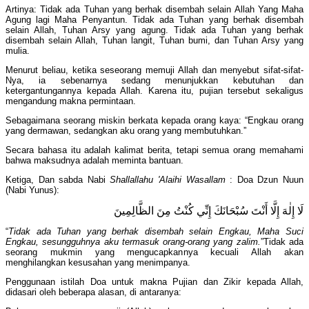
Artinya: Tidak ada Tuhan yang berhak disembah selain Allah Yang Maha
Agung lagi Maha Penyantun. Tidak ada Tuhan yang berhak disembah
selain Allah, Tuhan Arsy yang agung. Tidak ada Tuhan yang berhak
disembah selain Allah, Tuhan langit, Tuhan bumi, dan Tuhan Arsy yang
mulia.
Menurut beliau, ketika seseorang memuji Allah dan menyebut sifat-sifat-
Nya, ia sebenarnya sedang menunjukkan kebutuhan dan
ketergantungannya kepada Allah. Karena itu, pujian tersebut sekaligus
mengandung makna permintaan.
Sebagaimana seorang miskin berkata kepada orang kaya: “Engkau orang
yang dermawan, sedangkan aku orang yang membutuhkan.”
Secara bahasa itu adalah kalimat berita, tetapi semua orang memahami
bahwa maksudnya adalah meminta bantuan.
Ketiga, Dan sabda Nabi
Shallallahu 'Alaihi Wasallam
: Doa Dzun Nuun
(Nabi Yunus):
لَا إِلٰهَ إِلَّا أَنْتَ سُبْحَانَكَ إِنِّي كُنْتُ مِنَ الظَّالِمِينَ
“
Tidak ada Tuhan yang berhak disembah selain Engkau, Maha Suci
Engkau, sesungguhnya aku termasuk orang-orang yang zalim.
”Tidak ada
seorang mukmin yang mengucapkannya kecuali Allah akan
menghilangkan kesusahan yang menimpanya.
Penggunaan istilah Doa untuk makna Pujian dan Zikir kepada Allah,
didasari oleh beberapa alasan, di antaranya: