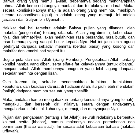
Bahwa orang yang memuji (Allah) sebenarnya sedang mengharapkan
rahmat Allah berupa datangnya manfaat dan tertolaknya mudarat. Maka,
secara kondisi/sikapnya (hal) ia adalah orang yang meminta, meskipun
secara ucapan/lisan (qaul) ia adalah orang yang memuji. Ini adalah
jawaban dari Sufyan bin Uyainah...
Hakikat dari hal tersebut adalah: Bahwa pujian yang dilandasi oleh
makrifat (pengenalan) tentang sifat-sifat Allah yang diminta, keberadaan-
Nya, dan rahmat-Nya, akan melahirkan rasa bersandar, rasa butuh, dan
rasa berharap yang sangat besar kepada-Nya. Hal ini jauh lebih agung
(efeknya) daripada sekadar meminta (berdoa biasa) yang kosong dari
makrifat dan kondisi hati seperti itu.
Begitu pula dari sisi Allah (Sang Pemberi). Pengetahuan Allah tentang
kondisi hamba yang diberi, serta sifat-sifat kelayakannya (untuk dibantu),
menjadi sebab Allah memberinya anugerah yang lebih agung daripada
sekadar meminta dengan lisan.
Oleh karena itu, sekadar menampakkan kefakiran, kemiskinan,
kebutuhan, dan keadaan darurat di hadapan Allah, itu jauh lebih mendalam
(baligh) daripada meminta sesuatu yang spesifik.
Maka, tindakan hamba mengabarkan tentang kondisi dirinya (yang lemah),
mengakui, dan berserah diri; nilainya setara dengan tindakannya
mengabarkan sifat-sifat Tuhannya, memuji, dan menyanjung-Nya.
Pujian dan pengabaran (tentang sifat Allah); seluruh redaksinya berbentuk
kalimat berita (khabar), namun maknanya adalah permohonan dan
permintaan (thalab wa su'al). Ini secara adat kebiasaan bahasa (hakikat
urfiyyah).