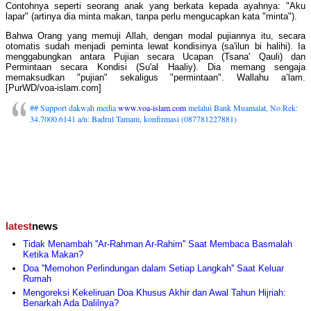
Contohnya seperti seorang anak yang berkata kepada ayahnya: "Aku
lapar" (artinya dia minta makan, tanpa perlu mengucapkan kata "minta").
Bahwa Orang yang memuji Allah, dengan modal pujiannya itu, secara
otomatis sudah menjadi peminta lewat kondisinya (sa'ilun bi halihi). Ia
menggabungkan antara Pujian secara Ucapan (Tsana' Qauli) dan
Permintaan secara Kondisi (Su'al Haaliy). Dia memang sengaja
memaksudkan "pujian" sekaligus "permintaan". Wallahu a’lam.
[PurWD/voa-islam.com]
## Support dakwah media
www.voa-islam.com
melalui Bank Muamalat, No.Rek:
34.7000.6141 a/n: Badrul Tamam, konfirmasi (087781227881)
latest
news
Tidak Menambah ''Ar-Rahman Ar-Rahim'' Saat Membaca Basmalah
Ketika Makan?
Doa ''Memohon Perlindungan dalam Setiap Langkah'' Saat Keluar
Rumah
Mengoreksi Kekeliruan Doa Khusus Akhir dan Awal Tahun Hijriah:
Benarkah Ada Dalilnya?