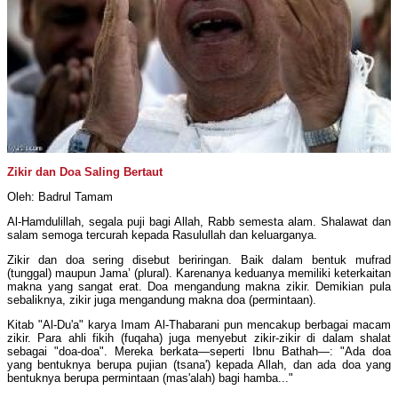
Zikir dan Doa Saling Bertaut
Oleh: Badrul Tamam
Al-Hamdulillah, segala puji bagi Allah, Rabb semesta alam. Shalawat dan
salam semoga tercurah kepada Rasulullah dan keluarganya.
Zikir dan doa sering disebut beriringan. Baik dalam bentuk mufrad
(tunggal) maupun Jama’ (plural). Karenanya keduanya memiliki keterkaitan
makna yang sangat erat. Doa mengandung makna zikir. Demikian pula
sebaliknya, zikir juga mengandung makna doa (permintaan).
Kitab "Al-Du'a" karya Imam Al-Thabarani pun mencakup berbagai macam
zikir. Para ahli fikih (fuqaha) juga menyebut zikir-zikir di dalam shalat
sebagai "doa-doa". Mereka berkata—seperti Ibnu Bathah—: "Ada doa
yang bentuknya berupa pujian (tsana') kepada Allah, dan ada doa yang
bentuknya berupa permintaan (mas'alah) bagi hamba..."