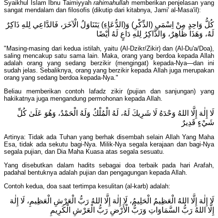
Syaikhul Islam Ibnu Taimiyyah
rahimahullah
memberikan penjelasan yang
sangat mendalam dan filosofis (dikutip dari kitabnya, Jami' al-Masa'il):
كُلُّ وَاحِدٍ مِنْ اِسْمَيِ (الذِّكْرِ) وَ(الدُّعَاءِ) يَتَنَاوَلُ الْآخَرَ، فَالدَّاعِي لِلهِ ذَاكِرٌ
لَهُ، وَهَذَا ظَاهِرٌ، وَالذَّاكِرُ لِلهِ دَاعٍ لَهُ أَيْضًا
"Masing-masing dari kedua istilah, yaitu (Al-Dzikr/Zikir) dan (Al-Du'a/Doa),
saling mencakup satu sama lain. Maka, orang yang berdoa kepada Allah
adalah orang yang sedang berzikir (mengingat) kepada-Nya—dan ini
sudah jelas. Sebaliknya, orang yang berzikir kepada Allah juga merupakan
orang yang sedang berdoa kepada-Nya."
Beliau memberikan contoh lafadz zikir (pujian dan sanjungan) yang
hakikatnya juga mengandung permohonan kepada Allah.
لَا إِلٰهَ إِلَّا اللهُ وَحْدَهُ لَا شَرِيكَ لَهُ، لَهُ الْمُلْكُ وَلَهُ الْحَمْدُ، وَهُوَ عَلَىٰ كُلِّ
شَيْءٍ قَدِيرٌ
Artinya: Tidak ada Tuhan yang berhak disembah selain Allah Yang Maha
Esa, tidak ada sekutu bagi-Nya. Milik-Nya segala kerajaan dan bagi-Nya
segala pujian, dan Dia Maha Kuasa atas segala sesuatu.
Yang disebutkan dalam hadits sebagai doa terbaik pada hari Arafah,
padahal bentuknya adalah pujian dan pengagungan kepada Allah.
Contoh kedua, doa saat tertimpa kesulitan (al-karb) adalah:
لَا إِلٰهَ إِلَّا اللهُ الْعَظِيمُ الْحَلِيمُ، لَا إِلٰهَ إِلَّا اللهُ رَبُّ الْعَرْشِ الْعَظِيمِ، لَا إِلٰهَ
إِلَّا اللهُ رَبُّ السَّمَاوَاتِ وَرَبُّ الْأَرْضِ رَبُّ الْعَرْشِ الْكَرِيمِ