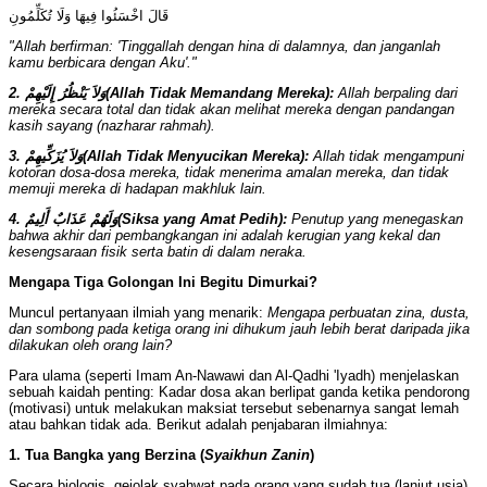
قَالَ اخْسَئُوا فِيهَا وَلَا تُكَلِّمُونِ
"Allah berfirman: 'Tinggallah dengan hina di dalamnya, dan janganlah
kamu berbicara dengan Aku'."
2. وَلاَ يَنْظُرُ إِلَيْهِمْ
(
Allah Tidak Memandang Mereka):
Allah berpaling dari
mereka secara total dan tidak akan melihat mereka dengan pandangan
kasih sayang (
nazharar rahmah
).
3. وَلاَ يُزَكِّيهِمْ
(
Allah Tidak Menyucikan Mereka):
Allah tidak mengampuni
kotoran dosa-dosa mereka, tidak menerima amalan mereka, dan tidak
memuji mereka di hadapan makhluk lain.
4. وَلَهُمْ عَذَابٌ أَلِيمٌ
(Siksa yang Amat Pedih):
Penutup yang menegaskan
bahwa akhir dari pembangkangan ini adalah kerugian yang kekal dan
kesengsaraan fisik serta batin di dalam neraka.
Mengapa Tiga Golongan Ini Begitu Dimurkai?
Muncul pertanyaan ilmiah yang menarik:
Mengapa perbuatan zina, dusta,
dan sombong pada ketiga orang ini dihukum jauh lebih berat daripada jika
dilakukan oleh orang lain?
Para ulama (seperti Imam An-Nawawi dan Al-Qadhi 'Iyadh) menjelaskan
sebuah kaidah penting: Kadar dosa akan berlipat ganda ketika pendorong
(motivasi) untuk melakukan maksiat tersebut sebenarnya sangat lemah
atau bahkan tidak ada. Berikut adalah penjabaran ilmiahnya:
1.
Tua Bangka
yang Berzina (
Syaikhun Zan
in
)
Secara biologis, gejolak syahwat pada orang yang sudah tua (lanjut usia)