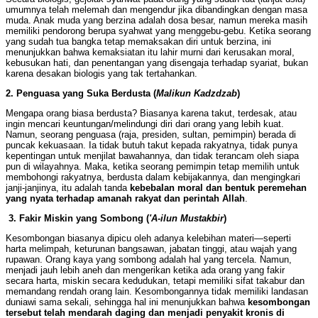
umumnya telah melemah dan mengendur jika dibandingkan dengan masa
muda. Anak muda yang berzina adalah dosa besar, namun mereka masih
memiliki pendorong berupa syahwat yang menggebu-gebu. Ketika seorang
yang sudah tua bangka tetap memaksakan diri untuk berzina, ini
menunjukkan bahwa kemaksiatan itu lahir murni dari kerusakan moral,
kebusukan hati, dan penentangan yang disengaja terhadap syariat, bukan
karena desakan biologis yang tak tertahankan.
2. Penguasa yang Suka Berdusta (
Malikun Kadzdzab
)
Mengapa orang biasa berdusta? Biasanya karena takut, terdesak, atau
ingin mencari keuntungan/melindungi diri dari orang yang lebih kuat.
Namun, seorang penguasa (raja, presiden, sultan, pemimpin) berada di
puncak kekuasaan. Ia tidak butuh takut kepada rakyatnya, tidak punya
kepentingan untuk menjilat bawahannya, dan tidak terancam oleh siapa
pun di wilayahnya. Maka, ketika seorang pemimpin tetap memilih untuk
membohongi rakyatnya, berdusta dalam kebijakannya, dan mengingkari
janji-janjinya, itu adalah tanda
kebebalan moral dan bentuk peremehan
yang nyata terhadap amanah rakyat dan perintah Allah
.
3. Fakir Miskin yang Sombong (
'A-ilun Mustakbir
)
Kesombongan biasanya dipicu oleh adanya kelebihan materi—seperti
harta melimpah, keturunan bangsawan, jabatan tinggi, atau wajah yang
rupawan. Orang kaya yang sombong adalah hal yang tercela. Namun,
menjadi jauh lebih aneh dan mengerikan ketika ada orang yang fakir
secara harta, miskin secara kedudukan, tetapi memiliki sifat takabur dan
memandang rendah orang lain. Kesombongannya tidak memiliki landasan
duniawi sama sekali, sehingga hal ini menunjukkan bahwa
kesombongan
tersebut telah mendarah daging dan menjadi penyakit kronis di