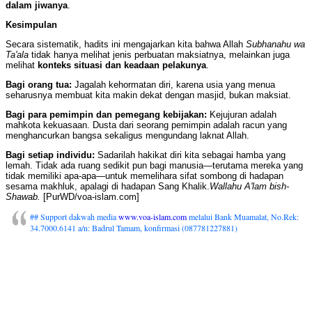
dalam jiwanya
.
Kesimpulan
Secara sistematik, hadits ini mengajarkan kita bahwa Allah
Subhanahu wa
Ta'ala
tidak hanya melihat jenis perbuatan maksiatnya, melainkan juga
melihat
konteks situasi
dan keadaan
pelakunya
.
Bagi
orang
tua:
Jagalah kehormatan diri, karena usia yang menua
seharusnya membuat kita makin dekat dengan masjid, bukan maksiat.
Bagi para pemimpin dan pemegang kebijakan:
Kejujuran adalah
mahkota kekuasaan. Dusta dari seorang pemimpin adalah racun yang
menghancurkan bangsa sekaligus mengundang laknat Allah.
Bagi setiap individu:
Sadarilah hakikat diri kita sebagai hamba yang
lemah. Tidak ada ruang sedikit pun bagi manusia—terutama mereka yang
tidak memiliki apa-apa—untuk memelihara sifat sombong di hadapan
sesama makhluk, apalagi di hadapan Sang Khalik.
Wallahu A'lam bish-
Shawab.
[PurWD/voa-islam.com]
## Support dakwah media
www.voa-islam.com
melalui Bank Muamalat, No.Rek:
34.7000.6141 a/n: Badrul Tamam, konfirmasi (087781227881)