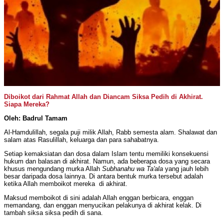
Diboikot dari Rahmat Allah dan Diancam Siksa Pedih di Akhirat.
Siapa Mereka?
Oleh:
Badrul Tamam
Al-Hamdulillah, segala puji milik Allah, Rabb semesta alam. Shalawat dan
salam atas Rasulillah, keluarga dan para sahabatnya.
Setiap kemaksiatan dan dosa dalam Islam tentu memiliki konsekuensi
hukum dan balasan di akhirat. Namun, ada beberapa dosa yang secara
khusus mengundang murka Allah
Subhanahu wa Ta'ala
yang jauh lebih
besar daripada dosa lainnya. Di antara bentuk murka tersebut adalah
ketika Allah memboikot mereka di akhirat.
Maksud memboikot di sini adalah Allah enggan berbicara, enggan
memandang, dan enggan menyucikan pelakunya di akhirat kelak. Di
tambah siksa siksa pedih di sana.