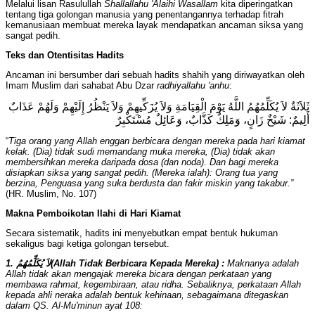
Melalui lisan Rasulullah
Shallallahu 'Alaihi Wasallam
kita diperingatkan
tentang tiga golongan manusia yang penentangannya terhadap fitrah
kemanusiaan membuat mereka layak mendapatkan ancaman siksa yang
sangat pedih.
Teks dan Otentisitas Hadits
Ancaman ini bersumber dari sebuah hadits shahih yang diriwayatkan oleh
Imam Muslim dari sahabat Abu Dzar
radhiyallahu 'anhu
:
ثَلاَثَةٌ لاَ يُكَلِّمُهُمُ اللَّهُ يَوْمَ الْقِيَامَةِ وَلاَ يُزَكِّيهِمْ وَلاَ يَنْظُرُ إِلَيْهِمْ وَلَهُمْ عَذَابٌ
أَلِيمٌ: شَيْخٌ زَانٍ، وَمَلِكٌ كَذَّابٌ، وَعَائِلٌ مُسْتَكْبِرٌ
“
Tiga orang yang Allah enggan berbicara dengan mereka pada hari kiamat
kelak. (Dia) tidak sudi memandang muka mereka, (Dia) tidak akan
membersihkan mereka daripada dosa (dan noda). Dan bagi mereka
disiapkan siksa yang sangat pedih. (Mereka ialah): Orang tua yang
berzina, Penguasa yang suka berdusta dan fakir miskin yang takabur.”
(HR. Muslim, No. 107)
M
akna Pemboikotan Ilahi di Hari Kiamat
Secara sistematik, hadits ini menyebutkan empat bentuk hukuman
sekaligus bagi ketiga golongan tersebut.
1. لاَ يُكَلِّمُهُمُ
(Allah Tidak Berbicara Kepada Mereka) :
Maknanya adalah
Allah tidak akan mengajak mereka bicara dengan perkataan yang
membawa rahmat, kegembiraan, atau ridha. Sebaliknya, perkataan Allah
kepada ahli neraka adalah bentuk kehinaan, sebagaimana ditegaskan
dalam QS. Al-Mu'minun ayat 108: