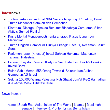
latest
news
Tonton pertandingan Final NBA Secara langsung di Stadion, Donal
Trump Mendapat Sorakan dan Cemoohan
Disetrum, Diborgol, Dipaksa Berlutut: Biadabnya Cara Israel Siksa
Aktivis Sumud Flotilla!
Krisis Mental Menggerogoti Tentara Israel, Kasus Bunuh Diri
Meningkat
Trump Unggah Gambar AI Dirinya Dirangkul Yesus, Kecaman Belum
Surut
Parlemen Israel (Knesset) Israel Sahkan Hukuman Mati untuk
Tahanan Palestina
Laporan: Loyalis Ramzan Kadyrov Siap Bela Iran Jika AS Lakukan
Invasi Darat
Bulan Sabit Merah: 555 Orang Tewas di Seluruh Iran Akibat
Gempuran AS-Israel
Sekitar 100.000 Warga Palestina Ikuti Shalat Jum'at Ke-2 Ramadhan
di Al-Aqsa Meski Dibatasi Israel
News Index »
home
|
South East Asia
|
Islam of The World
|
Islamia
|
Muslimah
|
Teenage
|
Interview & Profile
|
Lintas Berita Islam