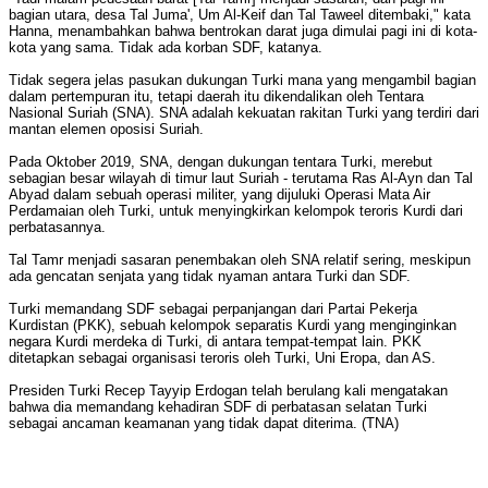
bagian utara, desa Tal Juma', Um Al-Keif dan Tal Taweel ditembaki," kata
Hanna, menambahkan bahwa bentrokan darat juga dimulai pagi ini di kota-
kota yang sama. Tidak ada korban SDF, katanya.
Tidak segera jelas pasukan dukungan Turki mana yang mengambil bagian
dalam pertempuran itu, tetapi daerah itu dikendalikan oleh Tentara
Nasional Suriah (SNA). SNA adalah kekuatan rakitan Turki yang terdiri dari
mantan elemen oposisi Suriah.
Pada Oktober 2019, SNA, dengan dukungan tentara Turki, merebut
sebagian besar wilayah di timur laut Suriah - terutama Ras Al-Ayn dan Tal
Abyad dalam sebuah operasi militer, yang dijuluki Operasi Mata Air
Perdamaian oleh Turki, untuk menyingkirkan kelompok teroris Kurdi dari
perbatasannya.
Tal Tamr menjadi sasaran penembakan oleh SNA relatif sering, meskipun
ada gencatan senjata yang tidak nyaman antara Turki dan SDF.
Turki memandang SDF sebagai perpanjangan dari Partai Pekerja
Kurdistan (PKK), sebuah kelompok separatis Kurdi yang menginginkan
negara Kurdi merdeka di Turki, di antara tempat-tempat lain. PKK
ditetapkan sebagai organisasi teroris oleh Turki, Uni Eropa, dan AS.
Presiden Turki Recep Tayyip Erdogan telah berulang kali mengatakan
bahwa dia memandang kehadiran SDF di perbatasan selatan Turki
sebagai ancaman keamanan yang tidak dapat diterima. (TNA)