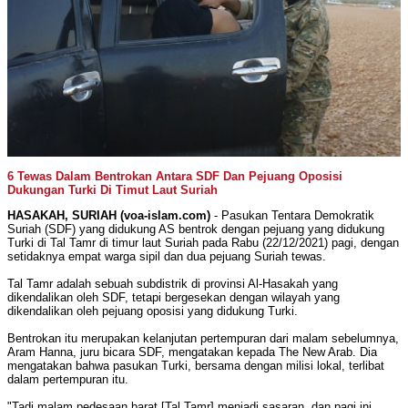
6 Tewas Dalam Bentrokan Antara SDF Dan Pejuang Oposisi
Dukungan Turki Di Timut Laut Suriah
HASAKAH, SURIAH (voa-islam.com)
- Pasukan Tentara Demokratik
Suriah (SDF) yang didukung AS bentrok dengan pejuang yang didukung
Turki di Tal Tamr di timur laut Suriah pada Rabu (22/12/2021) pagi, dengan
setidaknya empat warga sipil dan dua pejuang Suriah tewas.
Tal Tamr adalah sebuah subdistrik di provinsi Al-Hasakah yang
dikendalikan oleh SDF, tetapi bergesekan dengan wilayah yang
dikendalikan oleh pejuang oposisi yang didukung Turki.
Bentrokan itu merupakan kelanjutan pertempuran dari malam sebelumnya,
Aram Hanna, juru bicara SDF, mengatakan kepada The New Arab. Dia
mengatakan bahwa pasukan Turki, bersama dengan milisi lokal, terlibat
dalam pertempuran itu.
"Tadi malam pedesaan barat [Tal Tamr] menjadi sasaran, dan pagi ini