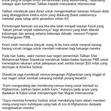
untuk pergi di tengah krisis kemanusiaan yang berkembang - dipandang
sebagai ujian komitmen Taliban kepada masyarakat internasional.
Taliban mendesak para donor untuk mengembalikan bantuan miliaran dolar
yang ditangguhkan ketika rezim yang didukung Barat sebelumnya
meledak pada tahap akhir penarikan militer AS.
Pemotongan bantuan secara tiba-tiba telah menjadi kejutan fiskal yang
"belum pernah terjadi sebelumnya" bagi ekonomi yang telah dilanda
kekeringan dan perang selama beberapa dekade, menurut Program
Pembangunan PBB.
Krisis telah memaksa banyak orang di ibu kota untuk menjual barang-
barang rumah tangga untuk membeli makanan bagi keluarga mereka.
Pada hari Sabtu, wakil menteri luar negeri pemerintah Taliban Sher
Mohammad Abbas Stanekzai mendesak badan-badan bantuan PBB untuk
menerapkan tekanan untuk pelepasan aset senilai hampir $10 miliar yang
disimpan di Amerika Serikat.
Stanekzai juga mendesak semua pengungsi Afghanistan yang tinggal di
luar negeri untuk kembali sekarang setelah perang berakhir.
"Kami mengundang dan mendorong semua orang untuk kembali ke
Afghanistan, bahkan lawan politik kami," katanya pada acara yang
diadakan di Kabul untuk memperingati Hari Migran Internasional.
"Saya meminta Amerika Serikat untuk mendukung kami dalam memberi
orang-orang kami kehidupan yang baik di sini di Afghanistan daripada
mengeluarkan mereka."