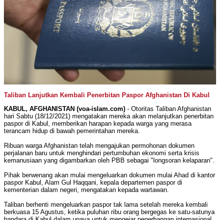
Taliban Lanjutkan Kembali Penerbitan Paspor Afghanistan Di Kabul
KABUL, AFGHANISTAN (voa-islam.com)
- Otoritas Taliban Afghanistan
hari Sabtu (18/12/2021) mengatakan mereka akan melanjutkan penerbitan
paspor di Kabul, memberikan harapan kepada warga yang merasa
terancam hidup di bawah pemerintahan mereka.
Ribuan warga Afghanistan telah mengajukan permohonan dokumen
perjalanan baru untuk menghindari pertumbuhan ekonomi serta krisis
kemanusiaan yang digambarkan oleh PBB sebagai "longsoran kelaparan".
Pihak berwenang akan mulai mengeluarkan dokumen mulai Ahad di kantor
paspor Kabul, Alam Gul Haqqani, kepala departemen paspor di
kementerian dalam negeri, mengatakan kepada wartawan.
Taliban berhenti mengeluarkan paspor tak lama setelah mereka kembali
berkuasa 15 Agustus, ketika puluhan ribu orang bergegas ke satu-satunya
bandara di Kabul dalam upaya untuk mengejar penerbangan internasional