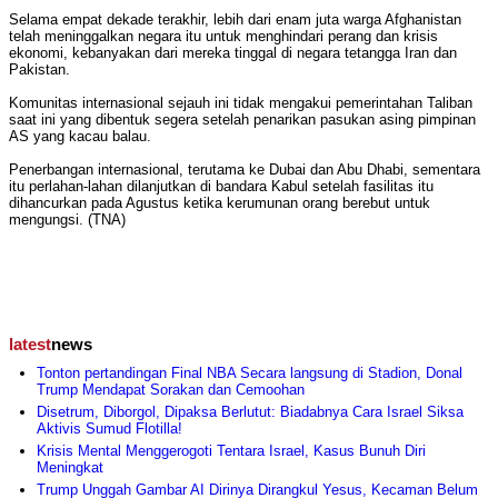
Selama empat dekade terakhir, lebih dari enam juta warga Afghanistan
telah meninggalkan negara itu untuk menghindari perang dan krisis
ekonomi, kebanyakan dari mereka tinggal di negara tetangga Iran dan
Pakistan.
Komunitas internasional sejauh ini tidak mengakui pemerintahan Taliban
saat ini yang dibentuk segera setelah penarikan pasukan asing pimpinan
AS yang kacau balau.
Penerbangan internasional, terutama ke Dubai dan Abu Dhabi, sementara
itu perlahan-lahan dilanjutkan di bandara Kabul setelah fasilitas itu
dihancurkan pada Agustus ketika kerumunan orang berebut untuk
mengungsi. (TNA)
latest
news
Tonton pertandingan Final NBA Secara langsung di Stadion, Donal
Trump Mendapat Sorakan dan Cemoohan
Disetrum, Diborgol, Dipaksa Berlutut: Biadabnya Cara Israel Siksa
Aktivis Sumud Flotilla!
Krisis Mental Menggerogoti Tentara Israel, Kasus Bunuh Diri
Meningkat
Trump Unggah Gambar AI Dirinya Dirangkul Yesus, Kecaman Belum