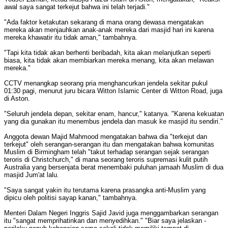
awal saya sangat terkejut bahwa ini telah terjadi."
"Ada faktor ketakutan sekarang di mana orang dewasa mengatakan
mereka akan menjauhkan anak-anak mereka dari masjid hari ini karena
mereka khawatir itu tidak aman," tambahnya.
"Tapi kita tidak akan berhenti beribadah, kita akan melanjutkan seperti
biasa, kita tidak akan membiarkan mereka menang, kita akan melawan
mereka."
CCTV menangkap seorang pria menghancurkan jendela sekitar pukul
01:30 pagi, menurut juru bicara Witton Islamic Center di Witton Road, juga
di Aston.
"Seluruh jendela depan, sekitar enam, hancur," katanya. "Karena kekuatan
yang dia gunakan itu menembus jendela dan masuk ke masjid itu sendiri."
Anggota dewan Majid Mahmood mengatakan bahwa dia "terkejut dan
terkejut" oleh serangan-serangan itu dan mengatakan bahwa komunitas
Muslim di Birmingham telah "takut terhadap serangan sejak serangan
teroris di Christchurch," di mana seorang teroris supremasi kulit putih
Australia yang bersenjata berat menembaki puluhan jamaah Muslim di dua
masjid Jum'at lalu.
"Saya sangat yakin itu terutama karena prasangka anti-Muslim yang
dipicu oleh politisi sayap kanan," tambahnya.
Menteri Dalam Negeri Inggris Sajid Javid juga menggambarkan serangan
itu "sangat memprihatinkan dan menyedihkan." "Biar saya jelaskan -