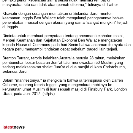
perilaku penuh kebencian sama sekali tidak memiliki tempat di
masyarakat kita dan tidak akan pernah diterima," tulisnya di Twitter.
Khawatir dengan serangan mematikan di Selandia Baru, menteri
keamanan Inggris Ben Wallace telah mengulangi peringatannya bahwa
penembakan massal dengan ukuran yang sama "sangat mungkin" terjadi
di Inggris.
Diminta untuk membuat pernyataan tentang ancaman kejahatan rasial,
Menteri Keamanan dan Kejahatan Ekonomi Ben Wallace mengatakan
kepada House of Commons pada hari Senin bahwa ancaman itu nyata dan
negara perlu mengambil tindakan cepat sebelum tragedi lain terjadi.
Brenton Tarrant, teroris kelahiran Australia berusia 28 tahun, melakukan
pembunuhan besar-besaran Jum'at lalu, menewaskan 50 Muslim yang
sedang melaksanakan shalat Jum'at di dua masjid di kota Christchurch,
Selandia Baru.
Dalam "manifestonya," ia mengklaim bahwa ia terinspirasi oleh Darren
Osborne, seorang teroris Inggris yang mengendarai mobilnya ke
kerumunan umat Muslim di luar sebuah masjid di Finsbury Park, London
Utara, pada Juni 2017. (st/ptv)
latest
news