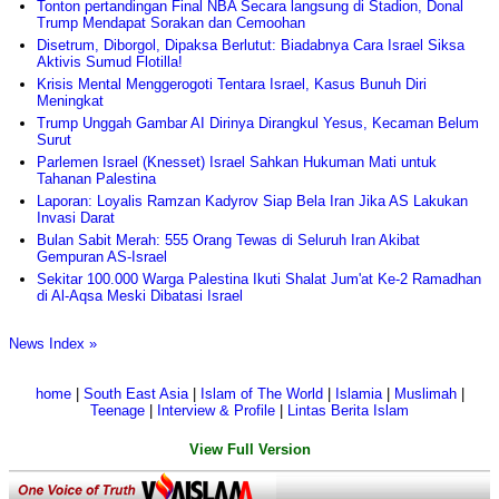
Tonton pertandingan Final NBA Secara langsung di Stadion, Donal
Trump Mendapat Sorakan dan Cemoohan
Disetrum, Diborgol, Dipaksa Berlutut: Biadabnya Cara Israel Siksa
Aktivis Sumud Flotilla!
Krisis Mental Menggerogoti Tentara Israel, Kasus Bunuh Diri
Meningkat
Trump Unggah Gambar AI Dirinya Dirangkul Yesus, Kecaman Belum
Surut
Parlemen Israel (Knesset) Israel Sahkan Hukuman Mati untuk
Tahanan Palestina
Laporan: Loyalis Ramzan Kadyrov Siap Bela Iran Jika AS Lakukan
Invasi Darat
Bulan Sabit Merah: 555 Orang Tewas di Seluruh Iran Akibat
Gempuran AS-Israel
Sekitar 100.000 Warga Palestina Ikuti Shalat Jum'at Ke-2 Ramadhan
di Al-Aqsa Meski Dibatasi Israel
News Index »
home
|
South East Asia
|
Islam of The World
|
Islamia
|
Muslimah
|
Teenage
|
Interview & Profile
|
Lintas Berita Islam
View Full Version