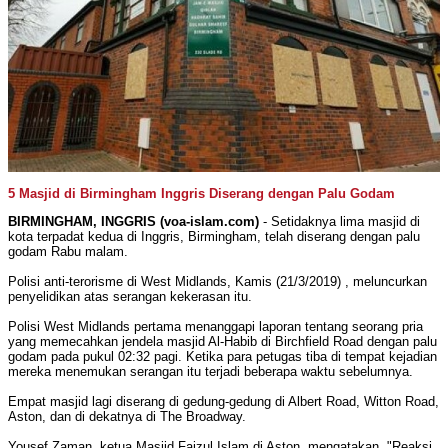
5 Masjid di Birmingham Inggris Diserang dengan Palu Godam
BIRMINGHAM, INGGRIS (voa-islam.com)
- Setidaknya lima masjid di
kota terpadat kedua di Inggris, Birmingham, telah diserang dengan palu
godam Rabu malam.
Polisi anti-terorisme di West Midlands, Kamis (21/3/2019) , meluncurkan
penyelidikan atas serangan kekerasan itu.
Polisi West Midlands pertama menanggapi laporan tentang seorang pria
yang memecahkan jendela masjid Al-Habib di Birchfield Road dengan palu
godam pada pukul 02:32 pagi. Ketika para petugas tiba di tempat kejadian
mereka menemukan serangan itu terjadi beberapa waktu sebelumnya.
Empat masjid lagi diserang di gedung-gedung di Albert Road, Witton Road,
Aston, dan di dekatnya di The Broadway.
Yousef Zaman, ketua Masjid Faizul Islam di Aston, mengatakan, "Reaksi