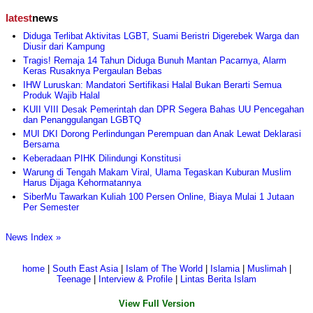
latest
news
Diduga Terlibat Aktivitas LGBT, Suami Beristri Digerebek Warga dan
Diusir dari Kampung
Tragis! Remaja 14 Tahun Diduga Bunuh Mantan Pacarnya, Alarm
Keras Rusaknya Pergaulan Bebas
IHW Luruskan: Mandatori Sertifikasi Halal Bukan Berarti Semua
Produk Wajib Halal
KUII VIII Desak Pemerintah dan DPR Segera Bahas UU Pencegahan
dan Penanggulangan LGBTQ
MUI DKI Dorong Perlindungan Perempuan dan Anak Lewat Deklarasi
Bersama
Keberadaan PIHK Dilindungi Konstitusi
Warung di Tengah Makam Viral, Ulama Tegaskan Kuburan Muslim
Harus Dijaga Kehormatannya
SiberMu Tawarkan Kuliah 100 Persen Online, Biaya Mulai 1 Jutaan
Per Semester
News Index »
home
|
South East Asia
|
Islam of The World
|
Islamia
|
Muslimah
|
Teenage
|
Interview & Profile
|
Lintas Berita Islam
View Full Version