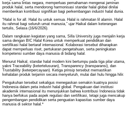
kerja sama lintas negara, memperluas pemahaman mengenai jaminan
produk halal, serta mendorong harmonisasi standar halal global dinilai
memberikan kontribusi signifikan bagi perkembangan industri halal dunia.
“Halal is for all. Halal itu untuk semua. Halal is rahmatan lil alamin. Halal
itu rahmat bagi seluruh umat manusia,” ujar Haikal dalam keterangan
tertulis, Selasa (16/6/2026).
Dalam rangkaian kegiatan yang sama, Silla University juga menjalin kerja
sama dengan BIC Halal Korea untuk memperkuat pendidikan dan
sertifikasi halal bertaraf internasional. Kolaborasi tersebut diharapkan
dapat memperluas riset, pertukaran pengetahuan, serta peningkatan
kompetensi sumber daya manusia di bidang halal.
Menurut Haikal, standar halal modern kini bertumpu pada tiga pilar utama,
yakni Traceability (ketertelusuran), Transparency (transparansi), dan
Trustability (keterpercayaan). Ketiga prinsip tersebut memastikan
kehalalan produk terjamin secara menyeluruh, mulai dari hulu hingga hilir.
Pengukuhan tersebut sekaligus menegaskan semakin kuatnya posisi
Indonesia dalam peta industri halal global. Pengakuan dari institusi
akademik internasional itu menunjukkan bahwa kontribusi Indonesia tidak
hanya berfokus pada aspek regulasi dan sertifikasi, tetapi juga mencakup
pengembangan pendidikan serta penguatan kapasitas sumber daya
manusia di sektor halal.*