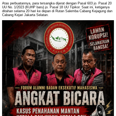
Atas perbuatannya, para tersangka dijerat dengan Pasal 603 jo. Pasal 20
UU No. 1/2023 (KUHP baru) jo. Pasal 18 UU Tipikor. Saat ini, ketiganya
ditahan selama 20 hari ke depan di Rutan Salemba Cabang Kejagung dan
Cabang Kejari Jakarta Selatan.