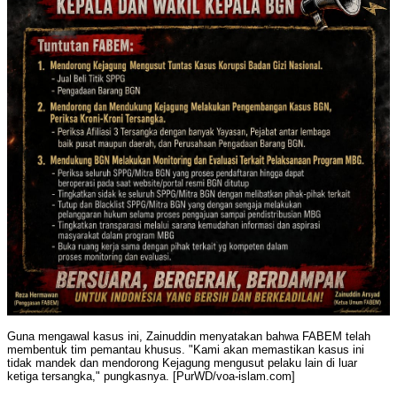
Guna mengawal kasus ini, Zainuddin menyatakan bahwa FABEM telah
membentuk tim pemantau khusus. "Kami akan memastikan kasus ini
tidak mandek dan mendorong Kejagung mengusut pelaku lain di luar
ketiga tersangka," pungkasnya. [PurWD/voa-islam.com]