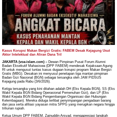
Kasus Korupsi Makan Bergizi Gratis: FABEM Desak Kejagung Usut
Aktor Intelektual dan Aliran Dana Tril
JAKARTA (voa-islam.com) –
Dewan Pimpinan Pusat Forum Alumni
Badan Eksekutif Mahasiswa (DPP FABEM) mendesak Kejaksaan Agung
RI untuk mengusut tuntas kasus dugaan korupsi program Makan Bergizi
Gratis (MBG). Desakan ini menyusul penetapan tiga mantan pimpinan
Badan Gizi Nasional (BGN) sebagai tersangka oleh JAM PIDSUS
Kejagung pada Rabu (3/6/2026).
Ketiga tersangka yang kini ditahan adalah DH (Eks Kepala BGN), SS (Eks
Wakil Kepala BGN Bidang Operasional Pemenuhan Gizi), dan LP (Eks
Wakil Kepala BGN Bidang Pengembangan Organisasi dan Hubungan
Kelembagaan). Mereka diduga terlibat penyimpangan pengadaan barang
dan jasa serta afiliasi yayasan mitra SPPG yang merugikan negara hingga
triliunan rupiah.
Ketua Umum DPP FABEM, Zainuddin Arsyad, mengapresiasi langkah