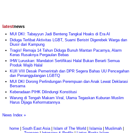
latest
news
MUI DKI: Tabayyun Jadi Benteng Tangkal Hoaks di Era AI
Diduga Terlibat Aktivitas LGBT, Suami Beristri Digerebek Warga dan
Diusir dari Kampung
Tragis! Remaja 14 Tahun Diduga Bunuh Mantan Pacarnya, Alarm
Keras Rusaknya Pergaulan Bebas
IHW Luruskan: Mandatori Sertifikasi Halal Bukan Berarti Semua
Produk Wajib Halal
KUII VIII Desak Pemerintah dan DPR Segera Bahas UU Pencegahan
dan Penanggulangan LGBTQ
MUI DKI Dorong Perlindungan Perempuan dan Anak Lewat Deklarasi
Bersama
Keberadaan PIHK Dilindungi Konstitusi
Warung di Tengah Makam Viral, Ulama Tegaskan Kuburan Muslim
Harus Dijaga Kehormatannya
News Index »
home
|
South East Asia
|
Islam of The World
|
Islamia
|
Muslimah
|
Teenage
|
Interview & Profile
|
Lintas Berita Islam