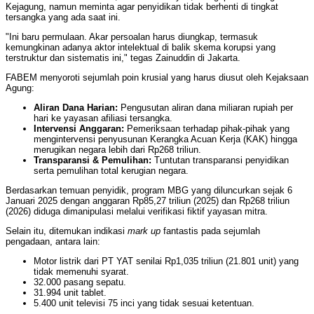
Kejagung, namun meminta agar penyidikan tidak berhenti di tingkat
tersangka yang ada saat ini.
"Ini baru permulaan. Akar persoalan harus diungkap, termasuk
kemungkinan adanya aktor intelektual di balik skema korupsi yang
terstruktur dan sistematis ini," tegas Zainuddin di Jakarta.
FABEM menyoroti sejumlah poin krusial yang harus diusut oleh Kejaksaan
Agung:
Aliran Dana Harian:
Pengusutan aliran dana miliaran rupiah per
hari ke yayasan afiliasi tersangka.
Intervensi Anggaran:
Pemeriksaan terhadap pihak-pihak yang
mengintervensi penyusunan Kerangka Acuan Kerja (KAK) hingga
merugikan negara lebih dari Rp268 triliun.
Transparansi & Pemulihan:
Tuntutan transparansi penyidikan
serta pemulihan total kerugian negara.
Berdasarkan temuan penyidik, program MBG yang diluncurkan sejak 6
Januari 2025 dengan anggaran Rp85,27 triliun (2025) dan Rp268 triliun
(2026) diduga dimanipulasi melalui verifikasi fiktif yayasan mitra.
Selain itu, ditemukan indikasi
mark up
fantastis pada sejumlah
pengadaan, antara lain:
Motor listrik dari PT YAT senilai Rp1,035 triliun (21.801 unit) yang
tidak memenuhi syarat.
32.000 pasang sepatu.
31.994 unit tablet.
5.400 unit televisi 75 inci yang tidak sesuai ketentuan.