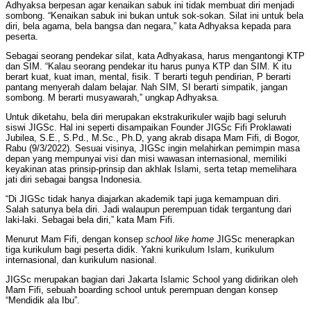
Adhyaksa berpesan agar kenaikan sabuk ini tidak membuat diri menjadi
sombong. “Kenaikan sabuk ini bukan untuk sok-sokan. Silat ini untuk bela
diri, bela agama, bela bangsa dan negara,” kata Adhyaksa kepada para
peserta.
Sebagai seorang pendekar silat, kata Adhyakasa, harus mengantongi KTP
dan SIM. “Kalau seorang pendekar itu harus punya KTP dan SIM. K itu
berart kuat, kuat iman, mental, fisik. T berarti teguh pendirian, P berarti
pantang menyerah dalam belajar. Nah SIM, SI berarti simpatik, jangan
sombong. M berarti musyawarah,” ungkap Adhyaksa.
Untuk diketahu, bela diri merupakan ekstrakurikuler wajib bagi seluruh
siswi JIGSc. Hal ini seperti disampaikan Founder JIGSc Fifi Proklawati
Jubilea, S.E., S.Pd., M.Sc., Ph.D, yang akrab disapa Mam Fifi, di Bogor,
Rabu (9/3/2022). Sesuai visinya, JIGSc ingin melahirkan pemimpin masa
depan yang mempunyai visi dan misi wawasan internasional, memiliki
keyakinan atas prinsip-prinsip dan akhlak Islami, serta tetap memelihara
jati diri sebagai bangsa Indonesia.
“Di JIGSc tidak hanya diajarkan akademik tapi juga kemampuan diri.
Salah satunya bela diri. Jadi walaupun perempuan tidak tergantung dari
laki-laki. Sebagai bela diri,” kata Mam Fifi.
Menurut Mam Fifi, dengan konsep
school like home
JIGSc menerapkan
tiga kurikulum bagi peserta didik. Yakni kurikulum Islam, kurikulum
internasional, dan kurikulum nasional.
JIGSc merupakan bagian dari Jakarta Islamic School yang didirikan oleh
Mam Fifi, sebuah boarding school untuk perempuan dengan konsep
“Mendidik ala Ibu”.