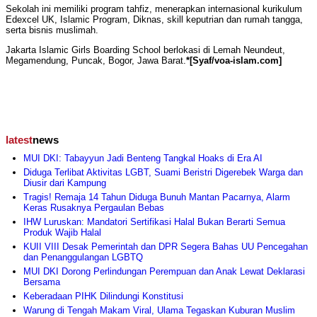
Sekolah ini memiliki program tahfiz, menerapkan internasional kurikulum
Edexcel UK, Islamic Program, Diknas, skill keputrian dan rumah tangga,
serta bisnis muslimah.
Jakarta Islamic Girls Boarding School berlokasi di Lemah Neundeut,
Megamendung, Puncak, Bogor, Jawa Barat.
*[Syaf/voa-islam.com]
latest
news
MUI DKI: Tabayyun Jadi Benteng Tangkal Hoaks di Era AI
Diduga Terlibat Aktivitas LGBT, Suami Beristri Digerebek Warga dan
Diusir dari Kampung
Tragis! Remaja 14 Tahun Diduga Bunuh Mantan Pacarnya, Alarm
Keras Rusaknya Pergaulan Bebas
IHW Luruskan: Mandatori Sertifikasi Halal Bukan Berarti Semua
Produk Wajib Halal
KUII VIII Desak Pemerintah dan DPR Segera Bahas UU Pencegahan
dan Penanggulangan LGBTQ
MUI DKI Dorong Perlindungan Perempuan dan Anak Lewat Deklarasi
Bersama
Keberadaan PIHK Dilindungi Konstitusi
Warung di Tengah Makam Viral, Ulama Tegaskan Kuburan Muslim