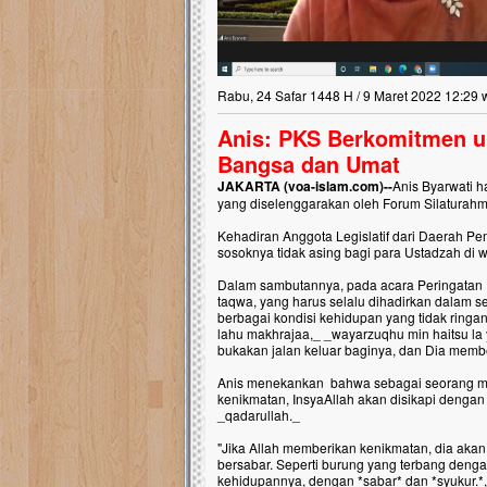
Rabu, 24 Safar 1448 H / 9 Maret 2022 12:29 
Anis: PKS Berkomitmen u
Bangsa dan Umat
JAKARTA (voa-islam.com)--
Anis Byarwati 
yang diselenggarakan oleh Forum Silaturah
Kehadiran Anggota Legislatif dari Daerah Pe
sosoknya tidak asing bagi para Ustadzah d
Dalam sambutannya, pada acara Peringatan Isr
taqwa, yang harus selalu dihadirkan dalam s
berbagai kondisi kehidupan yang tidak ringan
lahu makhrajaa,_ _wayarzuqhu min haitsu la 
bukakan jalan keluar baginya, dan Dia member
Anis menekankan bahwa sebagai seorang mukm
kenikmatan, InsyaAllah akan disikapi dengan b
_qadarullah._
"Jika Allah memberikan kenikmatan, dia akan 
bersabar. Seperti burung yang terbang denga
kehidupannya, dengan *sabar* dan *syukur.*,