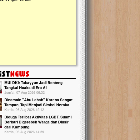
kanak Islam Terpadu (TKIT) An Najjah d
Gedung Majelis Taklim di Jonggol,...
MUI DKI: Tabayyun Jadi Benteng
Tangkal Hoaks di Era AI
Jum'at, 07 Aug 2026 06:32
Dinamain ''Abu Lahab'' Karena Sangat
Tampan, Tapi Menjadi Simbol Neraka
Kamis, 06 Aug 2026 15:42
Diduga Terlibat Aktivitas LGBT, Suami
Beristri Digerebek Warga dan Diusir
dari Kampung
Kamis, 06 Aug 2026 14:59