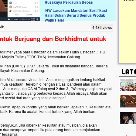
Rusaknya Pergaulan Bebas
IHW Luruskan: Mandatori Sertifikasi
Lima Tahun Mangkrak, Masjid di
Halal Bukan Berarti Semua Produk
Pelosok ini Mengenaskan. Ayo Bantu.!!
Wajib Halal
Nasib masjid di Kampung Cilumbu ini sungguh
wib
4.486 views
mengenaskan. Lima tahun mangkrak, kini nyaris
tak berbentuk masjid, dipenuhi rumput liar,
ntuk Berjuang dan Berkhidmat untuk
berlumut, dan menghitam terpapar panas dan
hujan....
hadir menyapa para ustadzah dalam Taklim Rutin Ustadzah (TRU)
mi Majelis Ta'lim (FORSITMA) kecamatan Cakung.
milihan (DAPIL) DKI 1 Jakarta Timur ini disambut hangat, karena
i wilayah Kecamatan Cakung.
o Mi'raj secara virtual ini, Anis mengingatkan tentang hakikat
emua keadaan, terlebih di tengah situasi pandemi atau dalam
. Anis mengutip QS At Talaq ayat 2 dan 3 , "Wamayyataqillaha yaj'al
yahtasib_, siapa yang bertaqwa kepada Allah niscaya Allah akan
i rezeki dari arah yang tidak disangka".
in, apapun kondisi yang Allah berikan, apakah itu kesulitan atau
aik. Karena itu adalah kondisi terbaik yang Allah berikan,
bersyukur. Jika diberikan kesulitan atau musibah, dia akan
n dua sayapnya, seperti itu pula orang beriman menjalankan
" tegasnya.