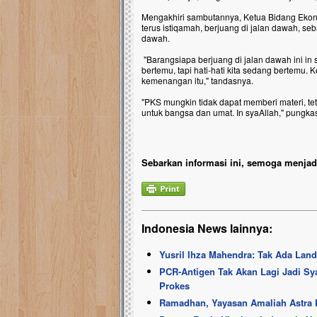
Mengakhiri sambutannya, Ketua Bidang Ekono
terus istiqamah, berjuang di jalan dawah, s
dawah.
"Barangsiapa berjuang di jalan dawah ini in 
bertemu, tapi hati-hati kita sedang bertemu
kemenangan itu," tandasnya.
"PKS mungkin tidak dapat memberi materi, te
untuk bangsa dan umat. In syaAllah," pungka
Sebarkan informasi ini, semoga menjadi
Indonesia News lainnya:
Yusril Ihza Mahendra: Tak Ada Lan
PCR-Antigen Tak Akan Lagi Jadi Syar
Prokes
Ramadhan, Yayasan Amaliah Astra 