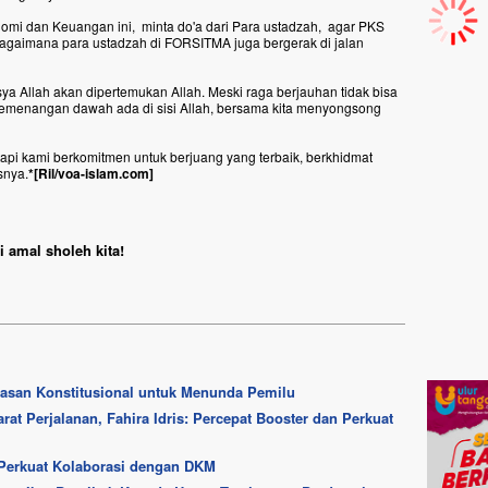
mi dan Keuangan ini, minta do'a dari Para ustadzah, agar PKS
ebagaimana para ustadzah di FORSITMA juga bergerak di jalan
sya Allah akan dipertemukan Allah. Meski raga berjauhan tidak bisa
. Kemenangan dawah ada di sisi Allah, bersama kita menyongsong
tapi kami berkomitmen untuk berjuang yang terbaik, berkhidmat
snya.
*[Ril/voa-islam.com]
 amal sholeh kita!
dasan Konstitusional untuk Menunda Pemilu
at Perjalanan, Fahira Idris: Percepat Booster dan Perkuat
Perkuat Kolaborasi dengan DKM