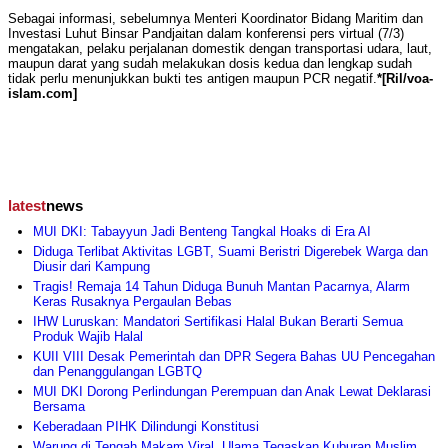
Sebagai informasi, sebelumnya Menteri Koordinator Bidang Maritim dan
Investasi Luhut Binsar Pandjaitan dalam konferensi pers virtual (7/3)
mengatakan, pelaku perjalanan domestik dengan transportasi udara, laut,
maupun darat yang sudah melakukan dosis kedua dan lengkap sudah
tidak perlu menunjukkan bukti tes antigen maupun PCR negatif.
*[Ril/voa-
islam.com]
latest
news
MUI DKI: Tabayyun Jadi Benteng Tangkal Hoaks di Era AI
Diduga Terlibat Aktivitas LGBT, Suami Beristri Digerebek Warga dan
Diusir dari Kampung
Tragis! Remaja 14 Tahun Diduga Bunuh Mantan Pacarnya, Alarm
Keras Rusaknya Pergaulan Bebas
IHW Luruskan: Mandatori Sertifikasi Halal Bukan Berarti Semua
Produk Wajib Halal
KUII VIII Desak Pemerintah dan DPR Segera Bahas UU Pencegahan
dan Penanggulangan LGBTQ
MUI DKI Dorong Perlindungan Perempuan dan Anak Lewat Deklarasi
Bersama
Keberadaan PIHK Dilindungi Konstitusi
Warung di Tengah Makam Viral, Ulama Tegaskan Kuburan Muslim