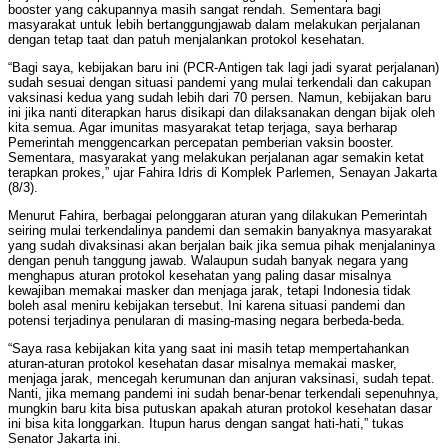
booster yang cakupannya masih sangat rendah. Sementara bagi
masyarakat untuk lebih bertanggungjawab dalam melakukan perjalanan
dengan tetap taat dan patuh menjalankan protokol kesehatan.
“Bagi saya, kebijakan baru ini (PCR-Antigen tak lagi jadi syarat perjalanan)
sudah sesuai dengan situasi pandemi yang mulai terkendali dan cakupan
vaksinasi kedua yang sudah lebih dari 70 persen. Namun, kebijakan baru
ini jika nanti diterapkan harus disikapi dan dilaksanakan dengan bijak oleh
kita semua. Agar imunitas masyarakat tetap terjaga, saya berharap
Pemerintah menggencarkan percepatan pemberian vaksin booster.
Sementara, masyarakat yang melakukan perjalanan agar semakin ketat
terapkan prokes,” ujar Fahira Idris di Komplek Parlemen, Senayan Jakarta
(8/3).
Menurut Fahira, berbagai pelonggaran aturan yang dilakukan Pemerintah
seiring mulai terkendalinya pandemi dan semakin banyaknya masyarakat
yang sudah divaksinasi akan berjalan baik jika semua pihak menjalaninya
dengan penuh tanggung jawab. Walaupun sudah banyak negara yang
menghapus aturan protokol kesehatan yang paling dasar misalnya
kewajiban memakai masker dan menjaga jarak, tetapi Indonesia tidak
boleh asal meniru kebijakan tersebut. Ini karena situasi pandemi dan
potensi terjadinya penularan di masing-masing negara berbeda-beda.
“Saya rasa kebijakan kita yang saat ini masih tetap mempertahankan
aturan-aturan protokol kesehatan dasar misalnya memakai masker,
menjaga jarak, mencegah kerumunan dan anjuran vaksinasi, sudah tepat.
Nanti, jika memang pandemi ini sudah benar-benar terkendali sepenuhnya,
mungkin baru kita bisa putuskan apakah aturan protokol kesehatan dasar
ini bisa kita longgarkan. Itupun harus dengan sangat hati-hati,” tukas
Senator Jakarta ini.