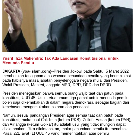
Yusril Ihza Mahendra: Tak Ada Landasan Konstitusional untuk
Menunda Pemilu
JAKARTA (voa-islam.com)--
Presiden Jokowi pada Sabtu, 5 Maret 2022
memberikan tanggapan atas wacana penundaan pemilu yang berimplikasi
pada habisnya masa jabatan penyelenggara negara mulai dari Presiden,
Wakil Presiden, Menteri, anggota MPR, DPR, DPD dan DPRD.
Presiden menegaskan bahwa semua orang wajib taat dan patuh pada
konstitusi, UUD 45. Usul ketua umum tiga parpol untuk menunda pemilu,
boleh saja dikemukakan di dalam negara demokrasi, sebagai bagian dari
kebebasan mengemukakan pikoran dan pendapat.
Namun, sesuai pandangan Presiden agar semua taat dan patuh pada
konstitusi, maka usul Cak Imin (ketum PKB), Zulkifli Hasan (ketum PAN),
dan Airlangga (ketum Golkar) itu adalah usul yang tidak mungkin dapat
dilaksanakan. Jika dilaksanakan, maka penundaan pemilu itu menabrak
Pasal 22E ayat (1) UUD 45 yang memerintahkan agar pemilu