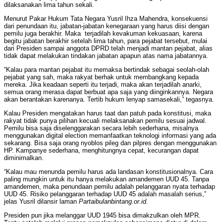
dilaksanakan lima tahun sekali.
Menurut Pakar Hukum Tata Negara Yusril Ihza Mahendra, konsekuensi
dari penundaan itu, jabatan-jabatan kenegaraan yang harus diisi dengan
pemilu juga berakhir. Maka
terjadilah kevakuman kekuasaan, karena
begitu jabatan berakhir setelah lima tahun, para pejabat tersebut, mulai
dari Presiden sampai anggota DPRD telah menjadi mantan pejabat, alias
tidak dapat melakukan tindakan jabatan apapun atas nama jabatannya.
“Kalau para mantan pejabat itu memaksa bertindak sebagai seolah-olah
pejabat yang sah, maka rakyat berhak untuk membangkang kepada
mereka. Jika keadaan seperti itu terjadi, maka akan terjadilah anarki,
semua orang merasa dapat berbuat apa saja yang diinginkannya. Negara
akan berantakan karenanya. Tertib hukum lenyap samasekali,” tegasnya.
Kalau Presiden mengatakan harus taat dan patuh pada konstitusi, maka
rakyat tidak punya pilihan kecuali melaksanakan pemilu sesuai jadwal.
Pemilu bisa saja diselenggarakan secara lebih sederhana, misalnya
menggunakan digital election memanfaatkan teknologi informasi yang ada
sekarang. Bisa saja orang nyoblos pileg dan pilpres dengan menggunakan
HP. Kampanye sederhana, menghitungnya cepat, kecurangan dapat
diminimalkan.
“Kalau mau menunda pemilu harus ada landasan konstitusionalnya. Cara
paling mungkin untuk itu hanya melakukan amandemen UUD 45. Tanpa
amandemen, maka penundaan pemilu adalah pelanggaran nyata terhadap
UUD 45. Risiko pelanggaran terhadap UUD 45 adalah masalah serius,”
jelas Yusril dilansir laman
Partaibulanbintang.or.id.
Presiden pun jika melanggar UUD 1945 bisa dimakzulkan oleh MPR.