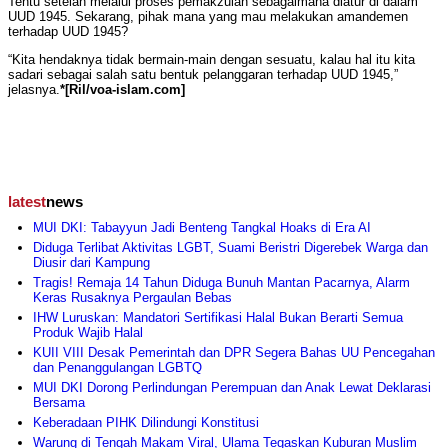
Tentu setelah melalui proses pemakzulan sebagaimana diatur di dalam
UUD 1945. Sekarang, pihak mana yang mau melakukan amandemen
terhadap UUD 1945?
“Kita hendaknya tidak bermain-main dengan sesuatu, kalau hal itu kita
sadari sebagai salah satu bentuk pelanggaran terhadap UUD 1945,”
jelasnya.
*[Ril/voa-islam.com]
latest
news
MUI DKI: Tabayyun Jadi Benteng Tangkal Hoaks di Era AI
Diduga Terlibat Aktivitas LGBT, Suami Beristri Digerebek Warga dan
Diusir dari Kampung
Tragis! Remaja 14 Tahun Diduga Bunuh Mantan Pacarnya, Alarm
Keras Rusaknya Pergaulan Bebas
IHW Luruskan: Mandatori Sertifikasi Halal Bukan Berarti Semua
Produk Wajib Halal
KUII VIII Desak Pemerintah dan DPR Segera Bahas UU Pencegahan
dan Penanggulangan LGBTQ
MUI DKI Dorong Perlindungan Perempuan dan Anak Lewat Deklarasi
Bersama
Keberadaan PIHK Dilindungi Konstitusi
Warung di Tengah Makam Viral, Ulama Tegaskan Kuburan Muslim