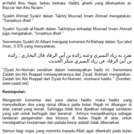
al-Hafid Ibnu Hajar, beliau berkata: Hadits gharib yang dikeluarkan al-
Bazzar dan Abu Nu'aim."
Syaikh Ahmad Syakir dalam Takhrij Musnad Imam Ahmad mengatakan,
"Sanadnya dhaif.”
Syaikh Syu'aib al-Nauth dalam Takhrijnya terhadap Musnad Imam Ahmad
juga mengatakan, “Isnadnya dhaif."
Sementara Syaikh Al-Albani mengutip komentar Al-Baihaqi dalam
Syu’abul
Iman
, 3:375 yang menyatakan,
تفرد به زياد النميري وعنه زائدة بن أبي الرقاد قال البخاري : زائدة
بن أبي الرقاد عن زياد النميري منكر الحديث
"Ziyad An-Numairi sendirian dalam meriwayatkan hadis ini. Sementara
Zaidah bin Abi Ruqqad meriwayatkannya dari Ziyad. Bukhari mengatakan:
Zaidah bin Abi Ruqqad dari Ziyad An-Numairi, munkarul hadits." (Sumber:
www.saaid.net)
Kesimpulan:
Mengambil komentar dari para ulama hadits maka hadits yang
menyebutkan doa yang ramai dibaca pada bulan Rajab ini dibangun di
atas sanad yang lemah. Sehingga tidak bisa dijadikan sebagai sandaran
yang sah untuk berhujjah dan beramal. Artinya menjadikannya sebagai
landasan pengamalan doa khusus di bulan Rajab di atas untuk
mendapatkan keutamaan dan pahala besar adalah tidak dibenarkan.
Namun bagi siapa yang meminta kepada Allah agar diberkahi pada bulan