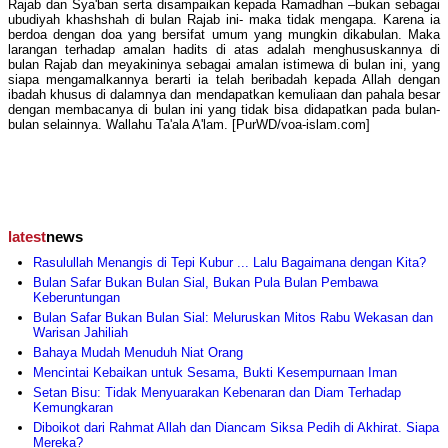
Rajab dan Sya'ban serta disampaikan kepada Ramadhan –bukan sebagai
ubudiyah khashshah di bulan Rajab ini- maka tidak mengapa. Karena ia
berdoa dengan doa yang bersifat umum yang mungkin dikabulan. Maka
larangan terhadap amalan hadits di atas adalah menghususkannya di
bulan Rajab dan meyakininya sebagai amalan istimewa di bulan ini, yang
siapa mengamalkannya berarti ia telah beribadah kepada Allah dengan
ibadah khusus di dalamnya dan mendapatkan kemuliaan dan pahala besar
dengan membacanya di bulan ini yang tidak bisa didapatkan pada bulan-
bulan selainnya. Wallahu Ta'ala A'lam. [PurWD/voa-islam.com]
latest
news
Rasulullah Menangis di Tepi Kubur ... Lalu Bagaimana dengan Kita?
Bulan Safar Bukan Bulan Sial, Bukan Pula Bulan Pembawa
Keberuntungan
Bulan Safar Bukan Bulan Sial: Meluruskan Mitos Rabu Wekasan dan
Warisan Jahiliah
Bahaya Mudah Menuduh Niat Orang
Mencintai Kebaikan untuk Sesama, Bukti Kesempurnaan Iman
Setan Bisu: Tidak Menyuarakan Kebenaran dan Diam Terhadap
Kemungkaran
Diboikot dari Rahmat Allah dan Diancam Siksa Pedih di Akhirat. Siapa
Mereka?