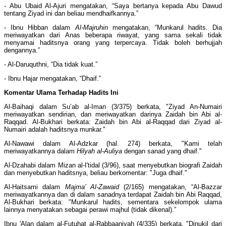
- Abu Ubaid Al-Ajuri mengatakan, “Saya bertanya kepada Abu Dawud
tentang Ziyad ini dan beliau mendhaifkannya.”
- Ibnu Hibban dalam
Al-Majruhin
mengatakan, “Munkarul hadits. Dia
meriwayatkan dari Anas beberapa riwayat, yang sama sekali tidak
menyamai haditsnya orang yang terpercaya. Tidak boleh berhujjah
dengannya.”
- Al-Daruquthni, “Dia tidak kuat.”
- Ibnu Hajar mengatakan, “Dhaif.”
Komentar Ulama Terhadap Hadits Ini
Al-Baihaqi dalam Su’ab al-Iman (3/375) berkata, "Ziyad An-Numairi
meriwayatkan sendirian, dan meriwayatkan darinya Zaidah bin Abi al-
Raqqad. Al-Bukhari berkata: Zaidah bin Abi al-Raqqad dari Ziyad al-
Numairi adalah haditsnya munkar."
Al-Nawawi dalam Al-Adzkar (hal. 274) berkata, "Kami telah
meriwayatkannya dalam
Hilyah al-Auliya
dengan sanad yang dhaif."
Al-Dzahabi dalam Mizan al-I'tidal (3/96), saat menyebutkan biografi Zaidah
dan menyebutkan haditsnya, beliau berkomentar: "Juga dhaif."
Al-Haitsami dalam
Majma’ Al-Zawaid
(2/165) mengatakan, “Al-Bazzar
meriwayatkannya dan di dalam sanadnya terdapat Zaidah bin Abi Raqqad,
Al-Bukhari berkata: "Munkarul hadits, sementara sekelompok ulama
lainnya menyatakan sebagai perawi majhul (tidak dikenal).”
Ibnu 'Alan dalam al-Futuhat al-Rabbaaniyah (4/335) berkata, "Dinukil dari