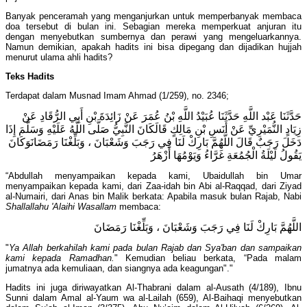
Banyak penceramah yang menganjurkan untuk memperbanyak membaca
doa tersebut di bulan ini. Sebagian mereka memperkuat anjuran itu
dengan menyebutkan sumbernya dan perawi yang mengeluarkannya.
Namun demikian, apakah hadits ini bisa dipegang dan dijadikan hujjah
menurut ulama ahli hadits?
Teks Hadits
Terdapat dalam Musnad Imam Ahmad (1/259), no. 2346;
حَدَّثَنَا عَبْد اللَّهِ حَدَّثَنَا عُبَيْدُ اللَّهِ بْنُ عُمَرَ عَنْ زَائِدَةَ بْنِ أَبِي الرُّقَادِ عَنْ
زِيَادٍ النُّمَيْرِيِّ عَنْ أَنَسِ بْنِ مَالِكٍ قَالَكَانَ النَّبِيُّ صَلَّى اللَّهُ عَلَيْهِ وَسَلَّمَ إِذَا
دَخَلَ رَجَبٌ قَالَ اللَّهُمَّ بَارِكْ لَنَا فِي رَجَبَ وَشَعْبَانَ ، وَبَلِّغْنَا رَمَضَانَوَكَانَ
يَقُولُ لَيْلَةُ الْجُمُعَةِ غَرَّاءُ وَيَوْمُهَا أَزْهَرُ
“Abdullah menyampaikan kepada kami, Ubaidullah bin Umar
menyampaikan kepada kami, dari Zaa-idah bin Abi al-Raqqad, dari Ziyad
al-Numairi, dari Anas bin Malik berkata: Apabila masuk bulan Rajab, Nabi
Shallallahu 'Alaihi Wasallam
membaca:
اللَّهُمَّ بَارِكْ لَنَا فِي رَجَبَ وَشَعْبَانَ ، وَبَلِّغْنَا رَمَضَانَ
"
Ya Allah berkahilah kami pada bulan Rajab dan Sya'ban dan sampaikan
kami kepada Ramadhan.
" Kemudian beliau berkata, “Pada malam
jumatnya ada kemuliaan, dan siangnya ada keagungan"."
Hadits ini juga diriwayatkan Al-Thabrani dalam al-Ausath (4/189), Ibnu
Sunni dalam Amal al-Yaum wa al-Lailah (659), Al-Baihaqi menyebutkan