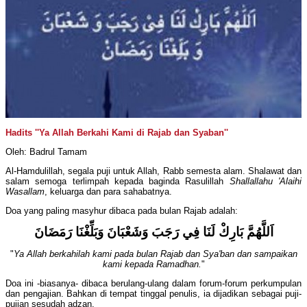
Hadits ''Ya Allah Berkahi Kami di Rajab dan Syaban''
Oleh: Badrul Tamam
Al-Hamdulillah, segala puji untuk Allah, Rabb semesta alam. Shalawat dan
salam semoga terlimpah kepada baginda Rasulillah
Shallallahu 'Alaihi
Wasallam
, keluarga dan para sahabatnya.
Doa yang paling masyhur dibaca pada bulan Rajab adalah:
اَللَّهُمَّ بَارِكْ لَنَا فِي رَجَبَ وَشَعْبَانَ وَبَلِّغْنَا رَمَضَانَ
"
Ya Allah berkahilah kami pada bulan Rajab dan Sya'ban dan sampaikan
kami kepada Ramadhan.
"
Doa ini -biasanya- dibaca berulang-ulang dalam forum-forum perkumpulan
dan pengajian. Bahkan di tempat tinggal penulis, ia dijadikan sebagai puji-
pujian sesudah adzan.