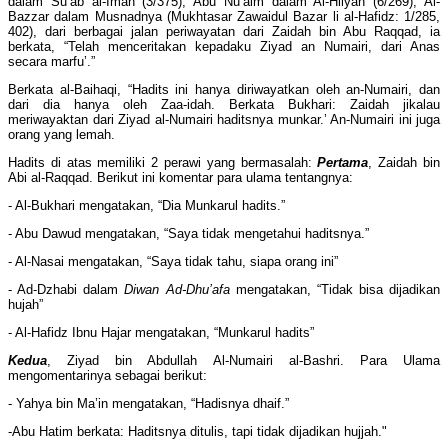
dalam Su’ab al-Iman (3/375), Abu Nu’aim dalam Al-Hilyah (6/269), Al-
Bazzar dalam Musnadnya (Mukhtasar Zawaidul Bazar li al-Hafidz: 1/285,
402), dari berbagai jalan periwayatan dari Zaidah bin Abu Raqqad, ia
berkata, “Telah menceritakan kepadaku Ziyad an Numairi, dari Anas
secara marfu’.”
Berkata al-Baihaqi, “Hadits ini hanya diriwayatkan oleh an-Numairi, dan
dari dia hanya oleh Zaa-idah. Berkata Bukhari: Zaidah jikalau
meriwayaktan dari Ziyad al-Numairi haditsnya munkar.’ An-Numairi ini juga
orang yang lemah.
Hadits di atas memiliki 2 perawi yang bermasalah:
Pertama
, Zaidah bin
Abi al-Raqqad. Berikut ini komentar para ulama tentangnya:
- Al-Bukhari mengatakan, “Dia Munkarul hadits.”
- Abu Dawud mengatakan, “Saya tidak mengetahui haditsnya.”
- Al-Nasai mengatakan, “Saya tidak tahu, siapa orang ini”
- Ad-Dzhabi dalam
Diwan Ad-Dhu’afa
mengatakan, “Tidak bisa dijadikan
hujah”
- Al-Hafidz Ibnu Hajar mengatakan, “Munkarul hadits”
Kedua
, Ziyad bin Abdullah Al-Numairi al-Bashri. Para Ulama
mengomentarinya sebagai berikut:
- Yahya bin Ma’in mengatakan, “Hadisnya dhaif.”
-Abu Hatim berkata: Haditsnya ditulis, tapi tidak dijadikan hujjah."