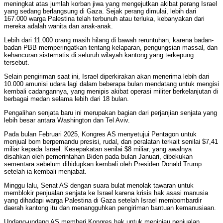
meningkat atas jumlah korban jiwa yang mengejutkan akibat perang Israel
yang sedang berlangsung di Gaza. Sejak perang dimulai, lebih dari
167.000 warga Palestina telah terbunuh atau terluka, kebanyakan dari
mereka adalah wanita dan anak-anak.
Lebih dari 11.000 orang masih hilang di bawah reruntuhan, karena badan-
badan PBB memperingatkan tentang kelaparan, pengungsian massal, dan
kehancuran sistematis di seluruh wilayah kantong yang terkepung
tersebut.
Selain pengiriman saat ini, Israel diperkirakan akan menerima lebih dari
10.000 amunisi udara lagi dalam beberapa bulan mendatang untuk mengisi
kembali cadangannya, yang menipis akibat operasi militer berkelanjutan di
berbagai medan selama lebih dari 18 bulan.
Pengalihan senjata baru ini merupakan bagian dari perjanjian senjata yang
lebih besar antara Washington dan Tel Aviv.
Pada bulan Februari 2025, Kongres AS menyetujui Pentagon untuk
menjual bom berpemandu presisi, rudal, dan peralatan terkait senilai $7,41
miliar kepada Israel. Kesepakatan senilai $8 miliar, yang awalnya
disahkan oleh pemerintahan Biden pada bulan Januari, dibekukan
sementara sebelum dihidupkan kembali oleh Presiden Donald Trump
setelah ia kembali menjabat.
Minggu lalu, Senat AS dengan suara bulat menolak tawaran untuk
memblokir penjualan senjata ke Israel karena krisis hak asasi manusia
yang dihadapi warga Palestina di Gaza setelah Israel membombardir
daerah kantong itu dan menangguhkan pengiriman bantuan kemanusiaan.
Undang-undang AS memberi Kongres hak untuk meninjau penjualan