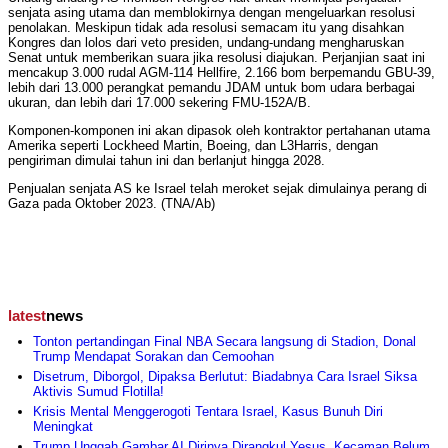
senjata asing utama dan memblokirnya dengan mengeluarkan resolusi
penolakan. Meskipun tidak ada resolusi semacam itu yang disahkan
Kongres dan lolos dari veto presiden, undang-undang mengharuskan
Senat untuk memberikan suara jika resolusi diajukan. Perjanjian saat ini
mencakup 3.000 rudal AGM-114 Hellfire, 2.166 bom berpemandu GBU-39,
lebih dari 13.000 perangkat pemandu JDAM untuk bom udara berbagai
ukuran, dan lebih dari 17.000 sekering FMU-152A/B.
Komponen-komponen ini akan dipasok oleh kontraktor pertahanan utama
Amerika seperti Lockheed Martin, Boeing, dan L3Harris, dengan
pengiriman dimulai tahun ini dan berlanjut hingga 2028.
Penjualan senjata AS ke Israel telah meroket sejak dimulainya perang di
Gaza pada Oktober 2023. (TNA/Ab)
latest
news
Tonton pertandingan Final NBA Secara langsung di Stadion, Donal
Trump Mendapat Sorakan dan Cemoohan
Disetrum, Diborgol, Dipaksa Berlutut: Biadabnya Cara Israel Siksa
Aktivis Sumud Flotilla!
Krisis Mental Menggerogoti Tentara Israel, Kasus Bunuh Diri
Meningkat
Trump Unggah Gambar AI Dirinya Dirangkul Yesus, Kecaman Belum