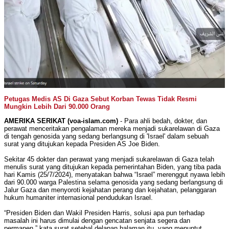
Petugas Medis AS Di Gaza Sebut Korban Tewas Tidak Resmi
Mungkin Lebih Dari 90.000 Orang
AMERIKA SERIKAT (voa-islam.com)
-
Para ahli bedah, dokter, dan
perawat menceritakan pengalaman mereka menjadi sukarelawan di Gaza
di tengah genosida yang sedang berlangsung di 'Israel' dalam sebuah
surat yang ditujukan kepada Presiden AS Joe Biden.
Sekitar 45 dokter dan perawat yang menjadi sukarelawan di Gaza telah
menulis surat yang ditujukan kepada pemerintahan Biden, yang tiba pada
hari Kamis (25/7/2024), menyatakan bahwa “Israel” merenggut nyawa lebih
dari 90.000 warga Palestina selama genosida yang sedang berlangsung di
Jalur Gaza dan menyoroti kejahatan perang dan kejahatan, pelanggaran
hukum humaniter internasional
pendudukan
Israel.
“Presiden Biden dan Wakil Presiden Harris, solusi apa pun terhadap
masalah ini harus dimulai dengan gencatan senjata segera dan
permanen,” kata surat setebal delapan halaman itu, yang menuntut