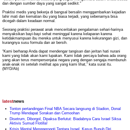
dan dengan sumber daya yang sangat sedikit."
Praktisi medis yang bekerja di bangsal bersalin menggambarkan kejadian
lahir mati dan kematian ibu yang biasa terjadi, yang sebenarnya bisa
dicegah dalam keadaan normal.
Seorang praktisi perawat anak menceritakan pengalaman sehari-harinya
menyaksikan bayi-bayi sehat meninggal karena kelaparan karena
ketidakmampuan ibu mereka untuk menyusui karena kekurangan gizi, dan
kurangnya susu formula dan air bersih.
“Kami berharap Anda dapat mendengar tangisan dan jeritan hati nurani
kami yang tidak akan kami lupakan. Kami tidak percaya bahwa ada orang
yang akan terus mempersenjatai negara yang dengan sengaja membunuh
anak-anak ini setelah melihat apa yang kami lihat,” kata surat itu.
(MYD/Ab)
latest
news
Tonton pertandingan Final NBA Secara langsung di Stadion, Donal
Trump Mendapat Sorakan dan Cemoohan
Disetrum, Diborgol, Dipaksa Berlutut: Biadabnya Cara Israel Siksa
Aktivis Sumud Flotilla!
Krisis Mental Menggerogoti Tentara Israel, Kasus Bunuh Diri