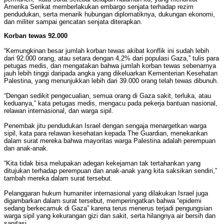
Amerika Serikat memberlakukan embargo senjata terhadap rezim
pendudukan, serta menarik hubungan diplomatiknya, dukungan ekonomi,
dan militer sampai gencatan senjata diterapkan.
Korban tewas 92.000
“Kemungkinan besar jumlah korban tewas akibat konflik ini sudah lebih
dari 92.000 orang, atau setara dengan 4,2% dari populasi Gaza,” tulis para
petugas medis, dan mengatakan bahwa jumlah korban tewas sebenarnya
jauh lebih tinggi daripada angka yang dikeluarkan Kementerian Kesehatan
Palestina, yang menunjukkan lebih dari 39.000 orang telah tewas dibunuh.
“Dengan sedikit pengecualian, semua orang di Gaza sakit, terluka, atau
keduanya,” kata petugas medis, mengacu pada pekerja bantuan nasional,
relawan internasional, dan warga sipil.
Penembak jitu pendudukan Israel dengan sengaja menargetkan warga
sipil, kata para relawan kesehatan kepada The Guardian, menekankan
dalam surat mereka bahwa mayoritas warga Palestina adalah perempuan
dan anak-anak.
“Kita tidak bisa melupakan adegan kekejaman tak tertahankan yang
ditujukan terhadap perempuan dan anak-anak yang kita saksikan sendiri,”
tambah mereka dalam surat tersebut.
Pelanggaran hukum humaniter internasional yang dilakukan Israel juga
digambarkan dalam surat tersebut, memperingatkan bahwa “epidemi
sedang berkecamuk di Gaza” karena terus menerus terjadi pengungsian
warga sipil yang kekurangan gizi dan sakit, serta hilangnya air bersih dan
sanitasi.