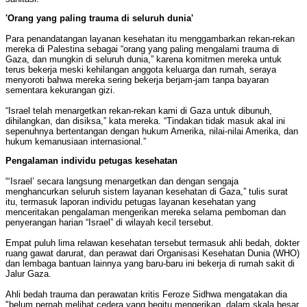
'Orang yang paling trauma di seluruh dunia'
Para penandatangan layanan kesehatan itu menggambarkan rekan-rekan
mereka di Palestina sebagai “orang yang paling mengalami trauma di
Gaza, dan mungkin di seluruh dunia,” karena komitmen mereka untuk
terus bekerja meski kehilangan anggota keluarga dan rumah, seraya
menyoroti bahwa mereka sering bekerja berjam-jam tanpa bayaran
sementara kekurangan gizi.
“Israel telah menargetkan rekan-rekan kami di Gaza untuk dibunuh,
dihilangkan, dan disiksa,” kata mereka. “Tindakan tidak masuk akal ini
sepenuhnya bertentangan dengan hukum Amerika, nilai-nilai Amerika, dan
hukum kemanusiaan internasional.”
Pengalaman individu petugas kesehatan
“‘Israel’ secara langsung menargetkan dan dengan sengaja
menghancurkan seluruh sistem layanan kesehatan di Gaza,” tulis surat
itu, termasuk laporan individu petugas layanan kesehatan yang
menceritakan pengalaman mengerikan mereka selama pemboman dan
penyerangan harian “Israel” di wilayah kecil tersebut.
Empat puluh lima relawan kesehatan tersebut termasuk ahli bedah, dokter
ruang gawat darurat, dan perawat dari Organisasi Kesehatan Dunia (WHO)
dan lembaga bantuan lainnya yang baru-baru ini bekerja di rumah sakit di
Jalur Gaza.
Ahli bedah trauma dan perawatan kritis Feroze Sidhwa mengatakan dia
"belum pernah melihat cedera yang begitu mengerikan, dalam skala besar,