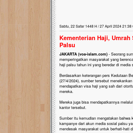
Sabtu, 22 Safar 1448 H / 27 April 2024 21:38
Kementerian Haji, Umrah 
Palsu
JAKARTA (voa-islam.com)
- Seorang sum
memperingatkan masyarakat yang berenca
haji palsu tahun ini yang beredar di media 
Berdasarkan keterangan pers Kedutaan Be
(27/4/2024), sumber tersebut menekankan 
mendapatkan visa haji yang sah dari otorit
mereka.
Mereka juga bisa mendapatkannya melalui 
kantor tersebut.
Sumber itu kemudian mengatakan bahwa k
kampanye dari akun media sosial palsu yan
mendesak masyarakat untuk berhati-hati d