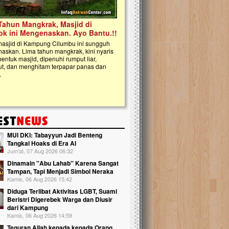
kanak Islam Terpadu (TKIT) An Najjah 
Gedung Majelis Taklim di Jonggol,...
MUI DKI: Tabayyun Jadi Benteng
Tangkal Hoaks di Era AI
Jum'at, 07 Aug 2026 06:32
Dinamain ''Abu Lahab'' Karena Sangat
Tampan, Tapi Menjadi Simbol Neraka
Kamis, 06 Aug 2026 15:42
Diduga Terlibat Aktivitas LGBT, Suami
Beristri Digerebek Warga dan Diusir
dari Kampung
Kamis, 06 Aug 2026 14:59
Teguran Allah kepada kepada Orang