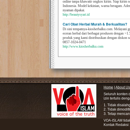
online tanpa khawatir ongkos kirim. Siap kirim s
Indonesia. Model kekinian, warna beragam. Ad
nyaman dipakai.
http://beautysyari.id
Cari Obat Herbal Murah & Berkualitas?
Di sini tempatnya-kiosherbalku.com. Melayani g
eceran herbal dari berbagai produsen dengan >1.
produk yang kami distribusikan dengan diskon 
0857-1024-0471
http://www.kiosherbalku.com
Home
|
About Us
Seluruh konten 
izin tertulis den
1. Tidak disala
2. Tidak dimodif
3. Tetap mencan
VOA-ISLAM tidak 
Kontak Redaksi