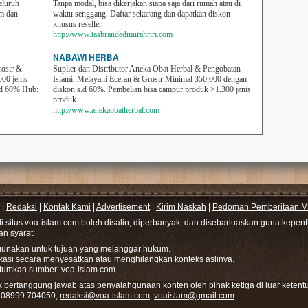
eluruh
Tanpa modal, bisa dikerjakan siapa saja dari rumah atau di
em dan
waktu senggang. Daftar sekarang dan dapatkan diskon
khusus reseller
http://www.tasbrandedmurahriri.com
NABAWI HERBA
rosir &
Suplier dan Distributor Aneka Obat Herbal & Pengobatan
500 jenis
Islami. Melayani Eceran & Grosir Minimal 350,000 dengan
sd 60% Hub:
diskon s.d 60%. Pembelian bisa campur produk >1.300 jenis
produk.
http://www.anekaobatherbal.com
|
Redaksi
|
Kontak Kami
|
Advertisement
|
Kirim Naskah
|
Pedoman Pemberitaan Me
di situs voa-islam.com boleh disalin, diperbanyak, dan disebarluaskan guna kepe
gan syarat:
hgunakan untuk tujuan yang melanggar hukum.
ikasi secara menyesatkan atau menghilangkan konteks aslinya.
tumkan sumber: voa-islam.com.
bertanggung jawab atas penyalahgunaan konten oleh pihak ketiga di luar ketentu
: 08999.704050;
redaksi@voa-islam.com
,
voaislam@gmail.com
.