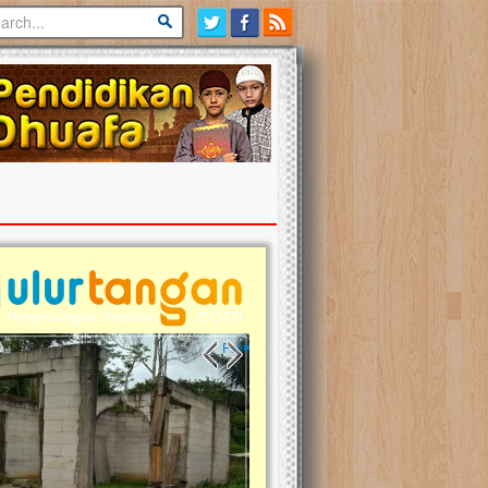
Previous slide
Next slide
tina Masih Berduka, Ayo Ulurkan
Open Donasi Wakaf Pembangu
an Bantu Mereka
Rumah Qur'an & TK Islam Terp
t, Ulurtangan mari kirimkan dukungan
Najjah di Jonggol
kmu untuk warga Palestina di Gaza demi
atkan mereka menghadapi situasi
Saat ini, Ulurtangan bersama Yayasan
am ini. Mari dukung mereka dengan
Najjahtul Islam Jonggol sedang merinti
asi dengan cara:...
pembangunan Rumah Qur’an dan Tam