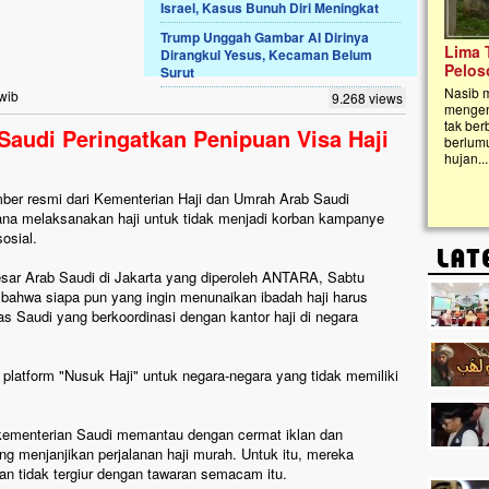
Israel, Kasus Bunuh Diri Meningkat
Trump Unggah Gambar AI Dirinya
Lima Tahun Mangkrak, Masjid di
Dirangkul Yesus, Kecaman Belum
Pelosok ini Mengenaskan. Ayo Bantu.!!
Surut
Nasib masjid di Kampung Cilumbu ini sungguh
 wib
9.268 views
mengenaskan. Lima tahun mangkrak, kini nyaris
tak berbentuk masjid, dipenuhi rumput liar,
Saudi Peringatkan Penipuan Visa Haji
berlumut, dan menghitam terpapar panas dan
hujan....
ber resmi dari Kementerian Haji dan Umrah Arab Saudi
na melaksanakan haji untuk tidak menjadi korban kampanye
sosial.
sar Arab Saudi di Jakarta yang diperoleh ANTARA, Sabtu
bahwa siapa pun yang ingin menunaikan ibadah haji harus
as Saudi yang berkoordinasi dengan kantor haji di negara
platform "Nusuk Haji" untuk negara-negara yang tidak memiliki
ementerian Saudi memantau dengan cermat iklan dan
g menjanjikan perjalanan haji murah. Untuk itu, mereka
an tidak tergiur dengan tawaran semacam itu.