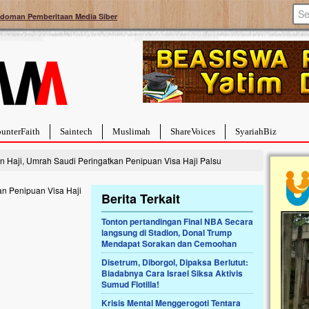
doman Pemberitaan Media Siber
unterFaith
Saintech
Muslimah
ShareVoices
SyariahBiz
 Haji, Umrah Saudi Peringatkan Penipuan Visa Haji Palsu
Berita Terkait
Tonton pertandingan Final NBA Secara
langsung di Stadion, Donal Trump
ta Hebat Sembuh Dari
Pales
Mendapat Sorakan dan Cemoohan
arah
Tang
Disetrum, Diborgol, Dipaksa Berlutut:
 dipenuhi dengan
Sahaba
Biadabnya Cara Israel Siksa Aktivis
berat. Meskipun baru
terbai
Sumud Flotilla!
bayi yang imut ini harus
mengu
ng dahsyat, yaitu tumor
mencek
Krisis Mental Menggerogoti Tentara
an...
berdon