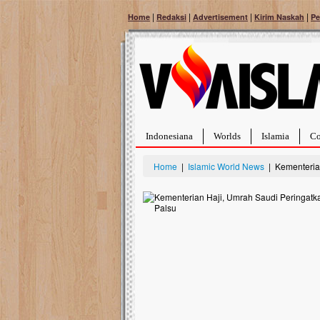
|
|
|
|
Home
Redaksi
Advertisement
Kirim Naskah
Pe
Indonesiana
Worlds
Islamia
Co
Home
|
Islamic World News
| Kementerian
Bantu Naura, Bali
Tumor Pembuluh D
Hidup Naura Salsabila
rintangan yang sangat 
berusia sepuluh bulan, 
menghadapi penyakit ya
pembuluh darah berukur