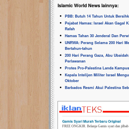
Islamic World News lainnya:
PBB: Butuh 14 Tahun Untuk Bersih
Pejabat Hamas: Israel Akan Gagal
Rafah
Hamas Tahan 30 Jenderal Dan Perwir
UNRWA: Perang Selama 200 Hari M
Bertahun-tahun
200 Hari Perang Gaza, Abu Ubaidah
Perlawanan
Protes Pro-Palestina Landa Kamp
Kepala Intelijen Militer Israel Me
Oktober
Barbados Resmi Akui Palestina Seb
Gamis Syari Murah Terbaru Original
FREE ONGKIR. Belanja Gamis syari dan jilbab t