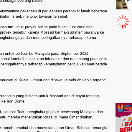
ya sebagai seorang hacker.
nawarinya pekerjaan di perusahaan perangkat lunak beberapa
libatan Israel, menolak tawaran tersebut.
an tim untuk proyek online pada bulan Juni 2022 dan
uk proyek tersebut karena Mossad bermaksud membawanya ke
 menghubunginya dan memperingatkannya terhadap skema
an untuk berlibur ke Malaysia pada September 2022.
stanbul kembali melakukan intervensi dan memasang perangkat
mperingatkannya terhadap kemungkinan penculikan saat berada
kemudian di Kuala Lumpur dan dibawa ke sebuah kabin terpencil
.
 tersangka yang bekerja untuk Mossad dan ditanyai tentang
 ke Iron Dome.
t, pejabat Turki menghubungi pihak berwenang Malaysia dan
antu mereka menentukan lokasi di mana Omar ditahan.
 rumah tersebut dan menyelamatkan Omar. Sebelas tersangka