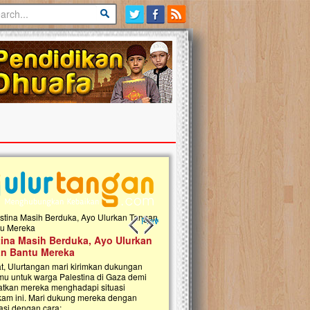
Previous slide
Next slide
tina Masih Berduka, Ayo Ulurkan
Open Donasi Wakaf Pembangu
n Bantu Mereka
Rumah Qur'an & TK Islam Terp
t, Ulurtangan mari kirimkan dukungan
Najjah di Jonggol
mu untuk warga Palestina di Gaza demi
tkan mereka menghadapi situasi
Saat ini, Ulurtangan bersama Yayasan 
am ini. Mari dukung mereka dengan
Najjahtul Islam Jonggol sedang merintis
si dengan cara:...
pembangunan Rumah Qur’an dan Tama