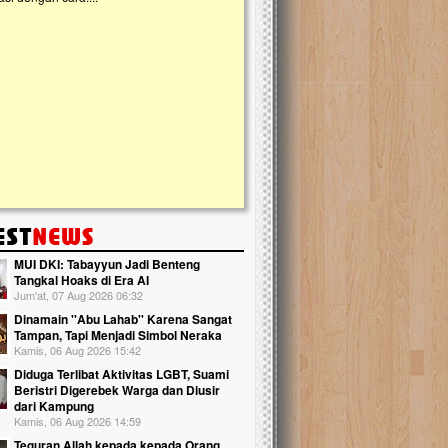
kanak Islam Terpadu (TKIT) An Najjah d
Gedung Majelis Taklim di Jonggol,...
MUI DKI: Tabayyun Jadi Benteng
Tangkal Hoaks di Era AI
Jum'at, 07 Aug 2026 06:32
Dinamain ''Abu Lahab'' Karena Sangat
Tampan, Tapi Menjadi Simbol Neraka
Kamis, 06 Aug 2026 15:42
Diduga Terlibat Aktivitas LGBT, Suami
Beristri Digerebek Warga dan Diusir
dari Kampung
Kamis, 06 Aug 2026 14:59
Teguran Allah kepada kepada Orang