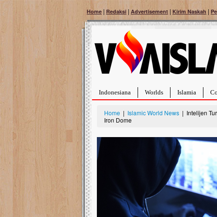
|
|
|
|
Home
Redaksi
Advertisement
Kirim Naskah
Pe
Indonesiana
Worlds
Islamia
Co
Home
|
Islamic World News
| Intelijen T
Iron Dome
Bantu Naura, Balit
Tumor Pembuluh D
Hidup Naura Salsabila 
rintangan yang sangat b
berusia sepuluh bulan, b
menghadapi penyakit yan
pembuluh darah berukur