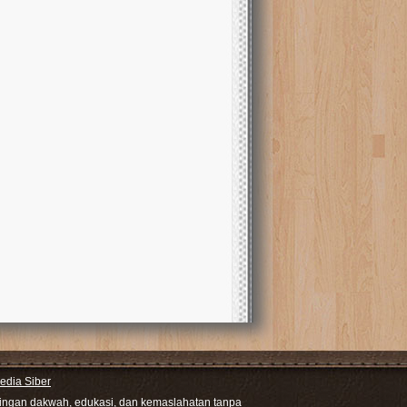
dia Siber
ntingan dakwah, edukasi, dan kemaslahatan tanpa