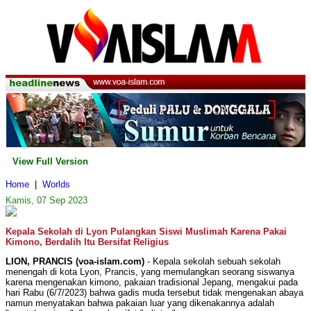
View Full Version
Home
|
Worlds
Kamis, 07 Sep 2023
Kepala Sekolah di Lyon Pulangkan Siswi Muslimah Karena Pakai
Kimono, Berdalih Itu Bersifat Religius
LION, PRANCIS (voa-islam.com)
- Kepala sekolah sebuah sekolah
menengah di kota Lyon, Prancis, yang memulangkan seorang siswanya
karena mengenakan kimono, pakaian tradisional Jepang, mengakui pada
hari Rabu (6/7/2023) bahwa gadis muda tersebut tidak mengenakan abaya
namun menyatakan bahwa pakaian luar yang dikenakannya adalah