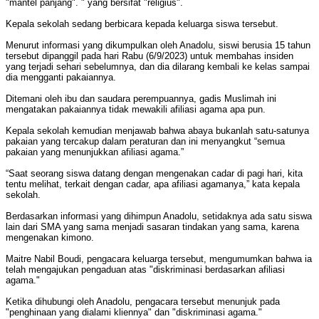
"mantel panjang". " yang bersifat "religius".
Kepala sekolah sedang berbicara kepada keluarga siswa tersebut.
Menurut informasi yang dikumpulkan oleh Anadolu, siswi berusia 15 tahun
tersebut dipanggil pada hari Rabu (6/9/2023) untuk membahas insiden
yang terjadi sehari sebelumnya, dan dia dilarang kembali ke kelas sampai
dia mengganti pakaiannya.
Ditemani oleh ibu dan saudara perempuannya, gadis Muslimah ini
mengatakan pakaiannya tidak mewakili afiliasi agama apa pun.
Kepala sekolah kemudian menjawab bahwa abaya bukanlah satu-satunya
pakaian yang tercakup dalam peraturan dan ini menyangkut “semua
pakaian yang menunjukkan afiliasi agama.”
“Saat seorang siswa datang dengan mengenakan cadar di pagi hari, kita
tentu melihat, terkait dengan cadar, apa afiliasi agamanya,” kata kepala
sekolah.
Berdasarkan informasi yang dihimpun Anadolu, setidaknya ada satu siswa
lain dari SMA yang sama menjadi sasaran tindakan yang sama, karena
mengenakan kimono.
Maitre Nabil Boudi, pengacara keluarga tersebut, mengumumkan bahwa ia
telah mengajukan pengaduan atas "diskriminasi berdasarkan afiliasi
agama."
Ketika dihubungi oleh Anadolu, pengacara tersebut menunjuk pada
"penghinaan yang dialami kliennya" dan "diskriminasi agama."