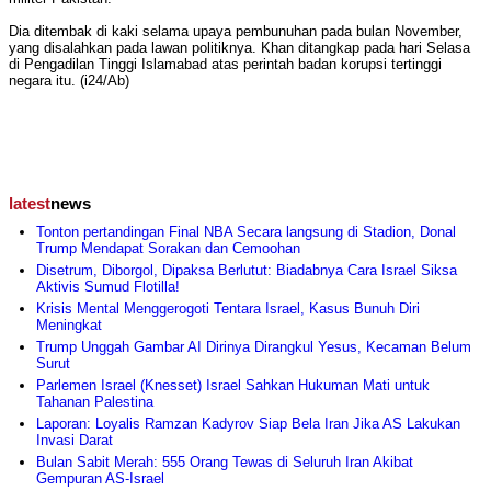
Dia ditembak di kaki selama upaya pembunuhan pada bulan November,
yang disalahkan pada lawan politiknya. Khan ditangkap pada hari Selasa
di Pengadilan Tinggi Islamabad atas perintah badan korupsi tertinggi
negara itu. (i24/Ab)
latest
news
Tonton pertandingan Final NBA Secara langsung di Stadion, Donal
Trump Mendapat Sorakan dan Cemoohan
Disetrum, Diborgol, Dipaksa Berlutut: Biadabnya Cara Israel Siksa
Aktivis Sumud Flotilla!
Krisis Mental Menggerogoti Tentara Israel, Kasus Bunuh Diri
Meningkat
Trump Unggah Gambar AI Dirinya Dirangkul Yesus, Kecaman Belum
Surut
Parlemen Israel (Knesset) Israel Sahkan Hukuman Mati untuk
Tahanan Palestina
Laporan: Loyalis Ramzan Kadyrov Siap Bela Iran Jika AS Lakukan
Invasi Darat
Bulan Sabit Merah: 555 Orang Tewas di Seluruh Iran Akibat
Gempuran AS-Israel