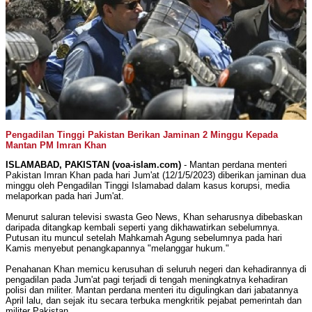
Pengadilan Tinggi Pakistan Berikan Jaminan 2 Minggu Kepada
Mantan PM Imran Khan
ISLAMABAD, PAKISTAN (voa-islam.com)
- Mantan perdana menteri
Pakistan Imran Khan pada hari Jum'at (12/1/5/2023) diberikan jaminan dua
minggu oleh Pengadilan Tinggi Islamabad dalam kasus korupsi, media
melaporkan pada hari Jum'at.
Menurut saluran televisi swasta Geo News, Khan seharusnya dibebaskan
daripada ditangkap kembali seperti yang dikhawatirkan sebelumnya.
Putusan itu muncul setelah Mahkamah Agung sebelumnya pada hari
Kamis menyebut penangkapannya "melanggar hukum."
Penahanan Khan memicu kerusuhan di seluruh negeri dan kehadirannya di
pengadilan pada Jum'at pagi terjadi di tengah meningkatnya kehadiran
polisi dan militer. Mantan perdana menteri itu digulingkan dari jabatannya
April lalu, dan sejak itu secara terbuka mengkritik pejabat pemerintah dan
militer Pakistan.