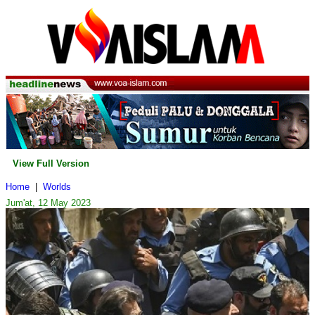
View Full Version
Home
|
Worlds
Jum'at, 12 May 2023