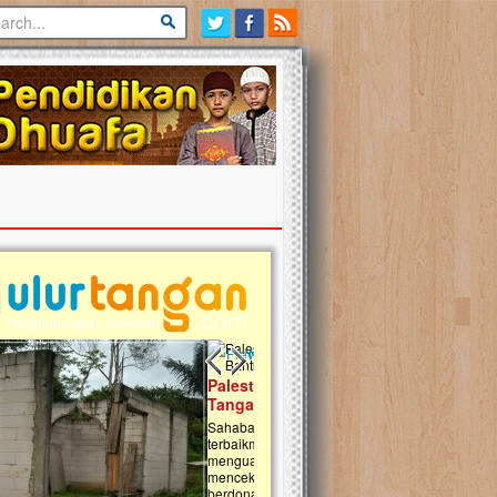
Previous slide
Next slide
tina Masih Berduka, Ayo Ulurkan
Open Donasi Wakaf Pembangu
n Bantu Mereka
Rumah Qur'an & TK Islam Terp
t, Ulurtangan mari kirimkan dukungan
Najjah di Jonggol
mu untuk warga Palestina di Gaza demi
tkan mereka menghadapi situasi
Saat ini, Ulurtangan bersama Yayasan 
am ini. Mari dukung mereka dengan
Najjahtul Islam Jonggol sedang merintis
si dengan cara:...
pembangunan Rumah Qur’an dan Tama