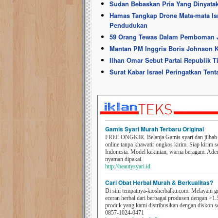
Sudan Bebaskan Pria Yang Dinyat
Hamas Tangkap Drone Mata-mata Israe
Pendudukan
59 Orang Tewas Dalam Pemboman Ji
Mantan PM Inggris Boris Johnson 
Ilhan Omar Sebut Partai Republik 
Surat Kabar Israel Peringatkan Tent
Gamis Syari Murah Terbaru Original
FREE ONGKIR. Belanja Gamis syari dan jilbab t
online tanpa khawatir ongkos kirim. Siap kirim s
Indonesia. Model kekinian, warna beragam. Ad
nyaman dipakai.
http://beautysyari.id
Cari Obat Herbal Murah & Berkualitas?
Di sini tempatnya-kiosherbalku.com. Melayani g
eceran herbal dari berbagai produsen dengan >1.
produk yang kami distribusikan dengan diskon 
0857-1024-0471