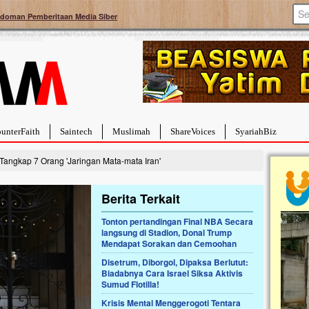
doman Pemberitaan Media Siber
unterFaith
Saintech
Muslimah
ShareVoices
SyariahBiz
Tangkap 7 Orang 'Jaringan Mata-mata Iran'
Berita Terkait
Tonton pertandingan Final NBA Secara
langsung di Stadion, Donal Trump
a Hebat Sembuh Dari
Pales
Mendapat Sorakan dan Cemoohan
arah
Tanga
Disetrum, Diborgol, Dipaksa Berlutut:
dipenuhi dengan
Sahaba
Biadabnya Cara Israel Siksa Aktivis
erat. Meskipun baru
terbaik
Sumud Flotilla!
ayi yang imut ini harus
mengua
g dahsyat, yaitu tumor
mencek
Krisis Mental Menggerogoti Tentara
an...
berdona