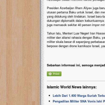
Presiden Azerbaijan Ilham Aliyev juga ba
utusan pertama Baku untuk Israel, dan me
yang didukung oleh tindakan. Israel baru-b
dukungan diplomatik dalam kebuntuannya 
juga memasok sekitar 40 persen impor min
Tahun lalu, Menteri Luar Negeri Iran Ho
militer dan aliansi rahasia dengan Baku, y
militer skala besar di sepanjang perbata
berpose dengan drone kamikaze Israel, yang
Sebarkan informasi ini, semoga menjadi
Islamic World News lainnya:
Lebih Dari 1.400 Warga Suriah Te
Pengadilan Militer SNA Vonis Istri