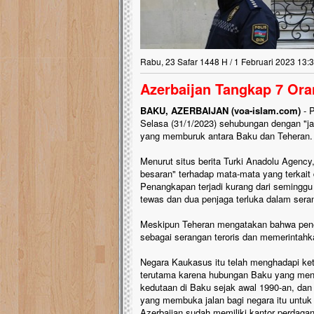
Rabu, 23 Safar 1448 H / 1 Februari 2023 13:
Azerbaijan Tangkap 7 Ora
BAKU, AZERBAIJAN (voa-islam.com)
- 
Selasa (31/1/2023) sehubungan dengan "ja
yang memburuk antara Baku dan Teheran.
Menurut situs berita Turki Anadolu Agenc
besaran" terhadap mata-mata yang terkait 
Penangkapan terjadi kurang dari seminggu
tewas dan dua penjaga terluka dalam ser
Meskipun Teheran mengatakan bahwa penem
sebagai serangan teroris dan memerintahka
Negara Kaukasus itu telah menghadapi ket
terutama karena hubungan Baku yang mengh
kedutaan di Baku sejak awal 1990-an, da
yang membuka jalan bagi negara itu untu
Azerbaijan sudah memiliki kantor perdagan