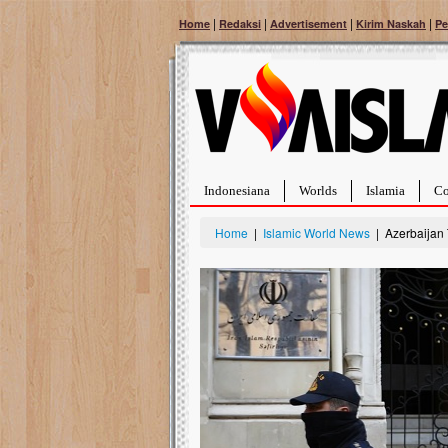
|
|
|
|
Home
Redaksi
Advertisement
Kirim Naskah
Pe
Indonesiana
Worlds
Islamia
Co
Home
|
Islamic World News
| Azerbaijan 
Bantu Naura, Balit
Tumor Pembuluh D
Hidup Naura Salsabila 
rintangan yang sangat b
berusia sepuluh bulan, b
menghadapi penyakit yan
pembuluh darah berukur