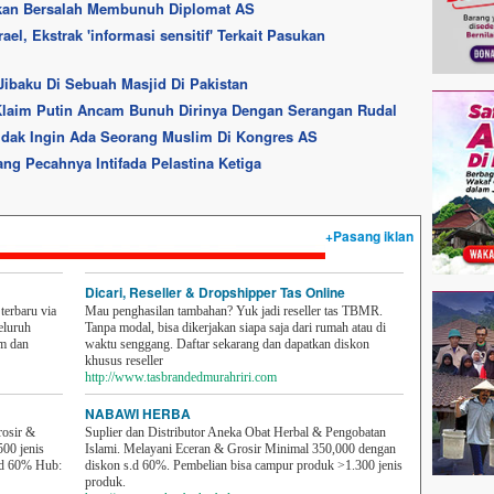
akan Bersalah Membunuh Diplomat AS
l, Ekstrak 'informasi sensitif' Terkait Pasukan
baku Di Sebuah Masjid Di Pakistan
Klaim Putin Ancam Bunuh Dirinya Dengan Serangan Rudal
Tidak Ingin Ada Seorang Muslim Di Kongres AS
ang Pecahnya Intifada Pelastina Ketiga
+Pasang iklan
Dicari, Reseller & Dropshipper Tas Online
erbaru via
Mau penghasilan tambahan? Yuk jadi reseller tas TBMR.
eluruh
Tanpa modal, bisa dikerjakan siapa saja dari rumah atau di
em dan
waktu senggang. Daftar sekarang dan dapatkan diskon
khusus reseller
http://www.tasbrandedmurahriri.com
NABAWI HERBA
rosir &
Suplier dan Distributor Aneka Obat Herbal & Pengobatan
500 jenis
Islami. Melayani Eceran & Grosir Minimal 350,000 dengan
sd 60% Hub:
diskon s.d 60%. Pembelian bisa campur produk >1.300 jenis
produk.