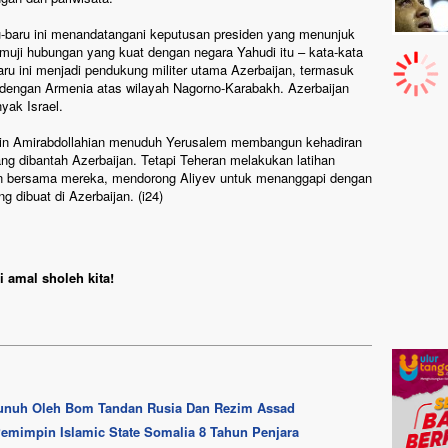
ru-baru ini menandatangani keputusan presiden yang menunjuk
muji hubungan yang kuat dengan negara Yahudi itu – kata-kata
aru ini menjadi pendukung militer utama Azerbaijan, termasuk
dengan Armenia atas wilayah Nagorno-Karabakh. Azerbaijan
yak Israel.
ssein Amirabdollahian menuduh Yerusalem membangun kehadiran
ang dibantah Azerbaijan. Tetapi Teheran melakukan latihan
san bersama mereka, mendorong Aliyev untuk menanggapi dengan
 dibuat di Azerbaijan. (i24)
 amal sholeh kita!
rbunuh Oleh Bom Tandan Rusia Dan Rezim Assad
 Pemimpin Islamic State Somalia 8 Tahun Penjara