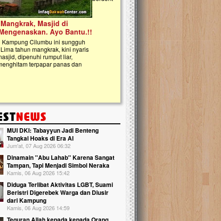
kanak Islam Terpadu (TKIT) An Najjah d
Gedung Majelis Taklim di Jonggol,...
MUI DKI: Tabayyun Jadi Benteng
Tangkal Hoaks di Era AI
Jum'at, 07 Aug 2026 06:32
Dinamain ''Abu Lahab'' Karena Sangat
Tampan, Tapi Menjadi Simbol Neraka
Kamis, 06 Aug 2026 15:42
Diduga Terlibat Aktivitas LGBT, Suami
Beristri Digerebek Warga dan Diusir
dari Kampung
Kamis, 06 Aug 2026 14:59
Teguran Allah kepada kepada Orang