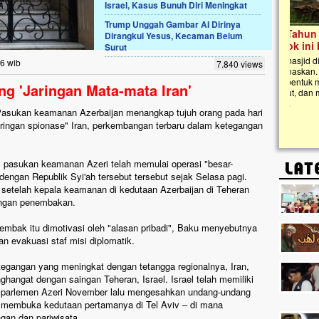
Israel, Kasus Bunuh Diri Meningkat
Trump Unggah Gambar AI Dirinya
Lima Tahun Mangkrak, Masjid di
Dirangkul Yesus, Kecaman Belum
Pelosok ini Mengenaskan. Ayo Bantu.!!
Surut
Nasib masjid di Kampung Cilumbu ini sungguh
36 wib
7.840 views
mengenaskan. Lima tahun mangkrak, kini nyaris
tak berbentuk masjid, dipenuhi rumput liar,
ng 'Jaringan Mata-mata Iran'
berlumut, dan menghitam terpapar panas dan
hujan....
Pasukan keamanan Azerbaijan menangkap tujuh orang pada hari
ringan spionase" Iran, perkembangan terbaru dalam ketegangan
y, pasukan keamanan Azeri telah memulai operasi "besar-
dengan Republik Syi'ah tersebut tersebut sejak Selasa pagi.
 setelah kepala keamanan di kedutaan Azerbaijan di Teheran
angan penembakan.
bak itu dimotivasi oleh "alasan pribadi", Baku menyebutnya
n evakuasi staf misi diplomatik.
egangan yang meningkat dengan tetangga regionalnya, Iran,
angat dengan saingan Teheran, Israel. Israel telah memiliki
n parlemen Azeri November lalu mengesahkan undang-undang
k membuka kedutaan pertamanya di Tel Aviv – di mana
gan dan pariwisata.