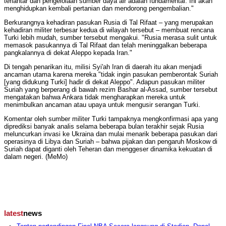
terlantar dan pengelolaan sumber daya air adalah fundamental. Ini akan
menghidupkan kembali pertanian dan mendorong pengembalian."
Berkurangnya kehadiran pasukan Rusia di Tal Rifaat – yang merupakan
kehadiran militer terbesar kedua di wilayah tersebut – membuat rencana
Turki lebih mudah, sumber tersebut mengakui. "Rusia merasa sulit untuk
memasok pasukannya di Tal Rifaat dan telah meninggalkan beberapa
pangkalannya di dekat Aleppo kepada Iran."
Di tengah penarikan itu, milisi Syi'ah Iran di daerah itu akan menjadi
ancaman utama karena mereka "tidak ingin pasukan pemberontak Suriah
[yang didukung Turki] hadir di dekat Aleppo". Adapun pasukan militer
Suriah yang berperang di bawah rezim Bashar al-Assad, sumber tersebut
mengatakan bahwa Ankara tidak mengharapkan mereka untuk
menimbulkan ancaman atau upaya untuk mengusir serangan Turki.
Komentar oleh sumber militer Turki tampaknya mengkonfirmasi apa yang
diprediksi banyak analis selama beberapa bulan terakhir sejak Rusia
meluncurkan invasi ke Ukraina dan mulai menarik beberapa pasukan dari
operasinya di Libya dan Suriah – bahwa pijakan dan pengaruh Moskow di
Suriah dapat diganti oleh Teheran dan menggeser dinamika kekuatan di
dalam negeri. (MeMo)
latest
news