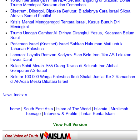
Tonton pertandingan Final NBA Secara langsung di Stadion, Donal
Trump Mendapat Sorakan dan Cemoohan
Disetrum, Diborgol, Dipaksa Berlutut: Biadabnya Cara Israel Siksa
Aktivis Sumud Flotilla!
Krisis Mental Menggerogoti Tentara Israel, Kasus Bunuh Diri
Meningkat
Trump Unggah Gambar AI Dirinya Dirangkul Yesus, Kecaman Belum
Surut
Parlemen Israel (Knesset) Israel Sahkan Hukuman Mati untuk
Tahanan Palestina
Laporan: Loyalis Ramzan Kadyrov Siap Bela Iran Jika AS Lakukan
Invasi Darat
Bulan Sabit Merah: 555 Orang Tewas di Seluruh Iran Akibat
Gempuran AS-Israel
Sekitar 100.000 Warga Palestina Ikuti Shalat Jum'at Ke-2 Ramadhan
di Al-Aqsa Meski Dibatasi Israel
News Index »
home
|
South East Asia
|
Islam of The World
|
Islamia
|
Muslimah
|
Teenage
|
Interview & Profile
|
Lintas Berita Islam
View Full Version