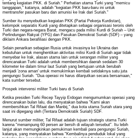
tentang kegiatan PKK. di Suriah." Perhatian utama Turki yang "memicu
tanggapan," katanya, adalah "kegiatan PKK baru-baru ini untuk
mentransfer pasukan baru dan amunisi ke Irak dari Suriah."
Sumber itu menyebutkan kegiatan PKK (Partai Pekerja Kurdistan),
kelompok separatis Kurdi yang ditetapkan sebagai organisasi teroris oleh
Turki dan negara-negara Barat, mengacu pada milisi Kurdi di Suriah – Unit
Perlindungan Rakyat (YPG) dan Pasukan Demokrat Suriah (SDF) – yang
diklaim Ankara berafiliasi dengan PKK.
Selain penarikan sebagian Rusia untuk invasinya ke Ukraina dan
kebutuhan untuk menghentikan aktivitas milisi Kurdi di Suriah agar tidak
menyebar ke Irak, alasan utama lain untuk serangan militer yang
direncanakan Turki adalah untuk membersihkan daerah sedalam 30
kilometer ke dalam timur laut Suriah yang bertujuan untuk berubah
menjadi 'zona aman' untuk memukimkan kembali setidaknya satu juta
pengungsi Suriah. "Dua operasi ini harus dilanjutkan secara bersamaan,"
kata sumber tersebut.
Prospek intervensi militer Turki baru di Suriah
Ketika presiden Turki Recep Tayyip Erdogan mengumumkan operasi yang
direncanakan bulan lalu, dia menyatakan bahwa "Kami akan
membersihkan Tal Rifaat dan Manbij," dua kota utama Suriah utara yang
saat ini dipegang oleh (Tentara Demokratik Suriah) SDF.
Menurut sumber militer, Tal Rifaat adalah tujuan strategis utama Turki
karena "menampung 60 persen air bersih di wilayah tersebut". Itu lebih
lanjut akan memungkinkan pemukiman kembali para pengungsi Suriah,
katanya, yang menyatakan bahwa "Kembalinya penduduk lokal yang