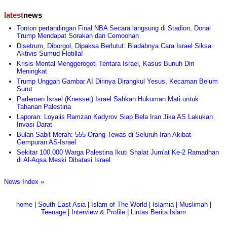
latest
news
Tonton pertandingan Final NBA Secara langsung di Stadion, Donal
Trump Mendapat Sorakan dan Cemoohan
Disetrum, Diborgol, Dipaksa Berlutut: Biadabnya Cara Israel Siksa
Aktivis Sumud Flotilla!
Krisis Mental Menggerogoti Tentara Israel, Kasus Bunuh Diri
Meningkat
Trump Unggah Gambar AI Dirinya Dirangkul Yesus, Kecaman Belum
Surut
Parlemen Israel (Knesset) Israel Sahkan Hukuman Mati untuk
Tahanan Palestina
Laporan: Loyalis Ramzan Kadyrov Siap Bela Iran Jika AS Lakukan
Invasi Darat
Bulan Sabit Merah: 555 Orang Tewas di Seluruh Iran Akibat
Gempuran AS-Israel
Sekitar 100.000 Warga Palestina Ikuti Shalat Jum'at Ke-2 Ramadhan
di Al-Aqsa Meski Dibatasi Israel
News Index »
home
|
South East Asia
|
Islam of The World
|
Islamia
|
Muslimah
|
Teenage
|
Interview & Profile
|
Lintas Berita Islam