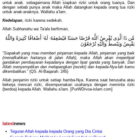
untuk anak. sebagaimana Allah siapkan rizki untuk orang tuanya. Dan
dengan sebab punya anak maka Allah datangkan kepada orang tua rizki
untuk anak-anaknya. Wallahu a’lam.
Kedelapan
, rizki karena sedekah.
Allah
Subhanahu wa Ta'ala
berfirman,
مَّن ذَا ٱلَّذِى يُقْرِضُ ٱللَّهَ قَرْضًا حَسَنًا فَيُضَٰعِفَهُۥ لَهُۥٓ أَضْعَافًا كَثِيرَةً وَاللّٰهُ
يَقْبِضُ وَيَبْصطُ وَاِلَيْهِ تُرْجَعُوْنَ
“
Siapakah yang mau memberi pinjaman kepada Allah, pinjaman yang baik
(menafkahkan hartanya di jalan Allah), maka Allah akan meperlipat
gandakan pembayaran kepadanya dengan lipat ganda yang banyak. Dan
Allah menyempitkan dan melapangkan (rezeki) dan kepada-Nya-lah kamu
dikembalikan.
” (QS. Al-Baqarah: 245)
Allah penjamin rizki untuk setiap hamba-Nya. Karena saat berusaha atau
bekerja mencari rizki, disempurnakan usahanya dengan meminta rizki
(berdoa) kepada Allah. Wallahu a’lam. [PurWD/voa-islam.com]
latest
news
Teguran Allah kepada kepada Orang yang Dia Cintai