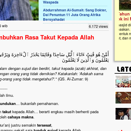
Waspada
Abdurrahman Al-Sumait: Sang Dokter,
Lima Tahun Mangkrak, Masjid di
Dai Penuntun 11 Juta Orang Afrika
Pelosok ini Mengenaskan. Ayo Bantu.!!
Bersyahadat
Nasib masjid di Kampung Cilumbu ini sungguh
6 wib
6.172 views
mengenaskan. Lima tahun mangkrak, kini nyaris
tak berbentuk masjid, dipenuhi rumput liar,
umbuhkan Rasa Takut Kepada Allah
berlumut, dan menghitam terpapar panas dan
hujan....
أَمَّنْ هُوَ قَٰنِتٌ ءَانَاءَ ٱلَّيْلِ سَاجِدًا وَقَائِمًا يَحْذَرُ ٱلْءَاخِرَةَ وَيَرْج
يَعْلَمُونَ وَٱلَّذِينَ لَا يَعْلَمُونَ
am dengan sujud dan berdiri, takut kepada (azab) akhirat, dan
gan orang yang tidak demikian? Katakanlah: 'Adakah sama
-orang yang tidak mengetahui?'."
(QS. Al-Zumar: 9)
____
ah ilmu.
tundukan
… bukanlah pemahaman.
n
takut
kepada Allah… berarti engkau masih berhenti pada
 oleh
cahaya makna
.
r’an) justru semakin
tersesat
,
k mampu sekali saja
tunduk sujud
kepada Allah.