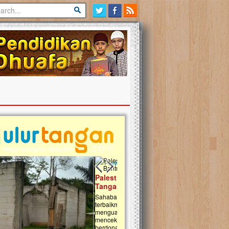
Previous slide
Next slide
tina Masih Berduka, Ayo Ulurkan
Open Donasi Wakaf Pembangu
n Bantu Mereka
Rumah Qur'an & TK Islam Terp
t, Ulurtangan mari kirimkan dukungan
Najjah di Jonggol
mu untuk warga Palestina di Gaza demi
tkan mereka menghadapi situasi
Saat ini, Ulurtangan bersama Yayasan 
am ini. Mari dukung mereka dengan
Najjahtul Islam Jonggol sedang merintis
si dengan cara:...
pembangunan Rumah Qur’an dan Tama