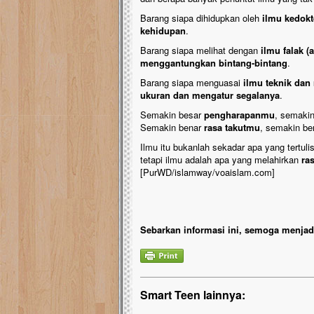
Barang siapa dihidupkan oleh
ilmu kedokt
kehidupan
.
Barang siapa melihat dengan
ilmu falak (
menggantungkan bintang-bintang
.
Barang siapa menguasai
ilmu teknik dan
ukuran dan mengatur segalanya
.
Semakin besar
pengharapanmu
, semaki
Semakin benar
rasa takutmu
, semakin be
Ilmu itu bukanlah sekadar apa yang tertulis 
tetapi ilmu adalah apa yang melahirkan
ra
[PurWD/islamway/voaislam.com]
Sebarkan informasi ini, semoga menjadi
Smart Teen lainnya: