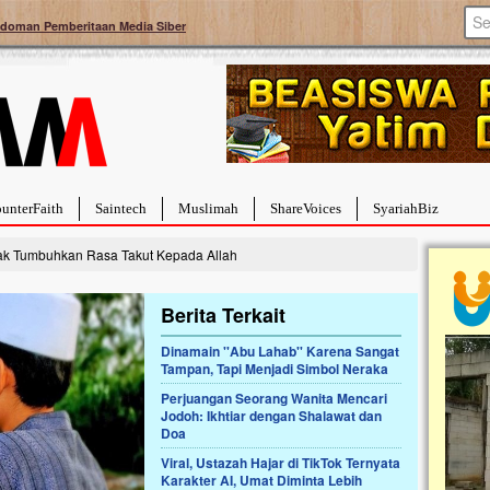
doman Pemberitaan Media Siber
unterFaith
Saintech
Muslimah
ShareVoices
SyariahBiz
 Tak Tumbuhkan Rasa Takut Kepada Allah
Berita Terkait
Dinamain ''Abu Lahab'' Karena Sangat
Tampan, Tapi Menjadi Simbol Neraka
a Hebat Sembuh Dari
Pales
arah
Tanga
Perjuangan Seorang Wanita Mencari
Jodoh: Ikhtiar dengan Shalawat dan
dipenuhi dengan
Sahaba
Doa
erat. Meskipun baru
terbaik
ayi yang imut ini harus
mengua
Viral, Ustazah Hajar di TikTok Ternyata
g dahsyat, yaitu tumor
mencek
Karakter AI, Umat Diminta Lebih
an...
berdona