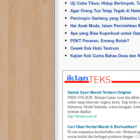
Uji Coba Tikus: Hidup Berlimpah, T
Agar Orang Tua Tetap Tegak di Had
Pemimpin Ganteng yang Didamba Um
Hai Anak Muda, Islam Perintahkan
Apa yang Bisa Kuperbuat untuk Ga
PDKT Pacaran, Emang Boleh?
Cewek Kok Hobi Tantrum
Kajian Kok Cuma Bahas Dosa dan 
Gamis Syari Murah Terbaru Original
FREE ONGKIR. Belanja Gamis syari dan jilbab t
online tanpa khawatir ongkos kirim. Siap kirim s
Indonesia. Model kekinian, warna beragam. Ad
nyaman dipakai.
http://beautysyari.id
Cari Obat Herbal Murah & Berkualitas?
Di sini tempatnya-kiosherbalku.com. Melayani g
eceran herbal dari berbagai produsen dengan >1.