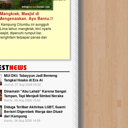
kanak Islam Terpadu (TKIT) An Najjah d
Gedung Majelis Taklim di Jonggol,...
MUI DKI: Tabayyun Jadi Benteng
Tangkal Hoaks di Era AI
Jum'at, 07 Aug 2026 06:32
Dinamain ''Abu Lahab'' Karena Sangat
Tampan, Tapi Menjadi Simbol Neraka
Kamis, 06 Aug 2026 15:42
Diduga Terlibat Aktivitas LGBT, Suami
Beristri Digerebek Warga dan Diusir
dari Kampung
Kamis, 06 Aug 2026 14:59