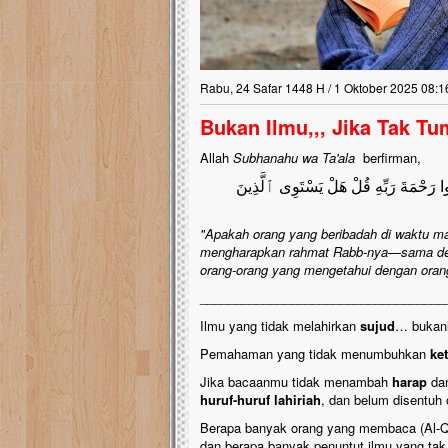
Rabu, 24 Safar 1448 H / 1 Oktober 2025 08:1
Bukan Ilmu,,, Jika Tak T
Allah
Subhanahu wa Ta'ala
berfirman,
ُوا رَحْمَةَ رَبِّهِ قُلْ هَلْ يَسْتَوِى ٱلَّذِينَ
"Apakah orang yang beribadah di waktu mal
mengharapkan rahmat Rabb-nya—sama den
orang-orang yang mengetahui dengan orang
___________________________________
Ilmu yang tidak melahirkan
sujud
… bukanl
Pemahaman yang tidak menumbuhkan
ke
Jika bacaanmu tidak menambah
harap
da
huruf-huruf lahiriah
, dan belum disentuh
Berapa banyak orang yang membaca (Al-Qu
dan berapa banyak penuntut ilmu yang ta