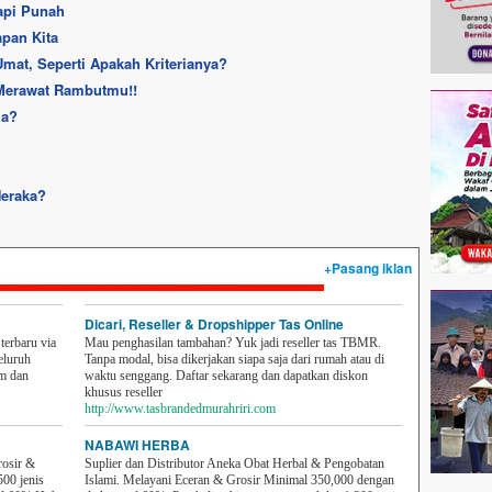
api Punah
apan Kita
at, Seperti Apakah Kriterianya?
 Merawat Rambutmu!!
za?
Neraka?
+Pasang iklan
Dicari, Reseller & Dropshipper Tas Online
erbaru via
Mau penghasilan tambahan? Yuk jadi reseller tas TBMR.
eluruh
Tanpa modal, bisa dikerjakan siapa saja dari rumah atau di
em dan
waktu senggang. Daftar sekarang dan dapatkan diskon
khusus reseller
http://www.tasbrandedmurahriri.com
NABAWI HERBA
rosir &
Suplier dan Distributor Aneka Obat Herbal & Pengobatan
500 jenis
Islami. Melayani Eceran & Grosir Minimal 350,000 dengan