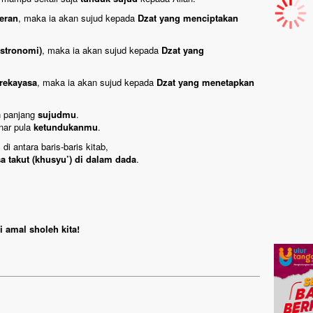
eran
, maka ia akan sujud kepada
Dzat yang menciptakan
astronomi)
, maka ia akan sujud kepada
Dzat yang
 rekayasa
, maka ia akan sujud kepada
Dzat yang menetapkan
n panjang
sujudmu
.
nar pula
ketundukanmu
.
di antara baris-baris kitab,
sa takut (khusyu’) di dalam dada
.
 amal sholeh kita!