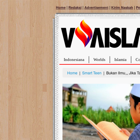
|
|
|
|
Home
Redaksi
Advertisement
Kirim Naskah
Pe
Indonesiana
Worlds
Islamia
Co
Home
|
Smart Teen
| Bukan Ilmu,,, Jika
Bantu Naura, Balit
Tumor Pembuluh D
Hidup Naura Salsabila 
rintangan yang sangat b
berusia sepuluh bulan, b
menghadapi penyakit yan
pembuluh darah berukur