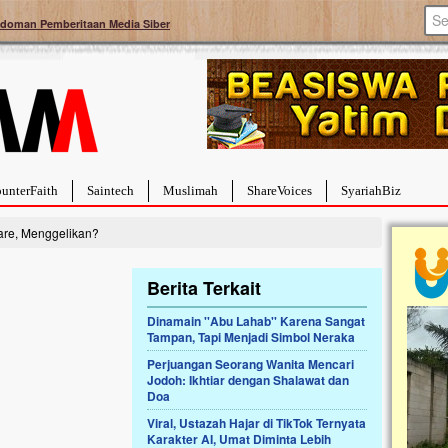
doman Pemberitaan Media Siber
unterFaith
Saintech
Muslimah
ShareVoices
SyariahBiz
are, Menggelikan?
Berita Terkait
Dinamain ''Abu Lahab'' Karena Sangat
Tampan, Tapi Menjadi Simbol Neraka
a Hebat Sembuh Dari
Pales
arah
Tanga
Perjuangan Seorang Wanita Mencari
Jodoh: Ikhtiar dengan Shalawat dan
dipenuhi dengan
Sahaba
Doa
erat. Meskipun baru
terbaik
ayi yang imut ini harus
mengua
Viral, Ustazah Hajar di TikTok Ternyata
g dahsyat, yaitu tumor
mencek
Karakter AI, Umat Diminta Lebih
an...
berdona