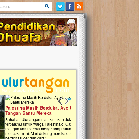
Previous slide
Next slide
tina Masih Berduka, Ayo Ulurkan
Open Donasi Wakaf Pembangu
n Bantu Mereka
Rumah Qur'an & TK Islam Terp
t, Ulurtangan mari kirimkan dukungan
Najjah di Jonggol
mu untuk warga Palestina di Gaza demi
tkan mereka menghadapi situasi
Saat ini, Ulurtangan bersama Yayasan 
am ini. Mari dukung mereka dengan
Najjahtul Islam Jonggol sedang merintis
si dengan cara:...
pembangunan Rumah Qur’an dan Tama