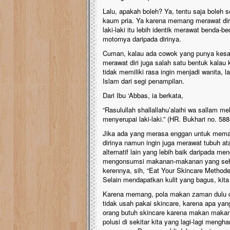
Lalu, apakah boleh? Ya, tentu saja boleh 
kaum pria. Ya karena memang merawat dir
laki-laki itu lebih identik merawat benda-
motornya daripada dirinya.
Cuman, kalau ada cowok yang punya kesada
merawat diri juga salah satu bentuk kalau 
tidak memiliki rasa ingin menjadi wanita, 
Islam dari segi penampilan.
Dari Ibu ‘Abbas, ia berkata,
“Rasulullah shallallahu’alaihi wa sallam m
menyerupai laki-laki.” (HR. Bukhari no. 588
Jika ada yang merasa enggan untuk memak
dirinya namun ingin juga merawat tubuh at
alternatif lain yang lebih baik daripada m
mengonsumsi makanan-makanan yang sehat d
kerennya, sih, “Eat Your Skincare Methode”
Selain mendapatkan kulit yang bagus, kita
Karena memang, pola makan zaman dulu d
tidak usah pakai skincare, karena apa ya
orang butuh skincare karena makan maka
polusi di sekitar kita yang lagi-lagi meng