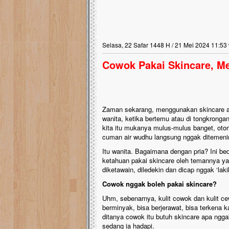
Selasa, 22 Safar 1448 H / 21 Mei 2024 11:53
Cowok Pakai Skincare, M
Zaman sekarang, menggunakan skincare ad
wanita, ketika bertemu atau di tongkrong
kita itu mukanya mulus-mulus banget, oto
cuman air wudhu langsung nggak ditemeni
Itu wanita. Bagaimana dengan pria? Ini bed
ketahuan pakai skincare oleh temannya yan
diketawain, diledekin dan dicap nggak ‘lakik
Cowok nggak boleh pakai skincare?
Uhm, sebenarnya, kulit cowok dan kulit c
berminyak, bisa berjerawat, bisa terkena 
ditanya cowok itu butuh skincare apa nggak
sedang ia hadapi.