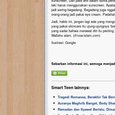
sunscreen. Dan para ahli dalam dunia pera
laki harus menggunakan sunscreen. Apalagi
jadi sering begadang. Begadang juga nggak
orang-orang jadi pakai eye cream. Padaha
Jadi, habis ini, jangan lagi ada yang men
yang pakai skincare itu ujung-ujungnya ‘bo
yang sadar bahwa merawat diri itu pentin
Wallahu alam. (rf/voa-islam.com)
Ilustrasi: Google
Sebarkan informasi ini, semoga menjadi
Smart Teen lainnya:
Tragedi Romansa, Berakhir Tak Be
Auranya Maghrib Banget, Body Sh
Ramadan dan Syawal Berlalu, Dima