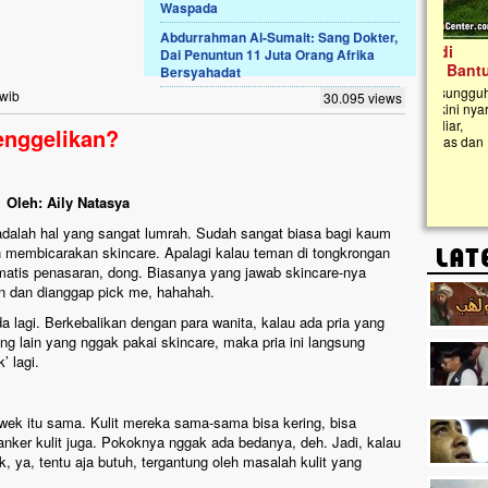
Waspada
Abdurrahman Al-Sumait: Sang Dokter,
Lima Tahun Mangkrak, Masjid di
Dai Penuntun 11 Juta Orang Afrika
Pelosok ini Mengenaskan. Ayo Bantu.!!
Bersyahadat
Nasib masjid di Kampung Cilumbu ini sungguh
 wib
30.095 views
mengenaskan. Lima tahun mangkrak, kini nyaris
tak berbentuk masjid, dipenuhi rumput liar,
enggelikan?
berlumut, dan menghitam terpapar panas dan
hujan....
Oleh: Aily Natasya
alah hal yang sangat lumrah. Sudah sangat biasa bagi kaum
an membicarakan skincare. Apalagi kalau teman di tongkrongan
matis penasaran, dong. Biasanya yang jawab skincare-nya
n dan dianggap pick me, hahahah.
a lagi. Berkebalikan dengan para wanita, kalau ada pria yang
g lain yang nggak pakai skincare, maka pria ini langsung
’ lagi.
ewek itu sama. Kulit mereka sama-sama bisa kering, bisa
kanker kulit juga. Pokoknya nggak ada bedanya, deh. Jadi, kalau
, ya, tentu aja butuh, tergantung oleh masalah kulit yang