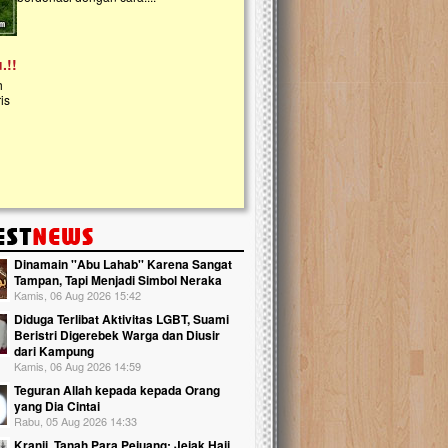
kanak Islam Terpadu (TKIT) An Najjah d
Gedung Majelis Taklim di Jonggol,...
Dinamain ''Abu Lahab'' Karena Sangat
Tampan, Tapi Menjadi Simbol Neraka
Kamis, 06 Aug 2026 15:42
Diduga Terlibat Aktivitas LGBT, Suami
Beristri Digerebek Warga dan Diusir
dari Kampung
Kamis, 06 Aug 2026 14:59
Teguran Allah kepada kepada Orang
yang Dia Cintai
Rabu, 05 Aug 2026 14:33
Kranji, Tanah Para Pejuang: Jejak Haji