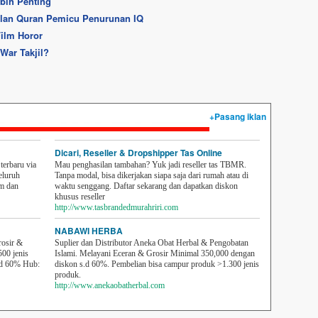
ebih Penting
lan Quran Pemicu Penurunan IQ
Film Horor
War Takjil?
+Pasang iklan
Dicari, Reseller & Dropshipper Tas Online
erbaru via
Mau penghasilan tambahan? Yuk jadi reseller tas TBMR.
eluruh
Tanpa modal, bisa dikerjakan siapa saja dari rumah atau di
em dan
waktu senggang. Daftar sekarang dan dapatkan diskon
khusus reseller
http://www.tasbrandedmurahriri.com
NABAWI HERBA
rosir &
Suplier dan Distributor Aneka Obat Herbal & Pengobatan
500 jenis
Islami. Melayani Eceran & Grosir Minimal 350,000 dengan
sd 60% Hub:
diskon s.d 60%. Pembelian bisa campur produk >1.300 jenis
produk.
http://www.anekaobatherbal.com