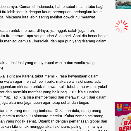
sebenarnya. Cuman di Indonesia, hal tersebut masih tabu bagi
i itu lebih identik dengan kaum perempuan, sedangkan kaum
beda. Makanya kita lebih sering melihat cowok itu merawat
ran untuk merawat dirinya, ya, nggak salah juga. Toh,
kita itu merawat apa yang sudah Allah beri. Asal dia benar-benar
lalu menjadi gemulai, bersolek, dan apa pun yang dilarang dalam
elaknat laki-laki yang menyerupai wanita dan wanita yang
5)
ai skincare karena takut memiliki rasa kewanitaan dalam
au wajah agar menjadi lebih baik, maka selain skincare, ada
enggunakan skincare untuk merawat kulit tubuh atau wajah, yakni
an memiliki manfaat yang baik bagi kulit. Kalau istilah
. Yap, jadi kita bisa memperbaiki dan merawat kulit dari dalam.
 juga bisa menjaga tubuh agar tetap sehat dan bugar.
an sekarang memang berbeda. Di zaman dulu, orang-orang
ng mereka makan itu skincare mereka. Kalau zaman sekarang,
nan yang nggak sehat. Ditambah dengan pemanasan global dan
haruskan kita untuk menggunakan skincare, paling minimalnya