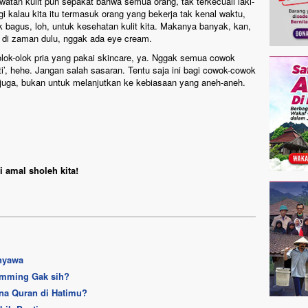
watan kulit pun sepakat bahwa semua orang, tak terkecuali laki-
 kalau kita itu termasuk orang yang bekerja tak kenal waktu,
 bagus, loh, untuk kesehatan kulit kita. Makanya banyak, kan,
l di zaman dulu, nggak ada eye cream.
golok-olok pria yang pakai skincare, ya. Nggak semua cowok
ti’, hehe. Jangan salah sasaran. Tentu saja ini bagi cowok-cowok
g juga, bukan untuk melanjutkan ke kebiasaan yang aneh-aneh.
 amal sholeh kita!
rnyawa
amming Gak sih?
na Quran di Hatimu?