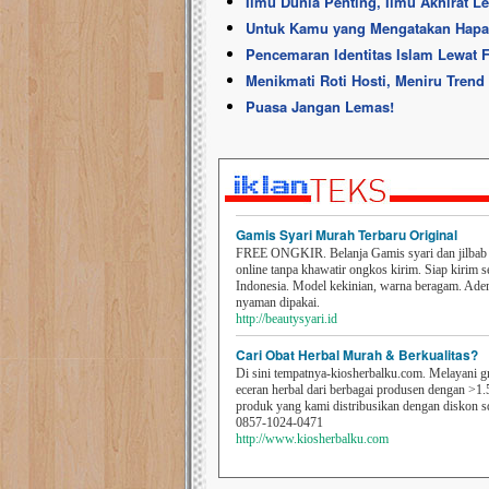
Ilmu Dunia Penting, Ilmu Akhirat L
Untuk Kamu yang Mengatakan Hapa
Pencemaran Identitas Islam Lewat 
Menikmati Roti Hosti, Meniru Trend 
Puasa Jangan Lemas!
Gamis Syari Murah Terbaru Original
FREE ONGKIR. Belanja Gamis syari dan jilbab t
online tanpa khawatir ongkos kirim. Siap kirim s
Indonesia. Model kekinian, warna beragam. Ad
nyaman dipakai.
http://beautysyari.id
Cari Obat Herbal Murah & Berkualitas?
Di sini tempatnya-kiosherbalku.com. Melayani g
eceran herbal dari berbagai produsen dengan >1.
produk yang kami distribusikan dengan diskon 
0857-1024-0471
http://www.kiosherbalku.com