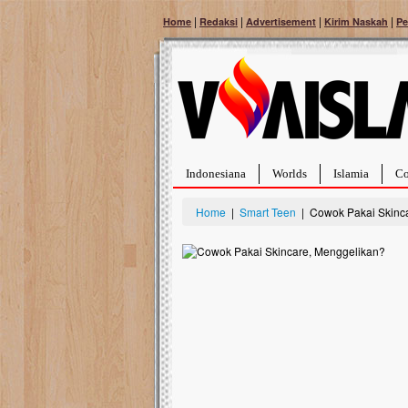
|
|
|
|
Home
Redaksi
Advertisement
Kirim Naskah
Pe
Indonesiana
Worlds
Islamia
Co
Home
|
Smart Teen
| Cowok Pakai Skinc
Bantu Naura, Balit
Tumor Pembuluh D
Hidup Naura Salsabila 
rintangan yang sangat b
berusia sepuluh bulan, b
menghadapi penyakit yan
pembuluh darah berukur