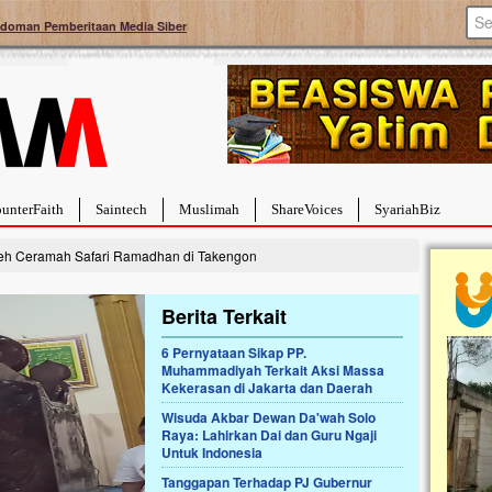
doman Pemberitaan Media Siber
unterFaith
Saintech
Muslimah
ShareVoices
SyariahBiz
eh Ceramah Safari Ramadhan di Takengon
Berita Terkait
6 Pernyataan Sikap PP.
Muhammadiyah Terkait Aksi Massa
a Hebat Sembuh Dari
Pales
Kekerasan di Jakarta dan Daerah
arah
Tanga
Wisuda Akbar Dewan Da'wah Solo
dipenuhi dengan
Sahaba
Raya: Lahirkan Dai dan Guru Ngaji
erat. Meskipun baru
terbaik
Untuk Indonesia
ayi yang imut ini harus
mengua
g dahsyat, yaitu tumor
mencek
Tanggapan Terhadap PJ Gubernur
an...
berdona