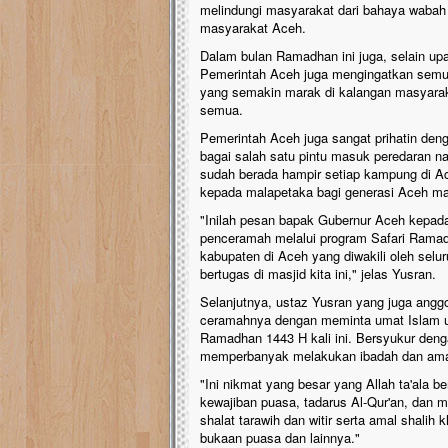
melindungi masyarakat dari bahaya wabah c
masyarakat Aceh.
Dalam bulan Ramadhan ini juga, selain u
Pemerintah Aceh juga mengingatkan semua
yang semakin marak di kalangan masyarak
semua.
Pemerintah Aceh juga sangat prihatin den
bagai salah satu pintu masuk peredaran na
sudah berada hampir setiap kampung di Ace
kepada malapetaka bagi generasi Aceh ma
"Inilah pesan bapak Gubernur Aceh kepad
penceramah melalui program Safari Ramad
kabupaten di Aceh yang diwakili oleh se
bertugas di masjid kita ini," jelas Yusran.
Selanjutnya, ustaz Yusran yang juga angg
ceramahnya dengan meminta umat Islam u
Ramadhan 1443 H kali ini. Bersyukur deng
memperbanyak melakukan ibadah dan amal
"Ini nikmat yang besar yang Allah ta'ala 
kewajiban puasa, tadarus Al-Qur'an, dan
shalat tarawih dan witir serta amal shali
bukaan puasa dan lainnya."