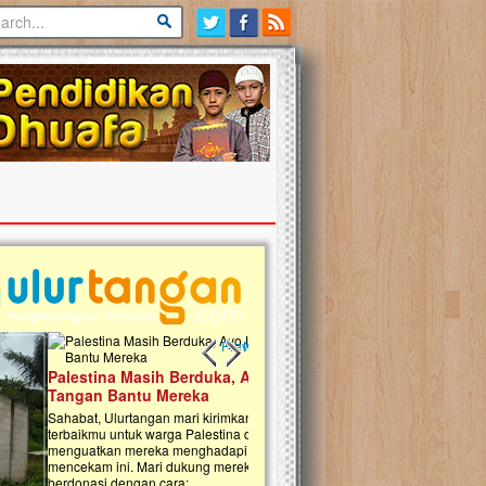
Previous slide
Next slide
tina Masih Berduka, Ayo Ulurkan
Open Donasi Wakaf Pembangu
n Bantu Mereka
Rumah Qur'an & TK Islam Terp
t, Ulurtangan mari kirimkan dukungan
Najjah di Jonggol
mu untuk warga Palestina di Gaza demi
tkan mereka menghadapi situasi
Saat ini, Ulurtangan bersama Yayasan 
am ini. Mari dukung mereka dengan
Najjahtul Islam Jonggol sedang merintis
si dengan cara:...
pembangunan Rumah Qur’an dan Tama