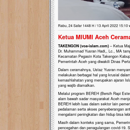
Rabu, 24 Safar 1448 H / 13 April 2022 15:10 
Ketua MIUMI Aceh Cerama
TAKENGON (voa-islam.com)
– Ketua Maj
Dr. Muhammad Yusran Hadi,, Lc., MA tamp
Kecamatan Pegasin Kota Takengon Kabupa
Pemerintah Aceh yang diwakili Dinas Pert
Dalam ceramahnya, Ustaz Yusran menyam
melakukan berbagai hal yang krusial dal
kemashlahatan yang merupakan ajaran Isla
yang wajib diamalkan.
Melalui program BEREH (Bersih Rapi Estet
alam bawah sadar masyarakat Aceh menjadi
BEREH lebih luas dalam sektor lain pemer
pedalaman serta akses penyeberangan an
mengalami peningkatan dan hidup bisa lebi
Masih dalam konteks yang sama, Pemeri
pencegahan dan penagulangan covid-19. S