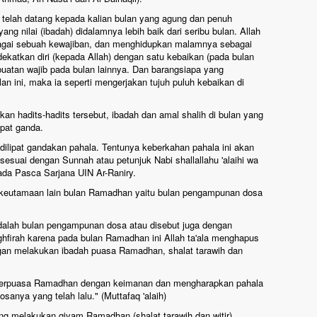
 telah datang kepada kalian bulan yang agung dan penuh
ng nilai (ibadah) didalamnya lebih baik dari seribu bulan. Allah
agai sebuah kewajiban, dan menghidupkan malamnya sebagai
katkan diri (kepada Allah) dengan satu kebaikan (pada bulan
rbuatan wajib pada bulan lainnya. Dan barangsiapa yang
an ini, maka ia seperti mengerjakan tujuh puluh kebaikan di
n hadits-hadits tersebut, ibadah dan amal shalih di bulan yang
ipat ganda.
dilipat gandakan pahala. Tentunya keberkahan pahala ini akan
 sesuai dengan Sunnah atau petunjuk Nabi shallallahu 'alaihi wa
ada Pasca Sarjana UIN Ar-Raniry.
n keutamaan lain bulan Ramadhan yaitu bulan pengampunan dosa
alah bulan pengampunan dosa atau disebut juga dengan
hfirah karena pada bulan Ramadhan ini Allah ta'ala menghapus
gan melakukan ibadah puasa Ramadhan, shalat tarawih dan
a berpuasa Ramadhan dengan keimanan dan mengharapkan pahala
osanya yang telah lalu." (Muttafaq 'alaih)
ng melakukan qiyam Ramadhan (shalat tarawih dan witir)