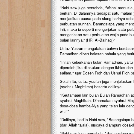
"Nabi saw juga bersabda, “Wahai manusia,
berkah. Di dalamnya terdapat satu malam ya
menjadikan puasa pada siang harinya seb
perbuatan sunnah. Barangsiapa yang mende
ini), maka ia seperti mengerjakan satu pe
mengerjakan satu perbuatan wajib pada bul
bulan lainnya.” (HR. Al-Baihaqi)"
Ustaz Yusran mengatakan bahwa berdasarka
Ramadhan diberi balasan pahala yang berl
"Inilah keberkahan bulan Ramadhan, yaitu 
diperoleh jika dilakukan dengan ikhlas dan
sallam." ujar Dosen Fiqh dan Ushul Fiqh p
Selain itu, ustaz yusran juga menjelaska
(syahrul Maghfirah) beserta dalilnya.
"Keutamaan lain bulan Bulan Ramadhan ad
syahrul Maghfirah. Dinamakan syahrul Mag
dosa-dosa hamba-Nya yang telah lalu den
witir."
"Dalilnya, hadits Nabi saw, "Barangsiap
(dari Allah ta'ala), niscaya diampuni dosa-d
"Nabi saw juga bersabda, "Barangsiapa ya