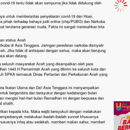
ovid-19 tentu tidak akan sempurna jika tidak didukung oleh
paya untuk memberantas penyebaran covid-19 dan Hoax,
 pihak terhadap bahaya judii online (chip/PUBG) dan Narkoba
at terutama generasi muda. Fakta ini sangat meresahkan kita
gan status Aceh
tkoba di Asia Tenggara. Jaringan peredaran narkoba disinyalir
h. Jika tidak di antisipasi dengan serius, maka akan berujung
sa akan datang.
a seluruh masyarakat Aceh yang disampaikan oleh para
han 1443 H Pemerintah Aceh yang dikirim ke seluruh kota dan
luruh SPKA termasuk Dinas Pertanian dan Perkebunan Aceh yang
ota Ikatan Ulama dan Da'i Asia Tenggara ini menyampaikan
ntuk bergembira dan bersyukur dengan kedatangan bulan
an mengisi hari-hari bulan Ramadhan ini dengan berpuasa dan
 shalih.
berikan kepada kita. Maka wajib bersyukuri dengan melakukan
 memperbanyak melakukan ibadah-ibadah sunnat khususnya
h khususnya infaq atau sedekah, memberi makan sahur, memberi