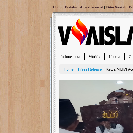
|
|
|
|
Home
Redaksi
Advertisement
Kirim Naskah
Pe
Indonesiana
Worlds
Islamia
Co
Home
|
Press Release
| Ketua MIUMI Ac
Bantu Naura, Balit
Tumor Pembuluh D
Hidup Naura Salsabila 
rintangan yang sangat b
berusia sepuluh bulan, b
menghadapi penyakit yan
pembuluh darah berukur