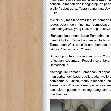
dengan keimanan dan mengharapkan pahala 
'alaih)," sebut ustaz Yusran yang juga Dok
(IIUM).
"Selain itu, masih banyak lagi keutamaan 
taqwa, bulan itqun minan nar (pembebasan 
dan sebagainya, yang tidak mungkin saya j
"Berbagai keutamaan bulan Ramadhan ini 
menghidupkan Ramadhan dengan tadarus A
Tarawih dan Witir, berinfak atau bersede
lainnya," tegas ustaz Yusran.
Sebagai penutup taushiahnya, ustaz Yusr
Istiqamah Kecamatan Pegasin Kota Takeng
Ramadhan ini.
"Berbagai keutamaan Ramadhan ini sepatu
memperbanyak ibadah, baik ibadah wajib sep
bertadarus Al-Qur'an, maupun Ibadah sun
Tarawih dan Witir serta memperbanyak am
dan bukaan puasa, menolong orang lain, 
pungkasnya.