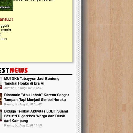
kanak Islam Terpadu (TKIT) An Najjah d
Gedung Majelis Taklim di Jonggol,...
MUI DKI: Tabayyun Jadi Benteng
Tangkal Hoaks di Era AI
Jum'at, 07 Aug 2026 06:32
Dinamain ''Abu Lahab'' Karena Sangat
Tampan, Tapi Menjadi Simbol Neraka
Kamis, 06 Aug 2026 15:42
Diduga Terlibat Aktivitas LGBT, Suami
Beristri Digerebek Warga dan Diusir
dari Kampung
Kamis, 06 Aug 2026 14:59