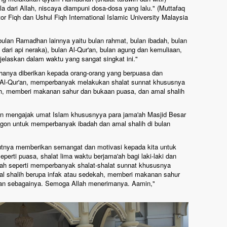
dari Allah, niscaya diampuni dosa-dosa yang lalu." (Muttafaq
tor Fiqh dan Ushul Fiqh International Islamic University Malaysia
bulan Ramadhan lainnya yaitu bulan rahmat, bulan ibadah, bulan
dari api neraka), bulan Al-Qur'an, bulan agung dan kemuliaan,
elaskan dalam waktu yang sangat singkat ini."
hanya diberikan kepada orang-orang yang berpuasa dan
l-Qur'an, memperbanyak melakukan shalat sunnat khususnya
kah, memberi makanan sahur dan bukaan puasa, dan amal shalih
an mengajak umat Islam khususnyya para jama'ah Masjid Besar
on untuk memperbanyak ibadah dan amal shalih di bulan
tnya memberikan semangat dan motivasi kepada kita untuk
erti puasa, shalat lima waktu berjama'ah bagi laki-laki dan
nah seperti memperbanyak shalat-shalat sunnat khususnya
al shalih berupa infak atau sedekah, memberi makanan sahur
dan sebagainya. Semoga Allah menerimanya. Aamin,"