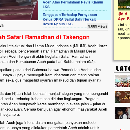
Aceh Atas Permintaan Revisi Qanun
LKS
Lima Tahun Mangkrak, Masjid di
Tanggapan Terhadap Pernyataan
Pelosok ini Mengenaskan. Ayo Bantu.!!
Ketua DPRA Saiful Bahri Terkait
Revisi Qanun LKS
Nasib masjid di Kampung Cilumbu ini sungguh
wib
9.689 views
mengenaskan. Lima tahun mangkrak, kini nyaris
tak berbentuk masjid, dipenuhi rumput liar,
h Safari Ramadhan di Takengon
berlumut, dan menghitam terpapar panas dan
hujan....
elis Intelektual dan Ulama Muda Indonesia (MIUMI) Aceh Ustaz
il sebagai penceramah safari Ramadhan di Masjid Besar
ten Aceh Tengah di akhir kegiatan Safari Ramadhan
anian dan Perkebunan Aceh pada hari Sabtu malam (9/2).
paikan pesan dari Gubernur bahwa Pemerintah Aceh sudah
am upaya - upaya mencegah kemudharatan dan menciptakan
m sekaligus maqashid syari'ah (maksud dan tujuan syariat)
is dan Hijau ) telah berhasil menjadi slogan yang mempengaruhi
 peduli terhadap kebersihan diri dan lingkungan. Program
intah Aceh berupayah keras membangun akses jalan – jalan di
tar kepulauan. Semua bertujuan agar ekonomi masyarakat Aceh
h sejahtera.
ntah Aceh juga intens dalam mengakampanyekan metode
emua upaya yang dilakukan pemerintah Aceh adalah untuk