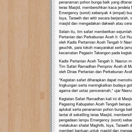
penanaman pohon bunga baik yang ditanam 
teras Masjid, membersihkan kaca jendela M
Emergency (sorot) sebanyak 4 (empat) bua
Isya, Tarawih dan witir secara berjana'a
masjid dan mengadakan dakwah atau cer
Selain itu, tim safari memberikan sejumla
Pertanian dan Perkebunan Aceh Ir. Cut H
oleh Kadis Pertamian Aceh Tengah Ir Nasr
geuchik, para tokoh masyarakat serta jama
kecamatan Pegasin Takengon pada kegiat
Kadis Pertanian Aceh Tengah Ir. Nasrun m
Tim Safari Ramadhan Pemprov Aceh di Mas
oleh Dinas Pertanian dan Perkebunan Ace
"Kegiatan safari diharapkan dapat memoti
lingkungan serta meningkatkan budaya got
agama dari ustaz penceramah," ujar Nasru
Kegiatan Safari Ramadhan kali ini di Me
Pegasing Kabupaten Aceh Tengah berupa 
aplukat serta penanaman pohon bunga bai
lantai di sekeliling teras Masjid, membersi
pengadaan lampu Emergency (sorot) seban
melakukan shalat Maghrib, Isya, Tarawih 
memberi bantuan untuk masjid dan menga