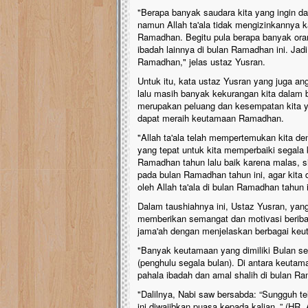
"Berapa banyak saudara kita yang ingin d
namun Allah ta'ala tidak mengizinkannya 
Ramadhan. Begitu pula berapa banyak oran
ibadah lainnya di bulan Ramadhan ini. Jadi
Ramadhan," jelas ustaz Yusran.
Untuk itu, kata ustaz Yusran yang juga a
lalu masih banyak kekurangan kita dalam 
merupakan peluang dan kesempatan kita ya
dapat meraih keutamaan Ramadhan.
"Allah ta'ala telah mempertemukan kita
yang tepat untuk kita memperbaiki segala 
Ramadhan tahun lalu baik karena malas, s
pada bulan Ramadhan tahun ini, agar kit
oleh Allah ta'ala di bulan Ramadhan tahun i
Dalam taushiahnya ini, Ustaz Yusran, y
memberikan semangat dan motivasi beriba
jama'ah dengan menjelaskan berbagai keu
"Banyak keutamaan yang dimiliki Bulan s
(penghulu segala bulan). Di antara keut
pahala ibadah dan amal shalih di bulan R
"Dalilnya, Nabi saw bersabda: “Sungguh t
ini diwajibkan puasa kepada kalian..” (HR.