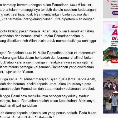
an berharap bertemu dengan bulan Ramadhan 1443 H kali ini,
karena telah memanggilnya terlebih dahulu sebelum kedatangan
g sakit sehinga tidak bisa menjalankan ibadah puasa dan
, kita termasuk orang-orang pilihan. Kita dipertemukan dengan
nggota bidabg pakar Parmusi Aceh, jika bulan Ramadhan tahun
beribadah dan beranal shalih, maka Ramadhan tahun ini
ng diberikan oleh Allah ta'ala untuk memperbaikinya sehingga
 dengan Ramadhan 1443 H. Maka Ramadhan tahun ini momentum
kekurangan kita dalam beribadah dan beramal shalih di bulan
ibuk atau karena sakit, dengan melakukannya secara optimal
a dapat meraih berbagai keutamaan Ramadhan yang disediakan
ni," ujar ustaz Yusran.
ang juga ketua PC Muhammadiyah Syah Kuala Kota Banda Aceh,
dah dan beramal shalih kepada umat Islam khususnya para
tamaan bulan Ramadhan dan cara meraih keutamaan tersebut.
ehingga Rasul saw menjulukinya sebagai sayyidusy syuhur
amaannya, bulan Ramadhan adalah bulan keberkahan. Maknanya,
amadhan dilipat gandakan
elah datang kepada kalian bulan yang penuh berkah. Pada bulan
 Ahmad, An-Nasa’i dan Al-Baihaqii)."