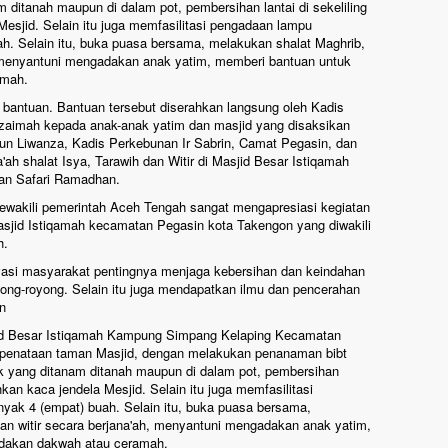
ditanah maupun di dalam pot, pembersihan lantai di sekeliling
esjid. Selain itu juga memfasilitasi pengadaan lampu
h. Selain itu, buka puasa bersama, melakukan shalat Maghrib,
h, menyantuni mengadakan anak yatim, memberi bantuan untuk
amah.
h bantuan. Bantuan tersebut diserahkan langsung oleh Kadis
uzaimah kepada anak-anak yatim dan masjid yang disaksikan
un Liwanza, Kadis Perkebunan Ir Sabrin, Camat Pegasin, dan
'ah shalat Isya, Tarawih dan Witir di Masjid Besar Istiqamah
an Safari Ramadhan.
ewakili pemerintah Aceh Tengah sangat mengapresiasi kegiatan
jid Istiqamah kecamatan Pegasin kota Takengon yang diwakili
h.
vasi masyarakat pentingnya menjaga kebersihan dan keindahan
ong-royong. Selain itu juga mendapatkan ilmu dan pencerahan
n
sjid Besar Istiqamah Kampung Simpang Kelaping Kecamatan
penataan taman Masjid, dengan melakukan penanaman bibt
k yang ditanam ditanah maupun di dalam pot, pembersihan
hkan kaca jendela Mesjid. Selain itu juga memfasilitasi
yak 4 (empat) buah. Selain itu, buka puasa bersama,
dan witir secara berjana'ah, menyantuni mengadakan anak yatim,
dakan dakwah atau ceramah.