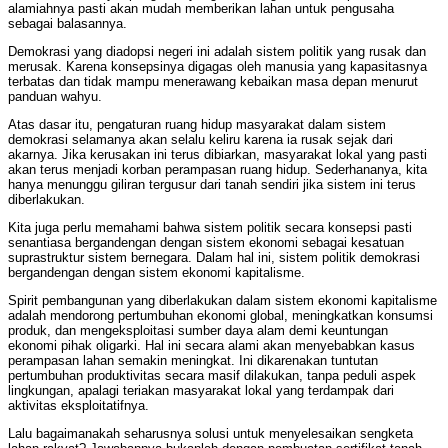
alamiahnya pasti akan mudah memberikan lahan untuk pengusaha
sebagai balasannya.
Demokrasi yang diadopsi negeri ini adalah sistem politik yang rusak dan
merusak. Karena konsepsinya digagas oleh manusia yang kapasitasnya
terbatas dan tidak mampu menerawang kebaikan masa depan menurut
panduan wahyu.
Atas dasar itu, pengaturan ruang hidup masyarakat dalam sistem
demokrasi selamanya akan selalu keliru karena ia rusak sejak dari
akarnya. Jika kerusakan ini terus dibiarkan, masyarakat lokal yang pasti
akan terus menjadi korban perampasan ruang hidup. Sederhananya, kita
hanya menunggu giliran tergusur dari tanah sendiri jika sistem ini terus
diberlakukan.
Kita juga perlu memahami bahwa sistem politik secara konsepsi pasti
senantiasa bergandengan dengan sistem ekonomi sebagai kesatuan
suprastruktur sistem bernegara. Dalam hal ini, sistem politik demokrasi
bergandengan dengan sistem ekonomi kapitalisme.
Spirit pembangunan yang diberlakukan dalam sistem ekonomi kapitalisme
adalah mendorong pertumbuhan ekonomi global, meningkatkan konsumsi
produk, dan mengeksploitasi sumber daya alam demi keuntungan
ekonomi pihak oligarki. Hal ini secara alami akan menyebabkan kasus
perampasan lahan semakin meningkat. Ini dikarenakan tuntutan
pertumbuhan produktivitas secara masif dilakukan, tanpa peduli aspek
lingkungan, apalagi teriakan masyarakat lokal yang terdampak dari
aktivitas eksploitatifnya.
Lalu bagaimanakah seharusnya solusi untuk menyelesaikan sengketa