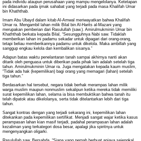
pada individu ataupun perusahaan yang mampu mengelolanya. Ketetapan
ini didasarkan pada ijmak sahabat yang terjadi pada masa Khalifah Umar
bin Khaththab.
Imam Abu Ubayd dalam kitab Al-Amwal meriwayatkan bahwa Khalifah
Umar ra. Mengambil lahan milik Bilal bin Al-Harits al-Mazani yang
merupakan pemberian dari Rasulullah (saw.). Amirulmukminin Umar bin
Khaththab berkata kepada Bilal, “Sesungguhnya Nabi saw. Tidaklah
memberikan lahan ini padamu sekadar untuk dipagari dari orang-orang,
tetapi beliau memberikannya padamu untuk dikelola. Maka ambillah yang
sanggup engkau kelola dan kembalikan sisanya.”
Adapun batas waktu penelantaran tanah sampai akhirnya nanti akan
ditarik oleh penguasa untuk diberikan pada pihak lain adalah setelah tiga
tahun. Amirulmukminin Umar ra. Juga mengatakan kepada kaum muslim,
“Tidak ada hak (kepemilikan) bagi orang yang memagari (lahan) setelah
tiga tahun.”
Berdasarkan hal tersebut, negara tidak berhak merampas lahan milik
warga muslim maupun nonmuslim sekalipun ketika mereka tidak memiliki
surat kepemilikan lahan, selama ia bisa membuktikan bahwa tanah itu
telah dipatok atau dikelolanya, serta tidak ditelantarkan lebih dari tiga
tahun.
Sangat kontras dengan yang terjadi sekarang ini, kepemilikan lahan
ditekankan pada kepemilikan sertifikat. Menjadi sangat wajar ketika kasus
perampasan lahan kian masif terjadi, padahal perampasan lahan adalah
kezaliman yang terkategori dosa besar, apalagi jika spiritnya untuk
mengenyangkan oligarki.
Rasulullah saw. Bersabda, “Siapa yang pernah berbuat aniaya sejengkal