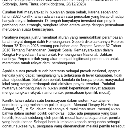
Sidorarjo, Jawa Timur. (detik[dot]com, 28/12/2023)
Curahan hati masyarakat ini bukanlah tanpa sebab, karena sepanjang
tahun 2023 konflik lahan adalah salah satu persoalan yang kerap dihadapi
banyak rakyat Indonesia. Di tengah banyaknya investasi dan proyek
pembangunan strategis, sengketa lahan antara warga dengan perusahaan
merupakan suatu keniscayaan.
Parahnya negara justru membuat aturan yang memudahkan perampasan
tanah rakyat dengan dalih Pembangunan. Seperti dikeluarkannya Perpres
Nomor 78 Tahun 2023 tentang perubahan atas Perpres Nomor 62 Tahun
2018 Tentang Penanganan Dampak Sosial Kemasyarakatan dalam
Rangka Penyediaan Tanah untuk Pembangunan Nasional. Bahkan
nantinya Perpres inilah yang akan menjadi legitimasi pemerintah untuk
merampas tanah rakyat demi pembangunan.
Apabila suatu proyek sudah berstatus sebagai proyek nasional, apapun
kendala yang dapat menghalanginya terlaksana di level kabupaten, tidak
akan dipedulikan. Sekalipun bentuk kendala itu berupa protes masyarakat
lokal yang sangat terdampak dari aktivitas proyek tersebut. Padahal
nyatanya pembangunan ini bukan untuk kepentingan rakyat ataupun
menguntungkan rakyat, namun untuk perusahaan (pemilik modal).
Konflik lahan adalah satu keniscayaan dalam sistem kapitalisme
demokrasi yang melahirkan politik oligarki. Menurut Despry Nur Annisa
Ahmad, S.T., M.Sc. dalam tulisannya di muslimah news, menunjukkan
bahwa dalam sistem politik demokrasi, tidak ada penguasa yang bisa
terpilih, kecuali didukung oleh pemilik modal karena biaya untuk pemilu
yang begitu besar. Sebagai bentuk imbalan kepada pengusaha sebagai
donatur suksesinya, penguasa yang dimenangkan melalui pemilu tersebut