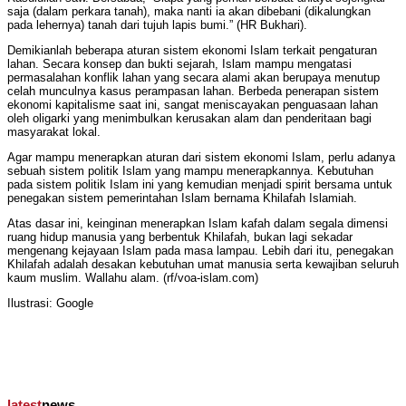
saja (dalam perkara tanah), maka nanti ia akan dibebani (dikalungkan
pada lehernya) tanah dari tujuh lapis bumi.” (HR Bukhari).
Demikianlah beberapa aturan sistem ekonomi Islam terkait pengaturan
lahan. Secara konsep dan bukti sejarah, Islam mampu mengatasi
permasalahan konflik lahan yang secara alami akan berupaya menutup
celah munculnya kasus perampasan lahan. Berbeda penerapan sistem
ekonomi kapitalisme saat ini, sangat meniscayakan penguasaan lahan
oleh oligarki yang menimbulkan kerusakan alam dan penderitaan bagi
masyarakat lokal.
Agar mampu menerapkan aturan dari sistem ekonomi Islam, perlu adanya
sebuah sistem politik Islam yang mampu menerapkannya. Kebutuhan
pada sistem politik Islam ini yang kemudian menjadi spirit bersama untuk
penegakan sistem pemerintahan Islam bernama Khilafah Islamiah.
Atas dasar ini, keinginan menerapkan Islam kafah dalam segala dimensi
ruang hidup manusia yang berbentuk Khilafah, bukan lagi sekadar
mengenang kejayaan Islam pada masa lampau. Lebih dari itu, penegakan
Khilafah adalah desakan kebutuhan umat manusia serta kewajiban seluruh
kaum muslim. Wallahu alam. (rf/voa-islam.com)
Ilustrasi: Google
latest
news