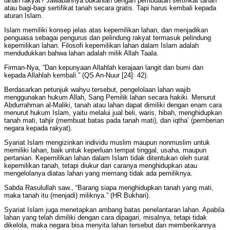
lahan rakyat? Jawabannya bukanlah dengan pembuatan sertifikat tanah
atau bagi-bagi sertifikat tanah secara gratis. Tapi harus kembali kepada
aturan Islam.
Islam memiliki konsep jelas atas kepemilikan lahan, dan menjadikan
penguasa sebagai pengurus dan pelindung rakyat termasuk pelindung
kepemilikan lahan. Filosofi kepemilikan lahan dalam Islam adalah
mendudukkan bahwa lahan adalah milik Allah Taala.
Firman-Nya, “Dan kepunyaan Allahlah kerajaan langit dan bumi dan
kepada Allahlah kembali.” (QS An-Nuur [24]: 42).
Berdasarkan petunjuk wahyu tersebut, pengelolaan lahan wajib
menggunakan hukum Allah, Sang Pemilik lahan secara hakiki. Menurut
Abdurrahman al-Maliki, tanah atau lahan dapat dimiliki dengan enam cara
menurut hukum Islam, yaitu melalui jual beli, waris, hibah, menghidupkan
tanah mati, tahjir (membuat batas pada tanah mati), dan iqtha’ (pemberian
negara kepada rakyat).
Syariat Islam mengizinkan individu muslim maupun nonmuslim untuk
memiliki lahan, baik untuk keperluan tempat tinggal, usaha, maupun
pertanian. Kepemilikan lahan dalam Islam tidak ditentukan oleh surat
kepemilikan tanah, tetapi diukur dari caranya menghidupkan atau
mengelolanya diatas lahan yang memang tidak ada pemiliknya.
Sabda Rasulullah saw., “Barang siapa menghidupkan tanah yang mati,
maka tanah itu (menjadi) miliknya.” (HR Bukhari).
Syariat Islam juga menetapkan ambang batas penelantaran lahan. Apabila
lahan yang telah dimiliki dengan cara dipagari, misalnya, tetapi tidak
dikelola, maka negara bisa menyita lahan tersebut dan memberikannya