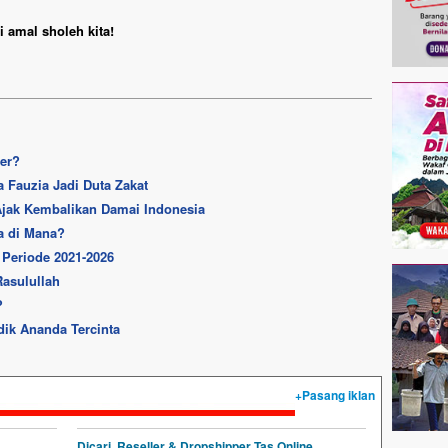
 amal sholeh kita!
ver?
Fauzia Jadi Duta Zakat
Ajak Kembalikan Damai Indonesia
a di Mana?
Periode 2021-2026
Rasulullah
?
dik Ananda Tercinta
+Pasang iklan
Dicari, Reseller & Dropshipper Tas Online