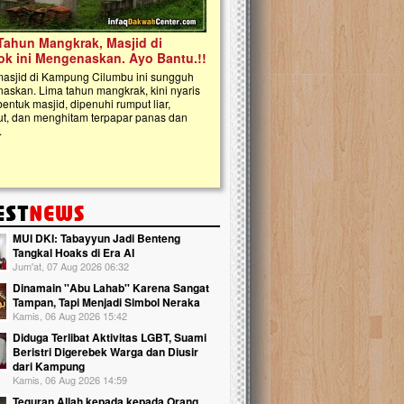
kanak Islam Terpadu (TKIT) An 
Gedung Majelis Taklim di Jonggol
!
MUI DKI: Tabayyun Jadi Benteng
Tangkal Hoaks di Era AI
Jum'at, 07 Aug 2026 06:32
Dinamain ''Abu Lahab'' Karena Sangat
Tampan, Tapi Menjadi Simbol Neraka
Kamis, 06 Aug 2026 15:42
Diduga Terlibat Aktivitas LGBT, Suami
Beristri Digerebek Warga dan Diusir
dari Kampung
Kamis, 06 Aug 2026 14:59
Teguran Allah kepada kepada Orang