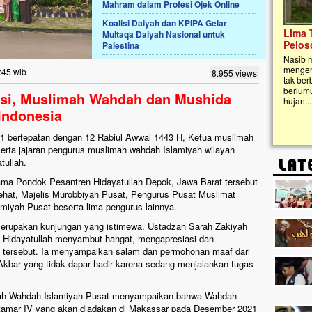
Mahram dalam Profesi Ojek Online
Koalisi Daiyah dan KPIPA Gelar
Lima Tahun Mangkrak, Masjid di
Multaqa Daiyah Nasional untuk
Pelosok ini Mengenaskan. Ayo Bantu.!
Palestina
Nasib masjid di Kampung Cilumbu ini sungguh
mengenaskan. Lima tahun mangkrak, kini nyaris
:45 wib
8.955 views
tak berbentuk masjid, dipenuhi rumput liar,
berlumut, dan menghitam terpapar panas dan
rasi, Muslimah Wahdah dan Mushida
hujan....
Indonesia
1 bertepatan dengan 12 Rabiul Awwal 1443 H, Ketua muslimah
erta jajaran pengurus muslimah wahdah Islamiyah wilayah
ullah.
ama Pondok Pesantren Hidayatullah Depok, Jawa Barat tersebut
asehat, Majelis Murobbiyah Pusat, Pengurus Pusat Muslimat
miyah Pusat beserta lima pengurus lainnya.
 merupakan kunjungan yang istimewa. Ustadzah Sarah Zakiyah
at Hidayatullah menyambut hangat, mengapresiasi dan
 tersebut. Ia menyampaikan salam dan permohonan maaf dari
bar yang tidak dapar hadir karena sedang menjalankan tugas
imah Wahdah Islamiyah Pusat menyampaikan bahwa Wahdah
ktamar IV yang akan diadakan di Makassar pada Desember 2021