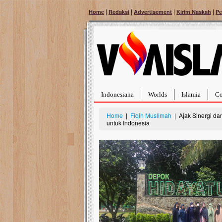
|
|
|
|
Home
Redaksi
Advertisement
Kirim Naskah
Pe
Indonesiana
Worlds
Islamia
Co
Home
|
Fiqih Muslimah
| Ajak Sinergi da
untuk Indonesia
Bantu Naura,
Tumor Pembu
Hidup Naura Sa
rintangan yang 
berusia sepuluh 
menghadapi peny
pembuluh darah 