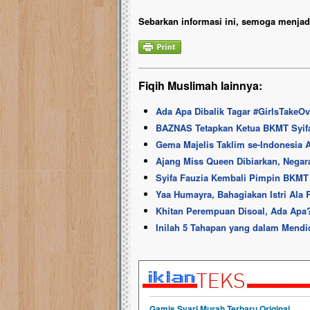
Sebarkan informasi ini, semoga menjadi
Fiqih Muslimah lainnya:
Ada Apa Dibalik Tagar #GirlsTakeO
BAZNAS Tetapkan Ketua BKMT Syifa 
Gema Majelis Taklim se-Indonesia 
Ajang Miss Queen Dibiarkan, Negar
Syifa Fauzia Kembali Pimpin BKMT 
Yaa Humayra, Bahagiakan Istri Ala 
Khitan Perempuan Disoal, Ada Apa
Inilah 5 Tahapan yang dalam Mendi
Gamis Syari Murah Terbaru Original