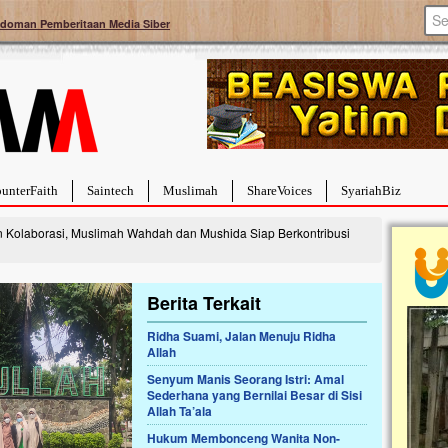
doman Pemberitaan Media Siber
unterFaith
Saintech
Muslimah
ShareVoices
SyariahBiz
n Kolaborasi, Muslimah Wahdah dan Mushida Siap Berkontribusi
Berita Terkait
Ridha Suami, Jalan Menuju Ridha
 Balita Hebat Sembuh Dari
Allah
luh Darah
Senyum Manis Seorang Istri: Amal
lsabila dipenuhi dengan
Sederhana yang Bernilai Besar di Sisi
sangat berat. Meskipun baru
Allah Ta’ala
bulan, bayi yang imut ini harus
akit yang dahsyat, yaitu tumor
Hukum Membonceng Wanita Non-
berukuran...