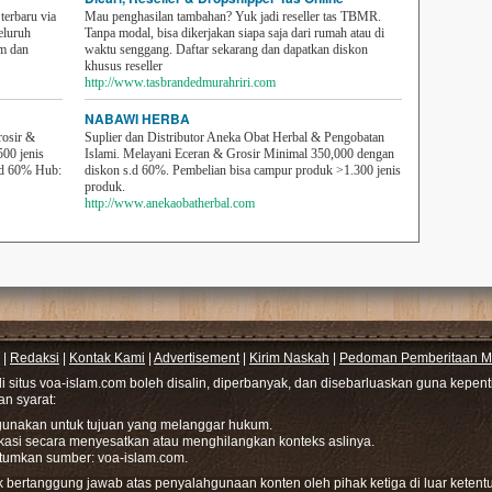
erbaru via
Mau penghasilan tambahan? Yuk jadi reseller tas TBMR.
eluruh
Tanpa modal, bisa dikerjakan siapa saja dari rumah atau di
em dan
waktu senggang. Daftar sekarang dan dapatkan diskon
khusus reseller
http://www.tasbrandedmurahriri.com
NABAWI HERBA
rosir &
Suplier dan Distributor Aneka Obat Herbal & Pengobatan
500 jenis
Islami. Melayani Eceran & Grosir Minimal 350,000 dengan
sd 60% Hub:
diskon s.d 60%. Pembelian bisa campur produk >1.300 jenis
produk.
http://www.anekaobatherbal.com
|
Redaksi
|
Kontak Kami
|
Advertisement
|
Kirim Naskah
|
Pedoman Pemberitaan Me
di situs voa-islam.com boleh disalin, diperbanyak, dan disebarluaskan guna kepe
gan syarat:
hgunakan untuk tujuan yang melanggar hukum.
ikasi secara menyesatkan atau menghilangkan konteks aslinya.
tumkan sumber: voa-islam.com.
bertanggung jawab atas penyalahgunaan konten oleh pihak ketiga di luar ketentu