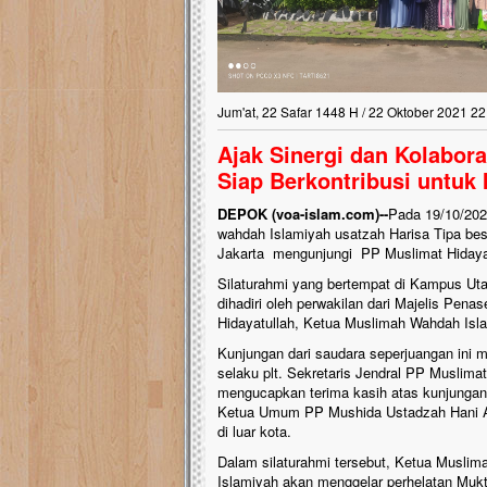
Jum'at, 22 Safar 1448 H / 22 Oktober 2021 22
Ajak Sinergi dan Kolabo
Siap Berkontribusi untuk 
DEPOK (voa-islam.com)--
Pada 19/10/202
wahdah Islamiyah usatzah Harisa Tipa bes
Jakarta mengunjungi PP Muslimat Hidayat
Silaturahmi yang bertempat di Kampus Ut
dihadiri oleh perwakilan dari Majelis Pen
Hidayatullah, Ketua Muslimah Wahdah Isla
Kunjungan dari saudara seperjuangan ini
selaku plt. Sekretaris Jendral PP Muslim
mengucapkan terima kasih atas kunjungan
Ketua Umum PP Mushida Ustadzah Hani Ak
di luar kota.
Dalam silaturahmi tersebut, Ketua Musl
Islamiyah akan menggelar perhelatan Mu