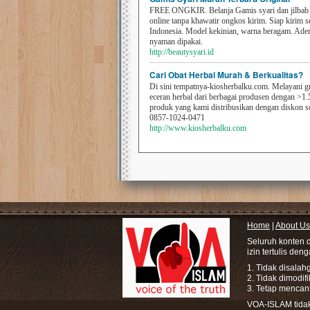
FREE ONGKIR. Belanja Gamis syari dan jilbab t
online tanpa khawatir ongkos kirim. Siap kirim s
Indonesia. Model kekinian, warna beragam. Ad
nyaman dipakai.
http://beautysyari.id
Cari Obat Herbal Murah & Berkualitas?
Di sini tempatnya-kiosherbalku.com. Melayani g
eceran herbal dari berbagai produsen dengan >1.
produk yang kami distribusikan dengan diskon 
0857-1024-0471
http://www.kiosherbalku.com
Home
|
About Us
Seluruh konten 
izin tertulis den
1. Tidak disala
2. Tidak dimodif
3. Tetap mencan
VOA-ISLAM tidak 