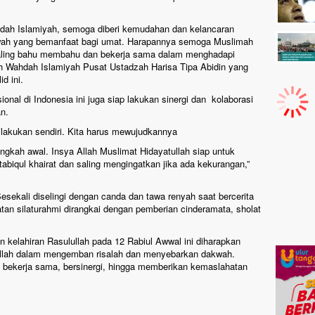
dah Islamiyah, semoga diberi kemudahan dan kelancaran
wah yang bemanfaat bagi umat. Harapannya semoga Muslimah
saling bahu membahu dan bekerja sama dalam menghadapi
h Wahdah Islamiyah Pusat Ustadzah Harisa Tipa Abidin yang
d ini.
nal di Indonesia ini juga siap lakukan sinergi dan kolaborasi
an.
ilakukan sendiri. Kita harus mewujudkannya
ngkah awal. Insya Allah Muslimat Hidayatullah siap untuk
astabiqul khairat dan saling mengingatkan jika ada kekurangan,”
Sesekali diselingi dengan canda dan tawa renyah saat bercerita
an silaturahmi dirangkai dengan pemberian cinderamata, sholat
 kelahiran Rasulullah pada 12 Rabiul Awwal ini diharapkan
ullah dalam mengemban risalah dan menyebarkan dakwah.
k bekerja sama, bersinergi, hingga memberikan kemaslahatan