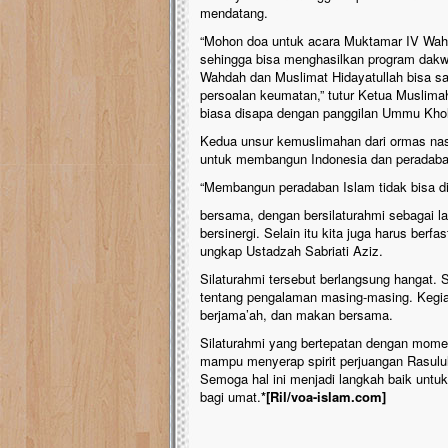
mendatang.
“Mohon doa untuk acara Muktamar IV Wah
sehingga bisa menghasilkan program dak
Wahdah dan Muslimat Hidayatullah bisa 
persoalan keumatan,” tutur Ketua Muslima
biasa disapa dengan panggilan Ummu Kholi
Kedua unsur kemuslimahan dari ormas nasio
untuk membangun Indonesia dan peradab
“Membangun peradaban Islam tidak bisa d
bersama, dengan bersilaturahmi sebagai la
bersinergi. Selain itu kita juga harus berf
ungkap Ustadzah Sabriati Aziz.
Silaturahmi tersebut berlangsung hangat. 
tentang pengalaman masing-masing. Kegiat
berjama’ah, dan makan bersama.
Silaturahmi yang bertepatan dengan momen
mampu menyerap spirit perjuangan Rasul
Semoga hal ini menjadi langkah baik untu
bagi umat.
*[Ril/voa-islam.com]