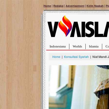
|
|
|
|
Home
Redaksi
Advertisement
Kirim Naskah
Pe
Indonesiana
Worlds
Islamia
Co
Home
|
Konsultasi Syariah
| Niat Mandi 
Bantu Naura, Balit
Tumor Pembuluh D
Hidup Naura Salsabila 
rintangan yang sangat b
berusia sepuluh bulan, b
menghadapi penyakit yan
pembuluh darah berukur