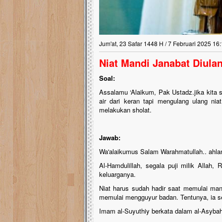
Jum'at, 23 Safar 1448 H / 7 Februari 2025 16
Niat Mandi Janabat Diul
Soal:
Assalamu ‘Alaikum, Pak Ustadz.jika kita
air dari keran tapi mengulang ulang ni
melakukan sholat.
Jawab:
Wa'alaikumus Salam Warahmatullah.. ahla
Al-Hamdulillah, segala puji milik Allah
keluarganya.
Niat harus sudah hadir saat memulai mand
memulai mengguyur badan. Tentunya, ia s
Imam al-Suyuthiy berkata dalam al-Asybah 