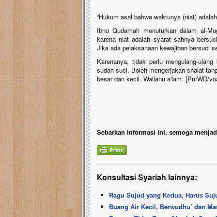
“Hukum asal bahwa waktunya (niat) adalah 
Ibnu Qudamah menuturkan dalam al-Mugh
karena niat adalah syarat sahnya bersu
Jika ada pelaksanaan kewajiban bersuci se
Karenanya, tidak perlu mengulang-ulang
sudah suci. Boleh mengerjakan shalat ta
besar dan kecil. Wallahu a'lam. [PurWD/v
Sebarkan informasi ini, semoga menjadi
Konsultasi Syariah lainnya:
Ragu Sujud yang Kedua, Harus Suj
Buang Air Kecil, Berwudhu’ dan Ma