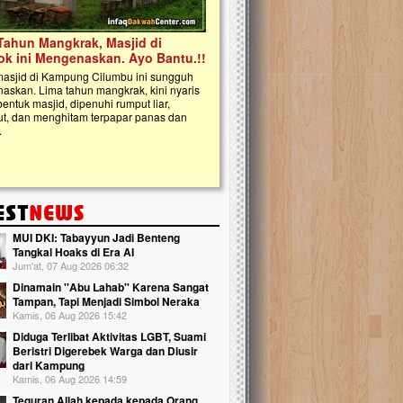
kanak Islam Terpadu (TKIT) An Najjah d
Gedung Majelis Taklim di Jonggol,...
MUI DKI: Tabayyun Jadi Benteng
Tangkal Hoaks di Era AI
Jum'at, 07 Aug 2026 06:32
Dinamain ''Abu Lahab'' Karena Sangat
Tampan, Tapi Menjadi Simbol Neraka
Kamis, 06 Aug 2026 15:42
Diduga Terlibat Aktivitas LGBT, Suami
Beristri Digerebek Warga dan Diusir
dari Kampung
Kamis, 06 Aug 2026 14:59
Teguran Allah kepada kepada Orang