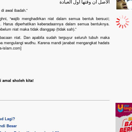
الأصل أن وقتها أول العبادة
di awal ibadah.”
ni, “wajib menghadirkan niat dalam semua bentuk bersuci;
ci. Harus diperhatikan keberadaannya dalam semua bentuknya.
belum niat maka tidak dianggap (tidak sah).”
 bacaan niat. Dan apabila sudah terguyur seluruh tubuh maka
npa mengulangi wudhu. Karena mandi janabat mengangkat hadats
oa-islam.com]
 amal sholeh kita!
ud Lagi?
ndi Besar