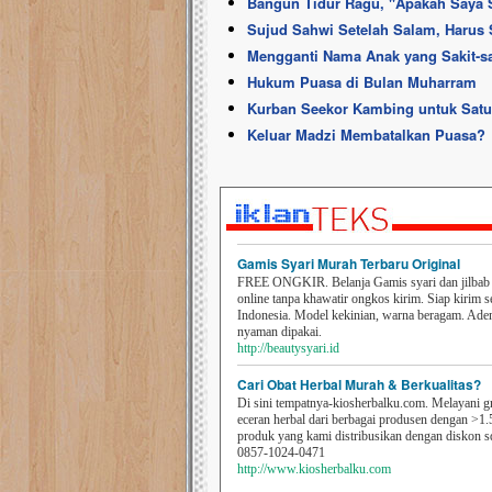
Bangun Tidur Ragu, ''Apakah Saya
Sujud Sahwi Setelah Salam, Harus
Mengganti Nama Anak yang Sakit-sa
Hukum Puasa di Bulan Muharram
Kurban Seekor Kambing untuk Satu
Keluar Madzi Membatalkan Puasa?
Gamis Syari Murah Terbaru Original
FREE ONGKIR. Belanja Gamis syari dan jilbab t
online tanpa khawatir ongkos kirim. Siap kirim s
Indonesia. Model kekinian, warna beragam. Ad
nyaman dipakai.
http://beautysyari.id
Cari Obat Herbal Murah & Berkualitas?
Di sini tempatnya-kiosherbalku.com. Melayani g
eceran herbal dari berbagai produsen dengan >1.
produk yang kami distribusikan dengan diskon 
0857-1024-0471
http://www.kiosherbalku.com