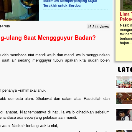
Makmum Memperpanjang Sujud
Terakhir untuk Berdoa
Lima Tahun Mangkrak, Masjid di
Pelosok ini Mengenaskan. Ayo Bantu.!!
Nasib masjid di Kampung Cilumbu ini sungguh
:14 wib
46.344 views
mengenaskan. Lima tahun mangkrak, kini nyaris
tak berbentuk masjid, dipenuhi rumput liar,
ang-ulang Saat Menggguyur Badan?
berlumut, dan menghitam terpapar panas dan
hujan....
 sudah membaca niat mandi wajib dan mandi wajib menggunakan
at saat air sedang mengguyur tubuh apakah kita sudah boleh
n penanya –rahimakallahu-.
, Rabb semesta alam. Shalawat dan salam atas Rasulullah dan
i janabat. Niat tempatnya di hati. Ia wajib dihadirkan sebelum
enantiasa ada sepanjang pelaksanaan mandi.
wa al-Nadzair tentang waktu niat,