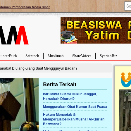
doman Pemberitaan Media Siber
unterFaith
Saintech
Muslimah
ShareVoices
SyariahBiz
Janabat Diulang-ulang Saat Menggguyur Badan?
Berita Terkait
Istri Minta Suami Cukur Jenggot,
Haruskah Dituruti?
a Hebat Sembuh Dari
Pales
arah
Tanga
Menggunakan Obat Kumur Saat Puasa
dipenuhi dengan
Sahaba
Hukum Mencetak &
erat. Meskipun baru
terbaik
Memperjualbelikan Mushaf Al-Qur’an
ayi yang imut ini harus
mengua
Berwarna?
g dahsyat, yaitu tumor
mencek
an...
berdona