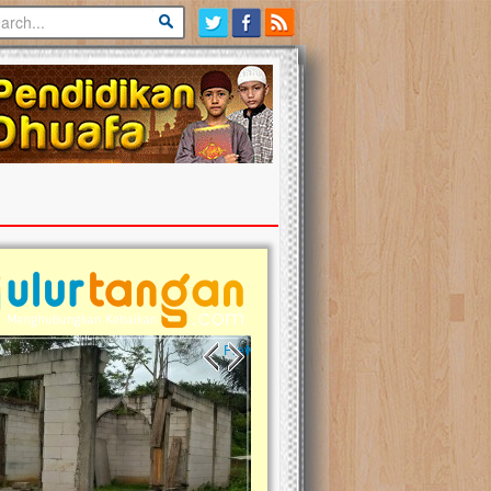
Previous slide
Next slide
tina Masih Berduka, Ayo Ulurkan
Open Donasi Wakaf Pembangu
n Bantu Mereka
Rumah Qur'an & TK Islam Terp
t, Ulurtangan mari kirimkan dukungan
Najjah di Jonggol
mu untuk warga Palestina di Gaza demi
tkan mereka menghadapi situasi
Saat ini, Ulurtangan bersama Yayasan 
am ini. Mari dukung mereka dengan
Najjahtul Islam Jonggol sedang merintis
si dengan cara:...
pembangunan Rumah Qur’an dan Tama