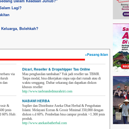
 Sedang Dalam Keadaan Junub?''
 Salam Lagi?
kitan
 Keluarga, Bolehkah?
+Pasang iklan
Dicari, Reseller & Dropshipper Tas Online
erbaru via
Mau penghasilan tambahan? Yuk jadi reseller tas TBMR.
eluruh
Tanpa modal, bisa dikerjakan siapa saja dari rumah atau di
em dan
waktu senggang. Daftar sekarang dan dapatkan diskon
khusus reseller
http://www.tasbrandedmurahriri.com
NABAWI HERBA
rosir &
Suplier dan Distributor Aneka Obat Herbal & Pengobatan
500 jenis
Islami. Melayani Eceran & Grosir Minimal 350,000 dengan
sd 60% Hub:
diskon s.d 60%. Pembelian bisa campur produk >1.300 jenis
produk.
http://www.anekaobatherbal.com