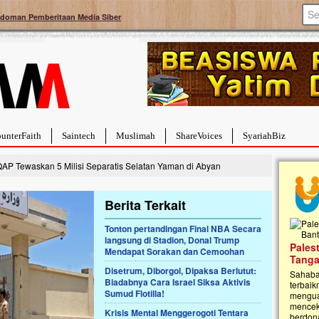
doman Pemberitaan Media Siber
unterFaith
Saintech
Muslimah
ShareVoices
SyariahBiz
P Tewaskan 5 Milisi Separatis Selatan Yaman di Abyan
Berita Terkait
Tonton pertandingan Final NBA Secara
langsung di Stadion, Donal Trump
a Hebat Sembuh Dari
Pales
Mendapat Sorakan dan Cemoohan
arah
Tanga
Disetrum, Diborgol, Dipaksa Berlutut:
dipenuhi dengan
Sahaba
Biadabnya Cara Israel Siksa Aktivis
erat. Meskipun baru
terbaik
Sumud Flotilla!
ayi yang imut ini harus
mengua
g dahsyat, yaitu tumor
mencek
Krisis Mental Menggerogoti Tentara
an...
berdona