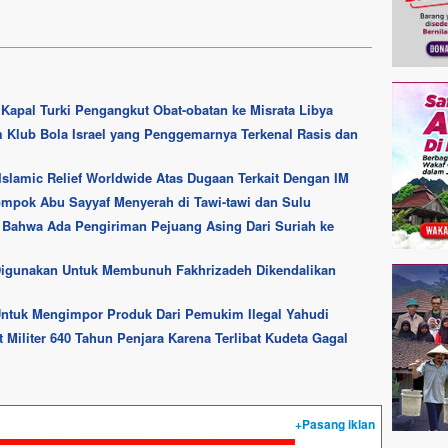
Kapal Turki Pengangkut Obat-obatan ke Misrata Libya
Klub Bola Israel yang Penggemarnya Terkenal Rasis dan
slamic Relief Worldwide Atas Dugaan Terkait Dengan IM
lompok Abu Sayyaf Menyerah di Tawi-tawi dan Sulu
a Bahwa Ada Pengiriman Pejuang Asing Dari Suriah ke
 Digunakan Untuk Membunuh Fakhrizadeh Dikendalikan
Untuk Mengimpor Produk Dari Pemukim Ilegal Yahudi
 Militer 640 Tahun Penjara Karena Terlibat Kudeta Gagal
+Pasang iklan