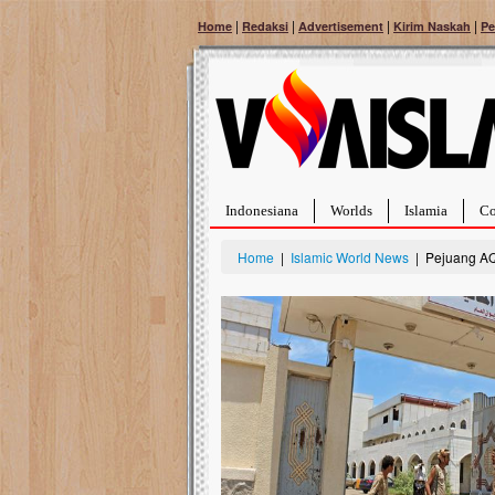
|
|
|
|
Home
Redaksi
Advertisement
Kirim Naskah
Pe
Indonesiana
Worlds
Islamia
Co
Home
|
Islamic World News
| Pejuang AQA
Bantu Naura, Balit
Tumor Pembuluh D
Hidup Naura Salsabila 
rintangan yang sangat b
berusia sepuluh bulan, b
menghadapi penyakit yan
pembuluh darah berukur