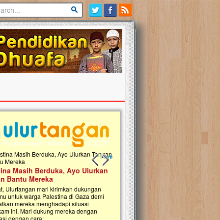
Previous slide
Next slide
tina Masih Berduka, Ayo Ulurkan
Open Donasi Wakaf Pembangu
n Bantu Mereka
Rumah Qur'an & TK Islam Terp
t, Ulurtangan mari kirimkan dukungan
Najjah di Jonggol
mu untuk warga Palestina di Gaza demi
tkan mereka menghadapi situasi
Saat ini, Ulurtangan bersama Yayasan 
am ini. Mari dukung mereka dengan
Najjahtul Islam Jonggol sedang merintis
si dengan cara:...
pembangunan Rumah Qur’an dan Tama