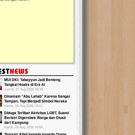
kanak Islam Terpadu (TKIT) An Najjah d
Gedung Majelis Taklim di Jonggol,...
MUI DKI: Tabayyun Jadi Benteng
Tangkal Hoaks di Era AI
Jum'at, 07 Aug 2026 06:32
Dinamain ''Abu Lahab'' Karena Sangat
Tampan, Tapi Menjadi Simbol Neraka
Kamis, 06 Aug 2026 15:42
Diduga Terlibat Aktivitas LGBT, Suami
Beristri Digerebek Warga dan Diusir
dari Kampung
Kamis, 06 Aug 2026 14:59
Teguran Allah kepada kepada Orang