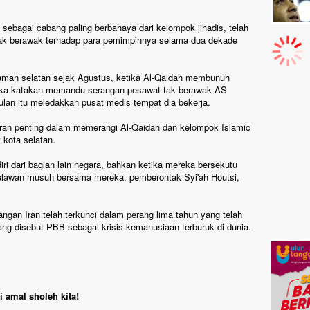
bagai cabang paling berbahaya dari kelompok jihadis, telah
k berawak terhadap para pemimpinnya selama dua dekade
Yaman selatan sejak Agustus, ketika Al-Qaidah membunuh
reka katakan memandu serangan pesawat tak berawak AS
lan itu meledakkan pusat medis tempat dia bekerja.
n penting dalam memerangi Al-Qaidah dan kelompok Islamic
 kota selatan.
ri dari bagian lain negara, bahkan ketika mereka bersekutu
elawan musuh bersama mereka, pemberontak Syi'ah Houtsi,
ngan Iran telah terkunci dalam perang lima tahun yang telah
g disebut PBB sebagai krisis kemanusiaan terburuk di dunia.
 amal sholeh kita!