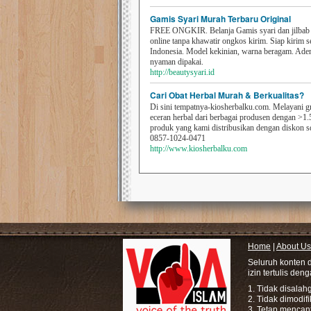
Gamis Syari Murah Terbaru Original
FREE ONGKIR. Belanja Gamis syari dan jilbab t
online tanpa khawatir ongkos kirim. Siap kirim s
Indonesia. Model kekinian, warna beragam. Ad
nyaman dipakai.
http://beautysyari.id
Cari Obat Herbal Murah & Berkualitas?
Di sini tempatnya-kiosherbalku.com. Melayani g
eceran herbal dari berbagai produsen dengan >1.
produk yang kami distribusikan dengan diskon 
0857-1024-0471
http://www.kiosherbalku.com
Home
|
About Us
Seluruh konten 
izin tertulis den
1. Tidak disala
2. Tidak dimodif
3. Tetap mencan