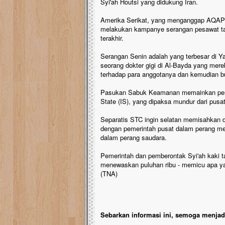
Syi'ah Houtsi yang didukung Iran.
Amerika Serikat, yang menganggap AQAP se
melakukan kampanye serangan pesawat ta
terakhir.
Serangan Senin adalah yang terbesar di 
seorang dokter gigi di Al-Bayda yang me
terhadap para anggotanya dan kemudian bu
Pasukan Sabuk Keamanan memainkan pera
State (IS), yang dipaksa mundur dari pusat
Separatis STC ingin selatan memisahkan di
dengan pemerintah pusat dalam perang m
dalam perang saudara.
Pemerintah dan pemberontak Syi'ah kaki ta
menewaskan puluhan ribu - memicu apa yan
(TNA)
Sebarkan informasi ini, semoga menjadi