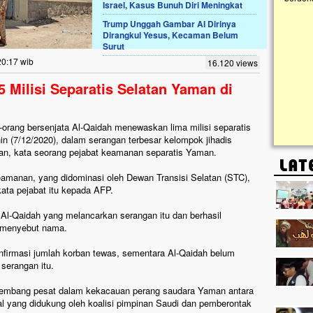
Israel, Kasus Bunuh Diri Meningkat
Trump Unggah Gambar AI Dirinya
Lima Tahun Mangkrak, Masjid di
Dirangkul Yesus, Kecaman Belum
Pelosok ini Mengenaskan. Ayo Bantu.!!
Surut
Nasib masjid di Kampung Cilumbu ini sungguh
20:17 wib
16.120 views
mengenaskan. Lima tahun mangkrak, kini nyaris
tak berbentuk masjid, dipenuhi rumput liar,
Milisi Separatis Selatan Yaman di
berlumut, dan menghitam terpapar panas dan
hujan....
-orang bersenjata Al-Qaidah menewaskan lima milisi separatis
n (7/12/2020), dalam serangan terbesar kelompok jihadis
ulan, kata seorang pejabat keamanan separatis Yaman.
amanan, yang didominasi oleh Dewan Transisi Selatan (STC),
 kata pejabat itu kepada AFP.
i Al-Qaidah yang melancarkan serangan itu dan berhasil
a menyebut nama.
firmasi jumlah korban tewas, sementara Al-Qaidah belum
serangan itu.
rkembang pesat dalam kekacauan perang saudara Yaman antara
al yang didukung oleh koalisi pimpinan Saudi dan pemberontak