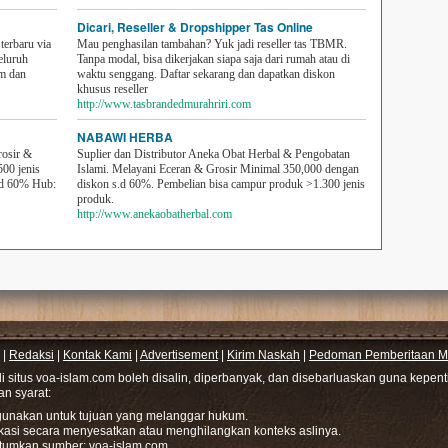
Dicari, Reseller & Dropshipper Tas Online
erbaru via
Mau penghasilan tambahan? Yuk jadi reseller tas TBMR.
eluruh
Tanpa modal, bisa dikerjakan siapa saja dari rumah atau di
em dan
waktu senggang. Daftar sekarang dan dapatkan diskon
khusus reseller
http://www.tasbrandedmurahriri.com
NABAWI HERBA
rosir &
Suplier dan Distributor Aneka Obat Herbal & Pengobatan
500 jenis
Islami. Melayani Eceran & Grosir Minimal 350,000 dengan
sd 60% Hub:
diskon s.d 60%. Pembelian bisa campur produk >1.300 jenis
produk.
http://www.anekaobatherbal.com
|
Redaksi
|
Kontak Kami
|
Advertisement
|
Kirim Naskah
|
Pedoman Pemberitaan Me
di situs voa-islam.com boleh disalin, diperbanyak, dan disebarluaskan guna kepe
gan syarat:
hgunakan untuk tujuan yang melanggar hukum.
ikasi secara menyesatkan atau menghilangkan konteks aslinya.
tumkan sumber: voa-islam.com.