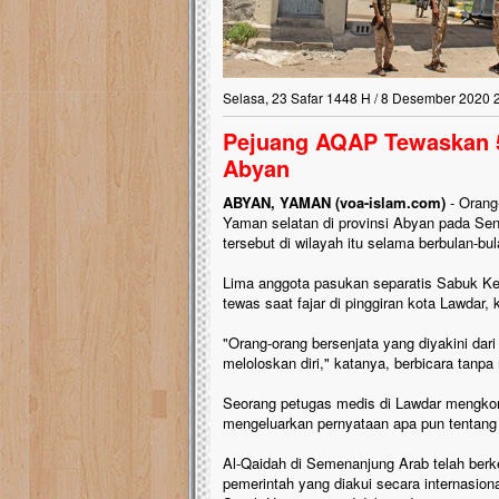
Selasa, 23 Safar 1448 H / 8 Desember 2020 
Pejuang AQAP Tewaskan 5 
Abyan
ABYAN, YAMAN (voa-islam.com)
- Orang
Yaman selatan di provinsi Abyan pada Seni
tersebut di wilayah itu selama berbulan-b
Lima anggota pasukan separatis Sabuk Ke
tewas saat fajar di pinggiran kota Lawdar,
"Orang-orang bersenjata yang diyakini dar
meloloskan diri," katanya, berbicara tanp
Seorang petugas medis di Lawdar mengkon
mengeluarkan pernyataan apa pun tentang 
Al-Qaidah di Semenanjung Arab telah be
pemerintah yang diakui secara internasion