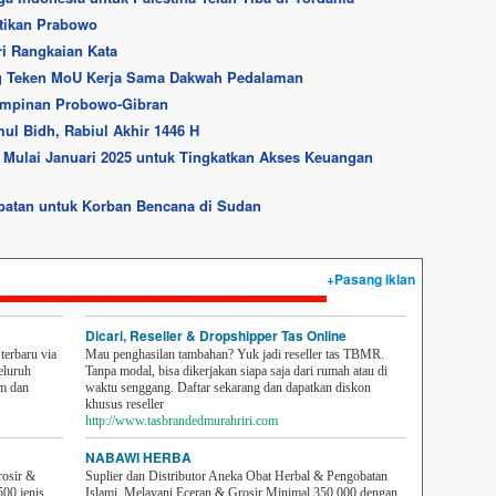
ntikan Prabowo
ri Rangkaian Kata
g Teken MoU Kerja Sama Dakwah Pedalaman
impinan Probowo-Gibran
ul Bidh, Rabiul Akhir 1446 H
 Mulai Januari 2025 untuk Tingkatkan Akses Keuangan
obatan untuk Korban Bencana di Sudan
+Pasang iklan
Dicari, Reseller & Dropshipper Tas Online
erbaru via
Mau penghasilan tambahan? Yuk jadi reseller tas TBMR.
eluruh
Tanpa modal, bisa dikerjakan siapa saja dari rumah atau di
em dan
waktu senggang. Daftar sekarang dan dapatkan diskon
khusus reseller
http://www.tasbrandedmurahriri.com
NABAWI HERBA
rosir &
Suplier dan Distributor Aneka Obat Herbal & Pengobatan
500 jenis
Islami. Melayani Eceran & Grosir Minimal 350,000 dengan