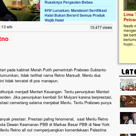
Rusaknya Pergaulan Bebas
IHW Luruskan: Mandatori Sertifikasi
Lima Tahun Mangkrak, Masjid di
Halal Bukan Berarti Semua Produk
Pelosok ini Mengenaskan. Ayo Bantu.!!
Wajib Halal
Nasib masjid di Kampung Cilumbu ini sungguh
1:13 wib
15.477 views
mengenaskan. Lima tahun mangkrak, kini nyaris
tak berbentuk masjid, dipenuhi rumput liar,
tno
berlumut, dan menghitam terpapar panas dan
hujan....
eri pada kabinet Merah Putih pemerintah Prabowo Subianto-
iumumkan, tidak terlihat nama Retno Marsudi. Menlu dua
i tidak tercatat di pos manapun.
ditunjuk menjadi Menteri Keuangan. Tentu penunjukan Menteri
esiden. Jika penunjukan kembali Sri Mulyani karena berprestasi,
restasi cemerlang selama menjabat Menlu. Tentu Prabowo punya
nyak prestasi. Prestasi paling fenomenal, saat Menlu Retno
ota Dewan Keamanan PBB di Markas Besar PBB di New York
 Menlu Retno all out memperjuangkan kemerdekaan Palestina