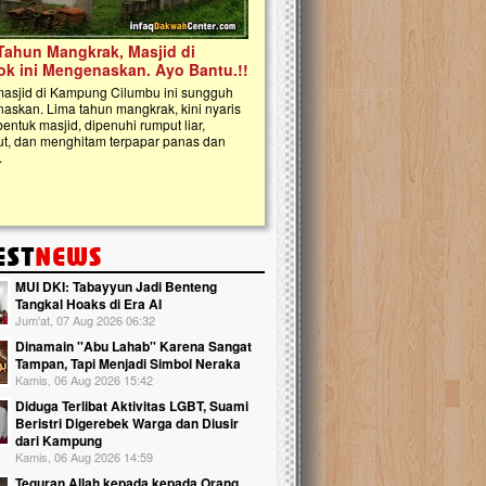
kanak Islam Terpadu (TKIT) An Najjah d
Gedung Majelis Taklim di Jonggol,...
MUI DKI: Tabayyun Jadi Benteng
Tangkal Hoaks di Era AI
Jum'at, 07 Aug 2026 06:32
Dinamain ''Abu Lahab'' Karena Sangat
Tampan, Tapi Menjadi Simbol Neraka
Kamis, 06 Aug 2026 15:42
Diduga Terlibat Aktivitas LGBT, Suami
Beristri Digerebek Warga dan Diusir
dari Kampung
Kamis, 06 Aug 2026 14:59
Teguran Allah kepada kepada Orang