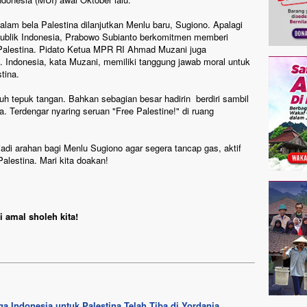
alam bela Palestina dilanjutkan Menlu baru, Sugiono. Apalagi
publik Indonesia, Prabowo Subianto berkomitmen memberi
 Palestina. Pidato Ketua MPR RI Ahmad Muzani juga
Indonesia, kata Muzani, memiliki tanggung jawab moral untuk
tina.
uh tepuk tangan. Bahkan sebagian besar hadirin berdiri sambil
 Terdengar nyaring seruan "Free Palestine!" di ruang
di arahan bagi Menlu Sugiono agar segera tancap gas, aktif
lestina. Mari kita doakan!
 amal sholeh kita!
 Indonesia untuk Palestina Telah Tiba di Yordania