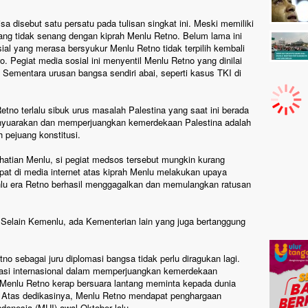
a disebut satu persatu pada tulisan singkat ini. Meski memiliki
yang tidak senang dengan kiprah Menlu Retno. Belum lama ini
sial yang merasa bersyukur Menlu Retno tidak terpilih kembali
 Pegiat media sosial ini menyentil Menlu Retno yang dinilai
. Sementara urusan bangsa sendiri abai, seperti kasus TKI di
etno terlalu sibuk urus masalah Palestina yang saat ini berada
 menyuarakan dan memperjuangkan kemerdekaan Palestina adalah
 pejuang konstitusi.
rhatian Menlu, si pegiat medsos tersebut mungkin kurang
pat di media internet atas kiprah Menlu melakukan upaya
lu era Retno berhasil menggagalkan dan memulangkan ratusan
l. Selain Kemenlu, ada Kementerian lain yang juga bertanggung
no sebagai juru diplomasi bangsa tidak perlu diragukan lagi.
asi internasional dalam memperjuangkan kemerdekaan
l Menlu Retno kerap bersuara lantang meminta kepada dunia
 Atas dedikasinya, Menlu Retno mendapat penghargaan
donesia (MUI) awal Oktober lalu.