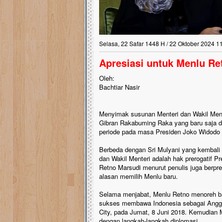
Selasa, 22 Safar 1448 H / 22 Oktober 2024 1
Apresiasi untuk Menlu Re
Oleh:
Bachtiar Nasir
Menyimak susunan Menteri dan Wakil Ment
Gibran Rakabuming Raka yang baru saja d
periode pada masa Presiden Joko Widodo in
Berbeda dengan Sri Mulyani yang kembali 
dan Wakil Menteri adalah hak prerogatif Pr
Retno Marsudi menurut penulis juga berp
alasan memilih Menlu baru.
Selama menjabat, Menlu Retno menoreh ba
sukses membawa Indonesia sebagai Angg
City, pada Jumat, 8 Juni 2018. Kemudian
dengan langkah-langkah diplomasi.