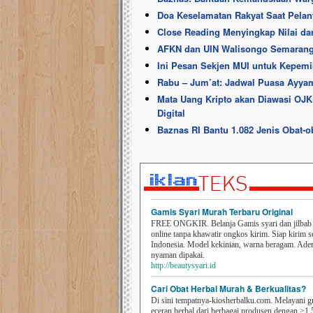
Doa Keselamatan Rakyat Saat Pela
Close Reading Menyingkap Nilai da
AFKN dan UIN Walisongo Semaran
Ini Pesan Sekjen MUI untuk Kepem
Rabu – Jum’at: Jadwal Puasa Ayyam
Mata Uang Kripto akan Diawasi OJK
Digital
Baznas RI Bantu 1.082 Jenis Obat-
Gamis Syari Murah Terbaru Original
FREE ONGKIR. Belanja Gamis syari dan jilbab t
online tanpa khawatir ongkos kirim. Siap kirim s
Indonesia. Model kekinian, warna beragam. Ad
nyaman dipakai.
http://beautysyari.id
Cari Obat Herbal Murah & Berkualitas?
Di sini tempatnya-kiosherbalku.com. Melayani g
eceran herbal dari berbagai produsen dengan >1.