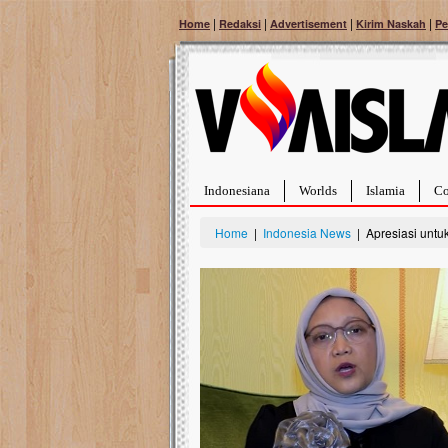
|
|
|
|
Home
Redaksi
Advertisement
Kirim Naskah
Pe
Indonesiana
Worlds
Islamia
Co
Home
|
Indonesia News
| Apresiasi untu
Bantu Naura, Balit
Tumor Pembuluh D
Hidup Naura Salsabila 
rintangan yang sangat b
berusia sepuluh bulan, b
menghadapi penyakit ya
pembuluh darah berukur