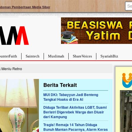
doman Pemberitaan Media Siber
unterFaith
Saintech
Muslimah
ShareVoices
SyariahBiz
k Menlu Retno
Berita Terkait
MUI DKI: Tabayyun Jadi Benteng
Tangkal Hoaks di Era AI
a Hebat Sembuh Dari
Pales
arah
Tanga
Diduga Terlibat Aktivitas LGBT, Suami
Beristri Digerebek Warga dan Diusir
dipenuhi dengan
Sahaba
dari Kampung
erat. Meskipun baru
terbaik
ayi yang imut ini harus
mengua
Tragis! Remaja 14 Tahun Diduga
ng dahsyat, yaitu tumor
mencek
Bunuh Mantan Pacarnya, Alarm Keras
an...
berdona