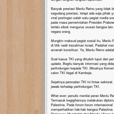
Banyak prestasi Menlu Retno yang tidak bis
segudang prestasi, tetapi ada saja pihak 
viral postingan salah satu pegiat media so
pada masa pemerintahan Presiden Prabowo.
terlalu sibuk mengurus urusan bangsa lain
negara orang.
Mungkin maksud pegiat sosial itu, Menlu R
di titik nadir kezaliman Israel. Padahal
amanah konstitusi. Ya, Menlu Retno adalah
Soal kasus TKI yang dituduh luput dari pe
update. Begitu banyak informasi yang dida
perlindungan kepada TKI. Misalnya Kemen
calon TKI ilegal di Kamboja.
Sejatinya persoalan TKI ini lintas sektora
jawab terhadap perlindungan TKI.
What ever; penulis menilai peran Menlu Ret
Termasuk kegigihannya melakukan diplom
Palestina. Pada forum-forum internasiona
memperhatikan hak-hak bangsa Palestina.
Diplomacy Mujahidah dari Majelis Ulama In