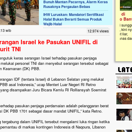
Bunuh Mantan Pacarnya, Alarm Keras
Rusaknya Pergaulan Bebas
Lima Tahun Mangkrak, Masjid di
IHW Luruskan: Mandatori Sertifikasi
Pelosok ini Mengenaskan. Ayo Bantu.!!
Halal Bukan Berarti Semua Produk
Wajib Halal
Nasib masjid di Kampung Cilumbu ini sungguh
mengenaskan. Lima tahun mangkrak, kini nyaris
:13 wib
12.974 views
tak berbentuk masjid, dipenuhi rumput liar,
berlumut, dan menghitam terpapar panas dan
rangan Israel ke Pasukan UNIFIL di
hujan....
urit TNI
engutuk keras serangan Israel terhadap pasukan penjaga
 melukai personel TNI dan menyebut serangan tersebut sebagai
wan Keamanan (DK) PBB.
angan IDF (tentara Israel) di Lebanon Selatan yang melukai
PBB asal Indonesia,” ucap Menteri Luar Negeri RI Retno
 yang disampaikan Juru Bicara Kemlu RI Rolliansyah Soemirat
erhadap pasukan penjaga perdamaian adalah pelanggaran berat
usi DK PBB 1701 sebagai dasar mandat UNIFIL,” kata Retno.
 tergabung dalam UNIFIL tersebut mengalami luka ringan ketika
pemantau di markas kontingen Indonesia di Naqoura, Libanon