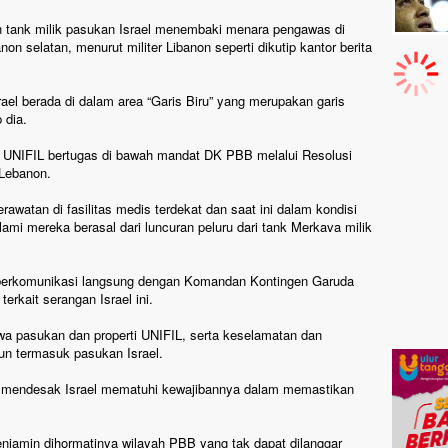
ah tank milik pasukan Israel menembaki menara pengawas di
non selatan, menurut militer Libanon seperti dikutip kantor berita
rael berada di dalam area “Garis Biru” yang merupakan garis
 dia.
 UNIFIL bertugas di bawah mandat DK PBB melalui Resolusi
 Lebanon.
awatan di fasilitas medis terdekat dan saat ini dalam kondisi
ami mereka berasal dari luncuran peluru dari tank Merkava milik
berkomunikasi langsung dengan Komandan Kontingen Garuda
rkait serangan Israel ini.
a pasukan dan properti UNIFIL, serta keselamatan dan
un termasuk pasukan Israel.
g mendesak Israel mematuhi kewajibannya dalam memastikan
njamin dihormatinya wilayah PBB yang tak dapat dilanggar