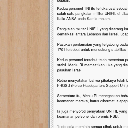
selatan.
Kedua personel TNI itu terluka usai sebu
salah satu pangkalan militer UNIFIL di Liba
Italia ANSA pada Kamis malam.
Pangkalan militer UNIFIL yang diserang Is
demarkasi antara Lebanon dan Israel, ucap
Pasukan perdamaian yang tergabung pada
1701 tersebut untuk mendukung stabilitas
Kedua personel tersebut telah menerima per
stabil. Menlu RI memastikan luka yang dial
pasukan Israel.
Retno menyatakan bahwa pihaknya telah 
FHQSU (Force Headquarters Support Unit) te
Sementara itu, Menlu RI menegaskan bahw
keamanan mereka, harus dihormati siapap
Ia juga menyoroti pernyataan UNIFIL yan
keamanan personel dan premis PBB.
“Indonesia meminta semua pihak untuk me