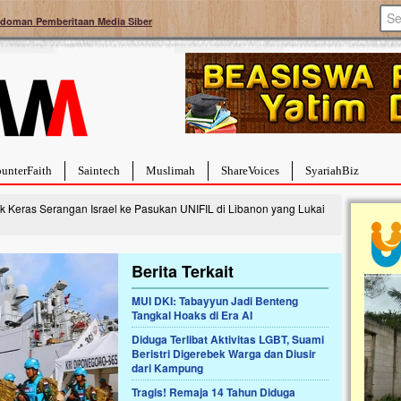
doman Pemberitaan Media Siber
unterFaith
Saintech
Muslimah
ShareVoices
SyariahBiz
k Keras Serangan Israel ke Pasukan UNIFIL di Libanon yang Lukai
Berita Terkait
MUI DKI: Tabayyun Jadi Benteng
a Hebat Sembuh Dari
Pales
Tangkal Hoaks di Era AI
arah
Tanga
Diduga Terlibat Aktivitas LGBT, Suami
dipenuhi dengan
Sahaba
Beristri Digerebek Warga dan Diusir
erat. Meskipun baru
terbaik
dari Kampung
ayi yang imut ini harus
mengua
g dahsyat, yaitu tumor
mencek
Tragis! Remaja 14 Tahun Diduga
an...
berdona