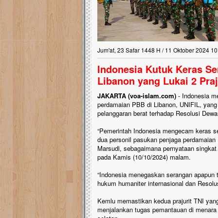
Jum'at, 23 Safar 1448 H / 11 Oktober 2024 10
Indonesia Kutuk Keras Se
Libanon yang Lukai 2 Praj
JAKARTA (voa-islam.com)
- Indonesia m
perdamaian PBB di Libanon, UNIFIL, yang
pelanggaran berat terhadap Resolusi De
“Pemerintah Indonesia mengecam keras ser
dua personil pasukan penjaga perdamaian 
Marsudi, sebagaimana pernyataan singkat
pada Kamis (10/10/2024) malam.
“Indonesia menegaskan serangan apapun t
hukum humaniter internasional dan Resol
Kemlu memastikan kedua prajurit TNI yang
menjalankan tugas pemantauan di menara 