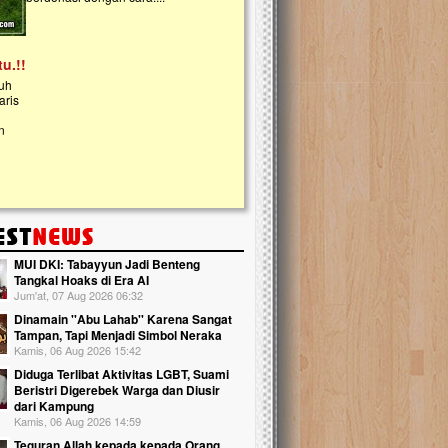
kanak Islam Terpadu (TKIT) An Najjah d
Gedung Majelis Taklim di Jonggol,...
MUI DKI: Tabayyun Jadi Benteng
Tangkal Hoaks di Era AI
Jum'at, 07 Aug 2026 06:32
Dinamain ''Abu Lahab'' Karena Sangat
Tampan, Tapi Menjadi Simbol Neraka
Kamis, 06 Aug 2026 15:42
Diduga Terlibat Aktivitas LGBT, Suami
Beristri Digerebek Warga dan Diusir
dari Kampung
Kamis, 06 Aug 2026 14:59
Teguran Allah kepada kepada Orang