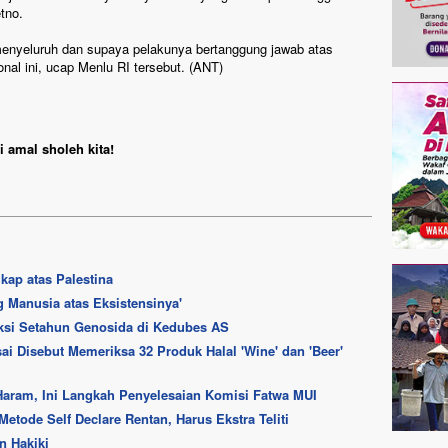
tno.
menyeluruh dan supaya pelakunya bertanggung jawab atas
al ini, ucap Menlu RI tersebut. (ANT)
 amal sholeh kita!
kap atas Palestina
g Manusia atas Eksistensinya'
Aksi Setahun Genosida di Kedubes AS
ai Disebut Memeriksa 32 Produk Halal 'Wine' dan 'Beer'
aram, Ini Langkah Penyelesaian Komisi Fatwa MUI
Metode Self Declare Rentan, Harus Ekstra Teliti
n Hakiki