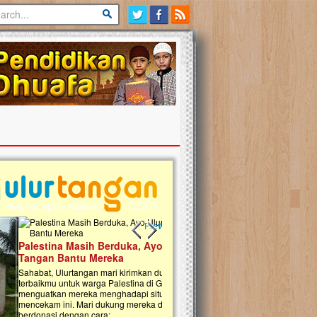
Previous slide
Next slide
tina Masih Berduka, Ayo Ulurkan
Open Donasi Wakaf Pembangu
n Bantu Mereka
Rumah Qur'an & TK Islam Terp
t, Ulurtangan mari kirimkan dukungan
Najjah di Jonggol
mu untuk warga Palestina di Gaza demi
tkan mereka menghadapi situasi
Saat ini, Ulurtangan bersama Yayasan 
am ini. Mari dukung mereka dengan
Najjahtul Islam Jonggol sedang merintis
si dengan cara:...
pembangunan Rumah Qur’an dan Tama