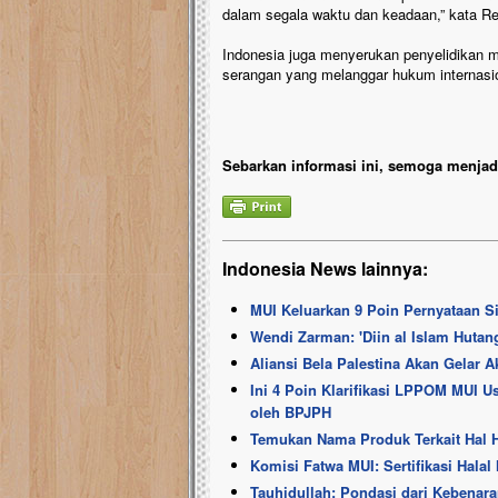
dalam segala waktu dan keadaan,” kata Re
Indonesia juga menyerukan penyelidikan 
serangan yang melanggar hukum internasion
Sebarkan informasi ini, semoga menjadi
Indonesia News lainnya:
MUI Keluarkan 9 Poin Pernyataan Si
Wendi Zarman: 'Diin al Islam Hutan
Aliansi Bela Palestina Akan Gelar 
Ini 4 Poin Klarifikasi LPPOM MUI Us
oleh BPJPH
Temukan Nama Produk Terkait Hal H
Komisi Fatwa MUI: Sertifikasi Halal 
Tauhidullah: Pondasi dari Kebenara