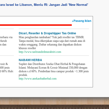
ra Israel ke Libanon, Menlu RI: Jangan Jadi 'New Normal'
+Pasang iklan
Dicari, Reseller & Dropshipper Tas Online
erbaru via
Mau penghasilan tambahan? Yuk jadi reseller tas TBMR.
eluruh
Tanpa modal, bisa dikerjakan siapa saja dari rumah atau di
em dan
waktu senggang. Daftar sekarang dan dapatkan diskon
khusus reseller
http://www.tasbrandedmurahriri.com
NABAWI HERBA
rosir &
Suplier dan Distributor Aneka Obat Herbal & Pengobatan
500 jenis
Islami. Melayani Eceran & Grosir Minimal 350,000 dengan
sd 60% Hub:
diskon s.d 60%. Pembelian bisa campur produk >1.300 jenis
produk.
http://www.anekaobatherbal.com