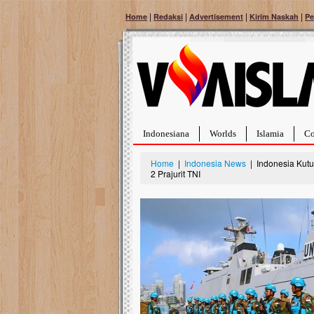
|
|
|
|
Home
Redaksi
Advertisement
Kirim Naskah
Pe
Indonesiana
Worlds
Islamia
Co
Home
|
Indonesia News
| Indonesia Kutu
2 Prajurit TNI
Bantu Naura, Balit
Tumor Pembuluh D
Hidup Naura Salsabila 
rintangan yang sangat b
berusia sepuluh bulan, b
menghadapi penyakit yan
pembuluh darah berukur