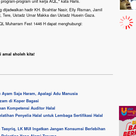
program-program unit kerja AQL," kata Haris.
dijadwalkan hadir KH. Bcahtiar Nasir, Elly Risman, Jamil
d, Tere, Ustadz Umar Makka dan Ustadz Husein Gaza.
AQL Muharram Fest 1446 H dapat menghubungi:
 amal sholeh kita!
u Ayam Saja Haram, Apalagi Adu Manusia
zam di Koper Bagasi
han Kompetensi Auditor Halal
tihan Penyelia Halal untuk Lembaga Sertifikasi Halal
 Tasyriq, LK MUI Ingatkan Jangan Konsumsi Berlebihan
 Palestina Yang Alami Trauma