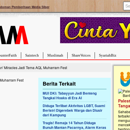
doman Pemberitaan Media Siber
unterFaith
Saintech
Muslimah
ShareVoices
SyariahBiz
an' Miracles Jadi Tema AQL Muharram Fest
Berita Terkait
MUI DKI: Tabayyun Jadi Benteng
Tangkal Hoaks di Era AI
a Hebat Sembuh Dari
Pales
arah
Tanga
Diduga Terlibat Aktivitas LGBT, Suami
Beristri Digerebek Warga dan Diusir
dipenuhi dengan
Sahaba
dari Kampung
erat. Meskipun baru
terbaik
ayi yang imut ini harus
mengua
Tragis! Remaja 14 Tahun Diduga
g dahsyat, yaitu tumor
mencek
Bunuh Mantan Pacarnya, Alarm Keras
an...
berdona