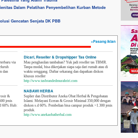
gienitas Dalam Pelatihan Penyembelihan Kurban Metode
olusi Gencatan Senjata DK PBB
+Pasang iklan
Dicari, Reseller & Dropshipper Tas Online
erbaru via
Mau penghasilan tambahan? Yuk jadi reseller tas TBMR.
eluruh
Tanpa modal, bisa dikerjakan siapa saja dari rumah atau di
em dan
waktu senggang. Daftar sekarang dan dapatkan diskon
khusus reseller
http://www.tasbrandedmurahriri.com
NABAWI HERBA
rosir &
Suplier dan Distributor Aneka Obat Herbal & Pengobatan
500 jenis
Islami. Melayani Eceran & Grosir Minimal 350,000 dengan
sd 60% Hub:
diskon s.d 60%. Pembelian bisa campur produk >1.300 jenis
produk.
http://www.anekaobatherbal.com