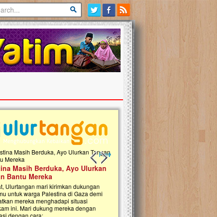
Previous slide
Next slide
tina Masih Berduka, Ayo Ulurkan
Open Donasi Wakaf Pembangu
n Bantu Mereka
Rumah Qur'an & TK Islam Terp
t, Ulurtangan mari kirimkan dukungan
Najjah di Jonggol
mu untuk warga Palestina di Gaza demi
tkan mereka menghadapi situasi
Saat ini, Ulurtangan bersama Yayasan 
am ini. Mari dukung mereka dengan
Najjahtul Islam Jonggol sedang merintis
si dengan cara:...
pembangunan Rumah Qur’an dan Tama