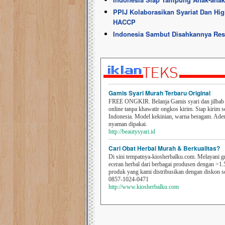
PPIJ Kolaborasikan Syariat Dan Hi
HACCP
Indonesia Sambut Disahkannya Res
Gamis Syari Murah Terbaru Original
FREE ONGKIR. Belanja Gamis syari dan jilbab t
online tanpa khawatir ongkos kirim. Siap kirim s
Indonesia. Model kekinian, warna beragam. Ad
nyaman dipakai.
http://beautysyari.id
Cari Obat Herbal Murah & Berkualitas?
Di sini tempatnya-kiosherbalku.com. Melayani g
eceran herbal dari berbagai produsen dengan >1.
produk yang kami distribusikan dengan diskon 
0857-1024-0471
http://www.kiosherbalku.com