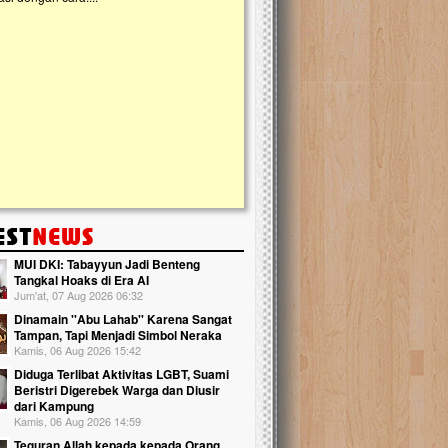
kanak Islam Terpadu (TKIT) An Najjah d
Gedung Majelis Taklim di Jonggol,...
MUI DKI: Tabayyun Jadi Benteng
Tangkal Hoaks di Era AI
Jum'at, 07 Aug 2026 06:32
Dinamain ''Abu Lahab'' Karena Sangat
Tampan, Tapi Menjadi Simbol Neraka
Kamis, 06 Aug 2026 15:42
Diduga Terlibat Aktivitas LGBT, Suami
Beristri Digerebek Warga dan Diusir
dari Kampung
Kamis, 06 Aug 2026 14:59
Teguran Allah kepada kepada Orang