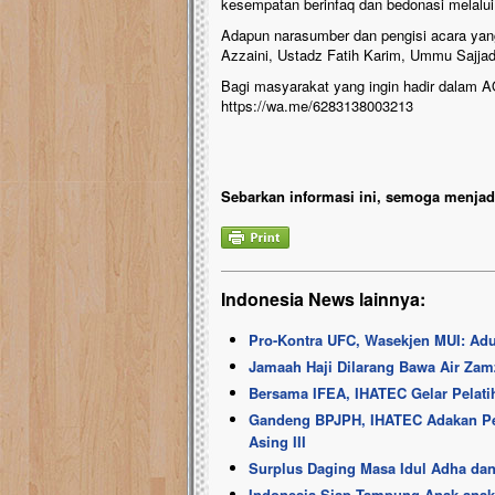
kesempatan berinfaq dan bedonasi melalui 
Adapun narasumber dan pengisi acara yang 
Azzaini, Ustadz Fatih Karim, Ummu Sajja
Bagi masyarakat yang ingin hadir dalam 
https://wa.me/6283138003213
Sebarkan informasi ini, semoga menjadi
Indonesia News lainnya:
Pro-Kontra UFC, Wasekjen MUI: Ad
Jamaah Haji Dilarang Bawa Air Zam
Bersama IFEA, IHATEC Gelar Pelati
Gandeng BPJPH, IHATEC Adakan Pela
Asing III
Surplus Daging Masa Idul Adha dan
Indonesia Siap Tampung Anak-anak