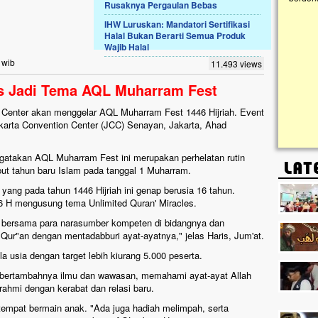
Rusaknya Pergaulan Bebas
IHW Luruskan: Mandatori Sertifikasi
Lima Tahun Mangkrak, Masjid di
Halal Bukan Berarti Semua Produk
Pelosok ini Mengenaskan. Ayo Bantu.!!
Wajib Halal
Nasib masjid di Kampung Cilumbu ini sungguh
 wib
11.493 views
mengenaskan. Lima tahun mangkrak, kini nyaris
tak berbentuk masjid, dipenuhi rumput liar,
es Jadi Tema AQL Muharram Fest
berlumut, dan menghitam terpapar panas dan
hujan....
 Center akan menggelar AQL Muharram Fest 1446 Hijriah. Event
 Jakarta Convention Center (JCC) Senayan, Jakarta, Ahad
ngatakan AQL Muharram Fest ini merupakan perhelatan rutin
t tahun baru Islam pada tanggal 1 Muharram.
ang pada tahun 1446 Hijriah ini genap berusia 16 tahun.
6 H mengusung tema Unlimited Quran' Miracles.
u bersama para narasumber kompeten di bidangnya dan
Qur"an dengan mentadabburi ayat-ayatnya," jelas Haris, Jum'at.
ala usia dengan target lebih kiurang 5.000 peserta.
a bertambahnya ilmu dan wawasan, memahami ayat-ayat Allah
rahmi dengan kerabat dan relasi baru.
 tempat bermain anak. "Ada juga hadiah melimpah, serta