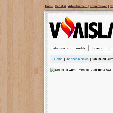
|
|
|
|
Home
Redaksi
Advertisement
Kirim Naskah
Pe
Indonesiana
Worlds
Islamia
Co
Home
|
Indonesia News
| 'Unlimited Qur
Bantu Naura, Balit
Tumor Pembuluh D
Hidup Naura Salsabila 
rintangan yang sangat b
berusia sepuluh bulan, b
menghadapi penyakit yan
pembuluh darah berukur