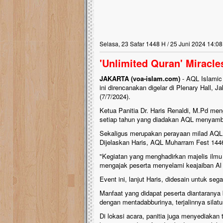
Selasa, 23 Safar 1448 H / 25 Juni 2024 14:08
'Unlimited Quran' Miracl
JAKARTA (voa-islam.com)
- AQL Islamic
ini direncanakan digelar di Plenary Hall,
(7/7/2024).
Ketua Panitia Dr. Haris Renaldi, M.Pd me
setiap tahun yang diadakan AQL menyambu
Sekaligus merupakan perayaan milad AQL y
Dijelaskan Haris, AQL Muharram Fest 144
"Kegiatan yang menghadirkan majelis ilm
mengajak peserta menyelami keajaiban Al 
Event ini, lanjut Haris, didesain untuk seg
Manfaat yang didapat peserta diantarany
dengan mentadabburinya, terjalinnya silatu
Di lokasi acara, panitia juga menyediakan