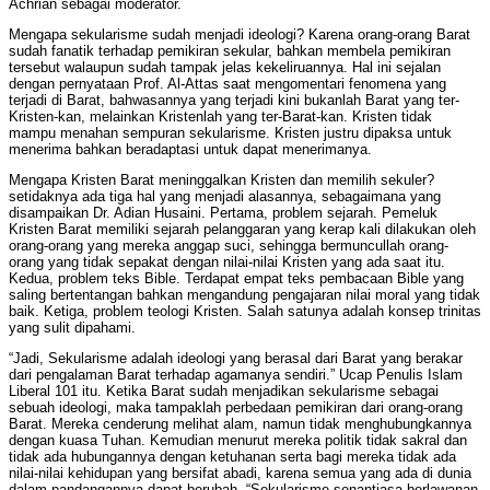
Achrian sebagai moderator.
Mengapa sekularisme sudah menjadi ideologi? Karena orang-orang Barat
sudah fanatik terhadap pemikiran sekular, bahkan membela pemikiran
tersebut walaupun sudah tampak jelas kekeliruannya. Hal ini sejalan
dengan pernyataan Prof. Al-Attas saat mengomentari fenomena yang
terjadi di Barat, bahwasannya yang terjadi kini bukanlah Barat yang ter-
Kristen-kan, melainkan Kristenlah yang ter-Barat-kan. Kristen tidak
mampu menahan sempuran sekularisme. Kristen justru dipaksa untuk
menerima bahkan beradaptasi untuk dapat menerimanya.
Mengapa Kristen Barat meninggalkan Kristen dan memilih sekuler?
setidaknya ada tiga hal yang menjadi alasannya, sebagaimana yang
disampaikan Dr. Adian Husaini. Pertama, problem sejarah. Pemeluk
Kristen Barat memiliki sejarah pelanggaran yang kerap kali dilakukan oleh
orang-orang yang mereka anggap suci, sehingga bermuncullah orang-
orang yang tidak sepakat dengan nilai-nilai Kristen yang ada saat itu.
Kedua, problem teks Bible. Terdapat empat teks pembacaan Bible yang
saling bertentangan bahkan mengandung pengajaran nilai moral yang tidak
baik. Ketiga, problem teologi Kristen. Salah satunya adalah konsep trinitas
yang sulit dipahami.
“Jadi, Sekularisme adalah ideologi yang berasal dari Barat yang berakar
dari pengalaman Barat terhadap agamanya sendiri.” Ucap Penulis Islam
Liberal 101 itu. Ketika Barat sudah menjadikan sekularisme sebagai
sebuah ideologi, maka tampaklah perbedaan pemikiran dari orang-orang
Barat. Mereka cenderung melihat alam, namun tidak menghubungkannya
dengan kuasa Tuhan. Kemudian menurut mereka politik tidak sakral dan
tidak ada hubungannya dengan ketuhanan serta bagi mereka tidak ada
nilai-nilai kehidupan yang bersifat abadi, karena semua yang ada di dunia
dalam pandangannya dapat berubah. “Sekularisme senantiasa berlawanan