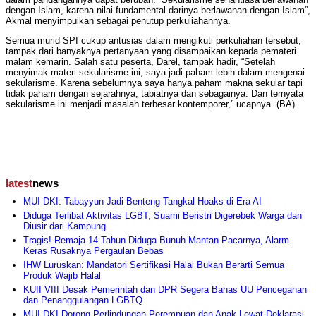
dengan Islam, karena nilai fundamental darinya berlawanan dengan Islam”,
Akmal menyimpulkan sebagai penutup perkuliahannya.
Semua murid SPI cukup antusias dalam mengikuti perkuliahan tersebut,
tampak dari banyaknya pertanyaan yang disampaikan kepada pemateri
malam kemarin. Salah satu peserta, Darel, tampak hadir, “Setelah
menyimak materi sekularisme ini, saya jadi paham lebih dalam mengenai
sekularisme. Karena sebelumnya saya hanya paham makna sekular tapi
tidak paham dengan sejarahnya, tabiatnya dan sebagainya. Dan ternyata
sekularisme ini menjadi masalah terbesar kontemporer,” ucapnya. (BA)
latest
news
MUI DKI: Tabayyun Jadi Benteng Tangkal Hoaks di Era AI
Diduga Terlibat Aktivitas LGBT, Suami Beristri Digerebek Warga dan
Diusir dari Kampung
Tragis! Remaja 14 Tahun Diduga Bunuh Mantan Pacarnya, Alarm
Keras Rusaknya Pergaulan Bebas
IHW Luruskan: Mandatori Sertifikasi Halal Bukan Berarti Semua
Produk Wajib Halal
KUII VIII Desak Pemerintah dan DPR Segera Bahas UU Pencegahan
dan Penanggulangan LGBTQ
MUI DKI Dorong Perlindungan Perempuan dan Anak Lewat Deklarasi