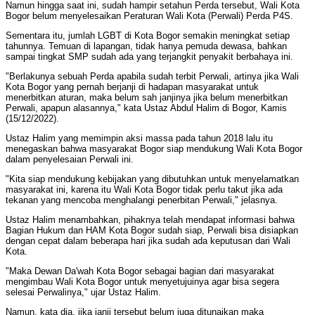
Namun hingga saat ini, sudah hampir setahun Perda tersebut, Wali Kota
Bogor belum menyelesaikan Peraturan Wali Kota (Perwali) Perda P4S.
Sementara itu, jumlah LGBT di Kota Bogor semakin meningkat setiap
tahunnya. Temuan di lapangan, tidak hanya pemuda dewasa, bahkan
sampai tingkat SMP sudah ada yang terjangkit penyakit berbahaya ini.
"Berlakunya sebuah Perda apabila sudah terbit Perwali, artinya jika Wali
Kota Bogor yang pernah berjanji di hadapan masyarakat untuk
menerbitkan aturan, maka belum sah janjinya jika belum menerbitkan
Perwali, apapun alasannya," kata Ustaz Abdul Halim di Bogor, Kamis
(15/12/2022).
Ustaz Halim yang memimpin aksi massa pada tahun 2018 lalu itu
menegaskan bahwa masyarakat Bogor siap mendukung Wali Kota Bogor
dalam penyelesaian Perwali ini.
"Kita siap mendukung kebijakan yang dibutuhkan untuk menyelamatkan
masyarakat ini, karena itu Wali Kota Bogor tidak perlu takut jika ada
tekanan yang mencoba menghalangi penerbitan Perwali," jelasnya.
Ustaz Halim menambahkan, pihaknya telah mendapat informasi bahwa
Bagian Hukum dan HAM Kota Bogor sudah siap, Perwali bisa disiapkan
dengan cepat dalam beberapa hari jika sudah ada keputusan dari Wali
Kota.
"Maka Dewan Da'wah Kota Bogor sebagai bagian dari masyarakat
mengimbau Wali Kota Bogor untuk menyetujuinya agar bisa segera
selesai Perwalinya," ujar Ustaz Halim.
Namun, kata dia, jika janji tersebut belum juga ditunaikan maka