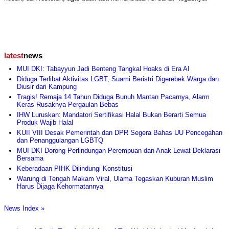
latest
news
MUI DKI: Tabayyun Jadi Benteng Tangkal Hoaks di Era AI
Diduga Terlibat Aktivitas LGBT, Suami Beristri Digerebek Warga dan
Diusir dari Kampung
Tragis! Remaja 14 Tahun Diduga Bunuh Mantan Pacarnya, Alarm
Keras Rusaknya Pergaulan Bebas
IHW Luruskan: Mandatori Sertifikasi Halal Bukan Berarti Semua
Produk Wajib Halal
KUII VIII Desak Pemerintah dan DPR Segera Bahas UU Pencegahan
dan Penanggulangan LGBTQ
MUI DKI Dorong Perlindungan Perempuan dan Anak Lewat Deklarasi
Bersama
Keberadaan PIHK Dilindungi Konstitusi
Warung di Tengah Makam Viral, Ulama Tegaskan Kuburan Muslim
Harus Dijaga Kehormatannya
News Index »