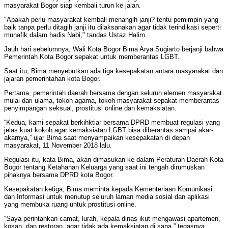
masyarakat Bogor siap kembali turun ke jalan.
"Apakah perlu masyarakat kembali menangih janji? tentu pemimpin yang
baik tanpa perlu ditagih janji itu dilaksanakan agar tidak terindikasi seperti
munafik dalam hadis Nabi," tandas Ustaz Halim.
Jauh hari sebelumnya, Wali Kota Bogor Bima Arya Sugiarto berjanji bahwa
Pemerintah Kota Bogor sepakat untuk memberantas LGBT.
Saat itu, Bima menyebutkan ada tiga kesepakatan antara masyarakat dan
jajaran pemerintahan kota Bogor.
Pertama, pemerintah daerah bersama dengan seluruh elemen masyarakat
mulai dari ulama, tokoh agama, tokoh masyarakat sepakat memberantas
penyimpangan seksual, prostitusi online dan kemaksiatan.
“Kedua, kami sepakat berkihktiar bersama DPRD membuat regulasi yang
jelas kuat kokoh agar kemaksiatan LGBT bisa diberantas sampai akar-
akarnya,” ujar Bima saat menyampaikan kesepakatan di depan
masyarakat, 11 November 2018 lalu.
Regulasi itu, kata Bima, akan dimasukan ke dalam Peraturan Daerah Kota
Bogor tentang Ketahanan Keluarga yang saat ini tengah dirumuskan
pihaknya bersama DPRD kota Bogor.
Kesepakatan ketiga, Bima meminta kepada Kementeriaan Komunikasi
dan Informasi untuk menutup seluruh laman media sosial dan aplikasi
yang membuka ruang untuk prostitusi online.
“Saya perintahkan camat, lurah, kepala dinas ikut mengawasi apartemen,
kosan, dan restoran, agar tidak ada kemaksiatan di sana,” tegasnya.